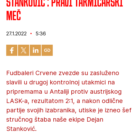
Stanković : Pravi takmičarski
meč
27.1.2022
5:36
Fudbaleri Crvene zvezde su zasluženo
slavili u drugoj kontrolnoj utakmici na
pripremama u Antaliji protiv austrijskog
LASK-a, rezultatom 2:1, a nakon odlične
partije svojih izabranika, utiske je izneo šef
stručnog štaba naše ekipe Dejan
Stanković.