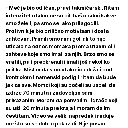
- Meč je bio odličan, pravi takmičarski. Ritam i
intenzitet utakmice su bili baš onakvi kakve
smo želeli, pa smo se lako prilagodili.
Protivnik je bio prilično motivisan i dosta
zahtevan. Primili smo rani gol, ali to nije
uticalo na odnos momaka prema utakmici i
zahteve koje smo imali za njih. Brzo smo se
vratili, pa i preokrenuli i imali još nekoliko
prilika. Mislim da smo utakmicu držali pod
kontrolom i namenski podigli ritam da bude
jak za sve. Momci koji su počeli su uspeli da
izdrže 70 minuta i zadovoljan sam
prikazanim. Moram da pohvalim i igrače koji
su ušli 20 minuta pre kraja i moram da im
čestitam. Video se veliki napredak i raduje
me što su se dobro pokazali. Nije posao