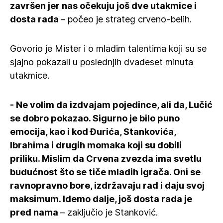
završen jer nas očekuju još dve utakmice i
dosta rada
– počeo je strateg crveno-belih.
Govorio je Mister i o mladim talentima koji su se
sjajno pokazali u poslednjih dvadeset minuta
utakmice.
- Ne volim da izdvajam pojedince, ali da, Lučić
se dobro pokazao. Sigurno je bilo puno
emocija, kao i kod Đurića, Stankovića,
Ibrahima i drugih momaka koji su dobili
priliku. Mislim da Crvena zvezda ima svetlu
budućnost što se tiče mladih igrača. Oni se
ravnopravno bore, izdržavaju rad i daju svoj
maksimum. Idemo dalje, još dosta rada je
pred nama
– zaključio je Stanković.