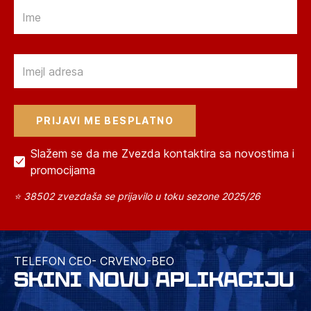
Email
Email
Slažem se da me Zvezda kontaktira sa novostima i
promocijama
⭐ 38502 zvezdaša se prijavilo u toku sezone 2025/26
TELEFON CEO- CRVENO-BEO
SKINI NOVU APLIKACIJU