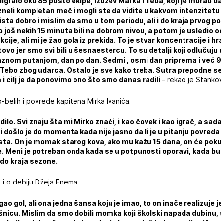
gralo oko 85 posto ekipe, izuzev Marka i Teba, koji je morao da
izneli kompletan meč i mogli ste da vidite u kakvom intenzitetu 
ista dobro i mislim da smo u tom periodu, ali i do kraja prvog p
 još nekih 15 minuta bili na dobrom nivou, a potom je usledio 
ije, ali mi je žao gola iz prekida. To je stvar koncentracije i h
vo jer smo svi bili u šesnaestercu. To su detalji koji odlučuju
laznom putanjom, dan po dan. Sedmi , osmi dan priprema i već 
o je Tebo zbog udarca. Ostalo je sve kako treba. Sutra prepodne
 cilj je da ponovimo ono što smo danas radili
– rekao je Stankov
belih i povrede kapitena Mirka Ivanića.
lo. Svi znaju šta mi Mirko znači, i kao čovek i kao igrač, a sada
došlo je do momenta kada nije jasno da li je u pitanju povreda 
ista. On je momak starog kova, ako mu kažu 15 dana, on će pokuš
 je. Meni je potreban onda kada se u potpunosti oporavi, kada b
 do kraja sezone.
k i o debiju Džeja Enema.
gao gol, ali ona jedna šansa koju je imao, to on inače realizuje 
šnicu. Mislim da smo dobili momka koji školski napada dubinu, š