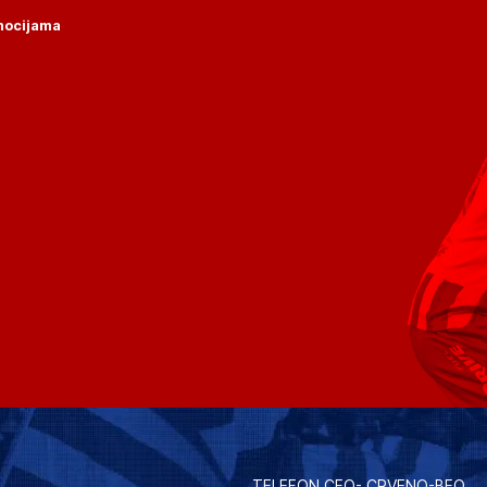
omocijama
TELEFON CEO- CRVENO-BEO