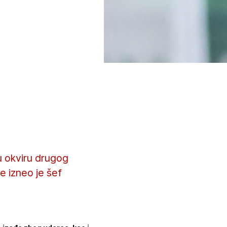
u okviru drugog
 izneo je šef