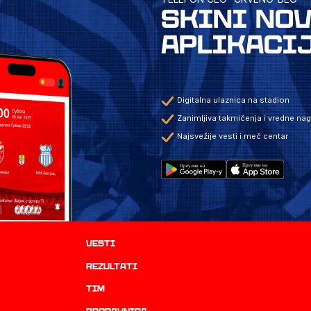
SKINI NO
APLIKACI
Digitalna ulaznica na stadion
Zanimljiva takmičenja i vredne na
Najsvežije vesti i meč centar
Vesti
rezultati
TIM