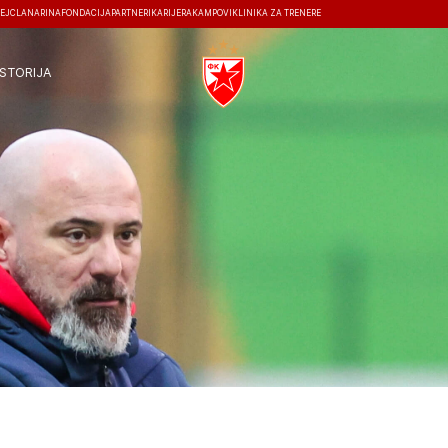
EJ
ČLANARINA
FONDACIJA
PARTNERI
KARIJERA
KAMPOVI
KLINIKA ZA TRENERE
ISTORIJA