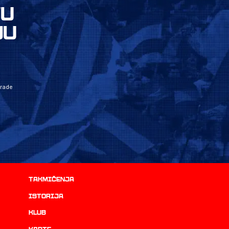
VU
JU
grade
Takmičenja
istorija
Klub