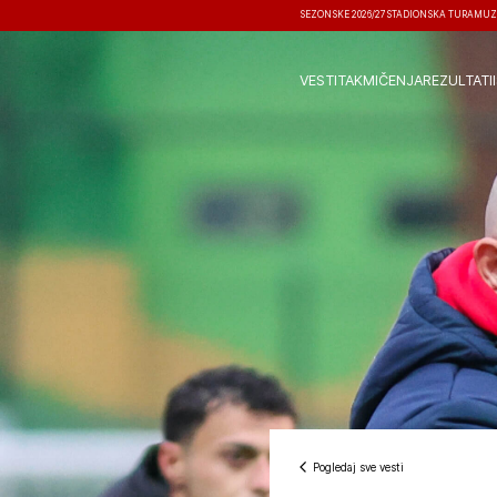
SEZONSKE 2026/27
STADIONSKA TURA
MUZ
VESTI
TAKMIČENJA
REZULTATI
Pogledaj sve vesti