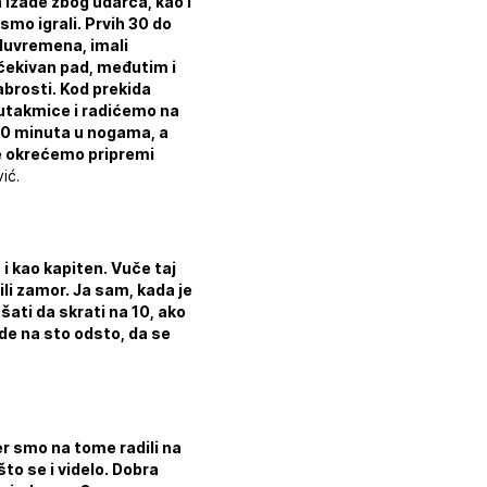
 izađe zbog udarca, kao i
smo igrali. Prvih 30 do
oluvremena, imali
očekivan pad, međutim i
rabrosti. Kod prekida
 utakmice i radićemo na
90 minuta u nogama, a
 se okrećemo pripremi
ić.
 i kao kapiten. Vuče taj
ili zamor. Ja sam, kada je
ati da skrati na 10, ako
ude na sto odsto, da se
jer smo na tome radili na
to se i videlo. Dobra