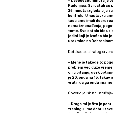
–
Devedeset minuta je odi
Radonjića. Svi ostali su 
35 minuta izgledalo je za
kontrolu. U nastavku smo
tada smo imali dobre reakc
nema iznenađenja, pogoto
tome. Sve ostalo ide uz
jedini koji je izašao bi
utakmice sa Debrecinom i
Dotakao se strateg crveno-
–
Mene je takođe to pogodi
problem već duže vreme i 
on u pitanju, uvek optim
je 20, onda na 15, takav
vrati i da ga onda imamo
Govorio je iskusni stručnja
–
Drago mi je što je posti
treningu. Ima dobru zavr