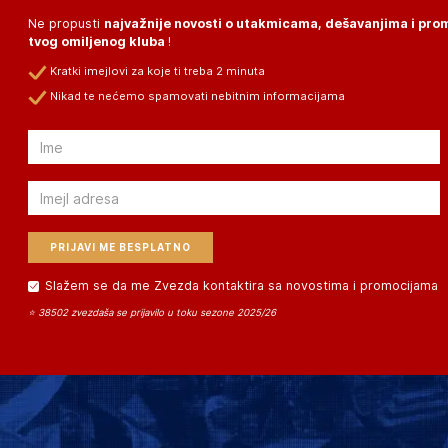
Ne propusti
najvažnije novosti o utakmicama, dešavanjima i pr
tvog omiljenog kluba
!
Kratki imejlovi za koje ti treba 2 minuta
Nikad te nećemo spamovati nebitnim informacijama
Email
Email
Slažem se da me Zvezda kontaktira sa novostima i promocijama
⭐ 38502 zvezdaša se prijavilo u toku sezone 2025/26