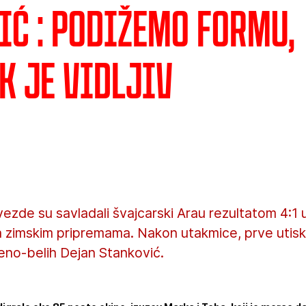
ić : Podižemo formu,
k je vidljiv
ezde su savladali švajcarski Arau rezultatom 4:1 
 zimskim pripremama. Nakon utakmice, prve utiske
eno-belih Dejan Stanković.