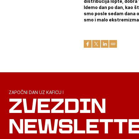
distribucija lopte, dobra
Idemo dan po dan, kao št
smo posle sedam dana od
smo i malo ekstremizma u
ZAPOČNI DAN UZ KAFICU I
ZVEZDIN
NEWSLETT