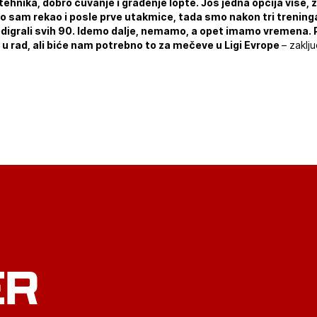
 tehnika, dobro čuvanje i građenje lopte. Još jedna opcija više
o sam rekao i posle prve utakmice, tada smo nakon tri treninga
igrali svih 90. Idemo dalje, nemamo, a opet imamo vremena. 
 rad, ali biće nam potrebno to za mečeve u Ligi Evrope
– zaklj
ER