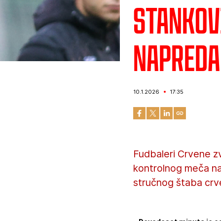
Stankov
napreda
10.1.2026
17:35
Fudbaleri Crvene zv
kontrolnog meča na
stručnog štaba crv