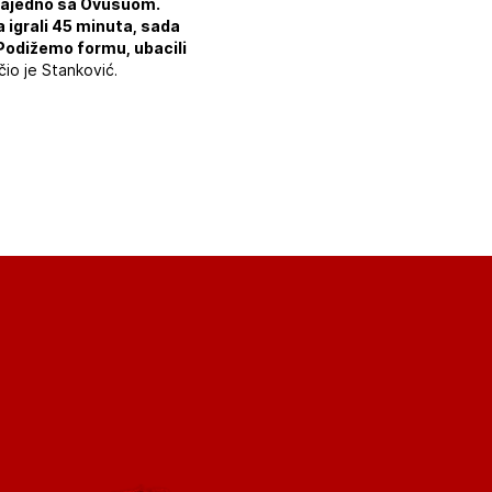
, zajedno sa Ovusuom.
 igrali 45 minuta, sada
Podižemo formu, ubacili
učio je Stanković.