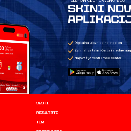
TELEFON CEO- CRVENO-BEO
SKINI NO
APLIKACI
Digitalna ulaznica na stadion
Zanimljiva takmičenja i vredne na
Najsvežije vesti i meč centar
Vesti
rezultati
TIM