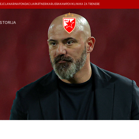
EJ
ČLANARINA
FONDACIJA
PARTNERI
KARIJERA
KAMPOVI
KLINIKA ZA TRENERE
ISTORIJA