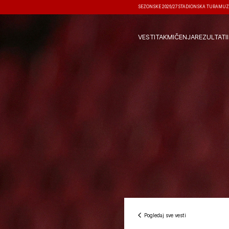
SEZONSKE 2026/27
STADIONSKA TURA
MUZ
VESTI
TAKMIČENJA
REZULTATI
Pogledaj sve vesti