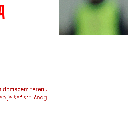
a
 na domaćem terenu
eo je šef stručnog