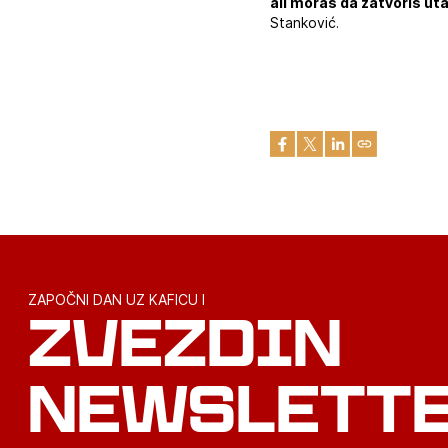
ali moraš da zatvoriš uta
Stanković.
ZAPOČNI DAN UZ KAFICU I
ZVEZDIN
NEWSLETT