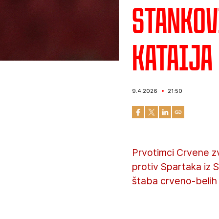
Stankovi
Kataija
9.4.2026
21:50
Prvotimci Crvene zv
protiv Spartaka iz 
štaba crveno-belih