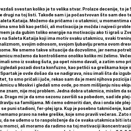
zvezdaš svestan koliko je to velika stvar. Prolaze decenije, to j
je drugi na toj listi. Takođe sam i ja počastvovan što sam deo t
 Saleta Kataija. Možemo da pričamo i o utakmici, u momentima en
 smo bili kao petlići, ali motivacija je možda i najveći probl
mem ja da gubim toliko energije na motivaciju ako ti igraš u Z
e na Saleta Kataija koji ima motiv svaku utakmicu, svaki trenin
nalizmom, svojim odnosom, svojom ljubavlju prema ovom dresu, 
kome. Ne smemo takve situacije da dozvolimo, jer nema potre
micu možemo da kontrolišemo onoliko koliko mi želimo. Veče
imali smo iz svakog šuta, pa opet nismo davali, a zatim smo pri
gledali pozadi dosta konfuzno, kao petlići sa greškama koje 
Spartak je ovde došao da se nadigrava, nisu imali šta da izgube
tet, to smo pričali i juče, rekao sam da je meni njihova pozicij
takmicu u Moskvi i gledali smo ovde, po mom mišljenju nisu ekip
e znam, nije moj problem. Jedna dobra utakmica, mislim da su lj
a. Drago mi je da smo sezonu završili sa pobedom, sad ide ple
ravlju sa familijama. Mi ćemo odmoriti dan, dva i onda ide plej-o
se puni stadioni, fer-plej igra. Kup je posebno takmičenje, kad
, nemamo pravo na neke greške, koje smo pravili večeras. Zato
u, da ne uđemo u to raspoloženje da će svaka utakmica biti ist
 momci, ali moramo da radimo na toj motivaciji ikoncentraciji. 