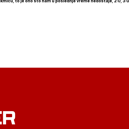
kmicu, to je ono što nam u poslednje vreme nedostaje, 2:0, 3:0 
ER