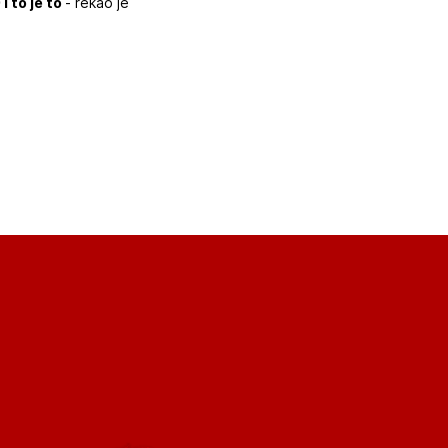
i to je to
- rekao je