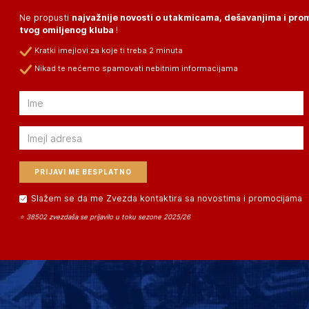
Ne propusti
najvažnije novosti o utakmicama, dešavanjima i pr
tvog omiljenog kluba
!
Kratki imejlovi za koje ti treba 2 minuta
Nikad te nećemo spamovati nebitnim informacijama
Email
Email
Slažem se da me Zvezda kontaktira sa novostima i promocijama
⭐ 38502 zvezdaša se prijavilo u toku sezone 2025/26