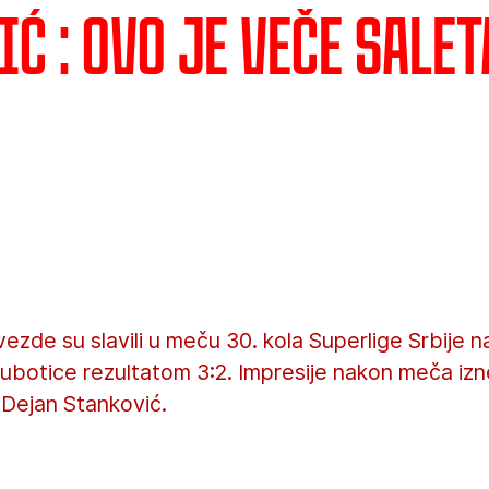
ć : Ovo je veče Salet
ezde su slavili u meču 30. kola Superlige Srbije
Subotice rezultatom 3:2. Impresije nakon meča izn
 Dejan Stanković.