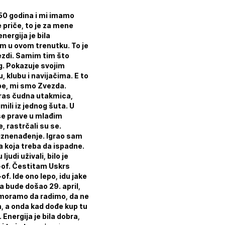
e 50 godina i mi imamo
e priče, to je za mene
ergija je bila
em u ovom trenutku. To je
vezdi. Samim tim što
g. Pokazuje svojim
klubu i navijačima. E to
be, mi smo Zvezda.
ras čudna utakmica,
mili iz jednog šuta. U
se prave u mlađim
, rastrčali su se.
a iznenađenje. Igrao sam
a koja treba da ispadne.
udi uživali, bilo je
j-of. Čestitam Uskrs
f. Ide ono lepo, idu jake
a bude došao 29. april,
 moramo da radimo, da ne
a, a onda kad dođe kup tu
Energija je bila dobra,