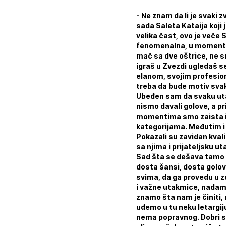
- Ne znam da li je svaki 
sada Saleta Kataija koji 
velika čast, ovo je veče
fenomenalna, u momentima
mač sa dve oštrice, ne s
igraš u Zvezdi ugledaš s
elanom, svojim profesio
treba da bude motiv sva
Ubeđen sam da svaku uta
nismo davali golove, a pr
momentima smo zaista iz
kategorijama. Međutim i 
Pokazali su zavidan kvali
sa njima i prijateljsku u
Sad šta se dešava tamo n
dosta šansi, dosta golov
svima, da ga provedu u zd
i važne utakmice, nadam 
znamo šta nam je činiti
uđemo u tu neku letargij
nema popravnog. Dobri su