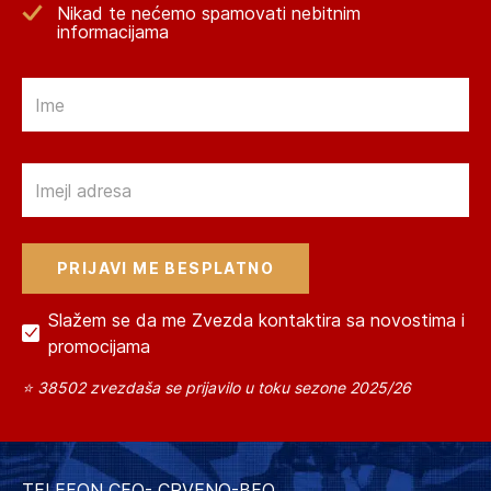
Nikad te nećemo spamovati nebitnim
informacijama
Email
Email
Slažem se da me Zvezda kontaktira sa novostima i
promocijama
⭐ 38502 zvezdaša se prijavilo u toku sezone 2025/26
TELEFON CEO- CRVENO-BEO