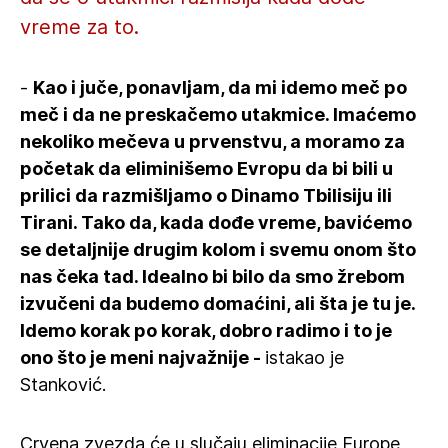
vreme za to.
-
Kao i juče, ponavljam, da mi idemo meč po
meč i da ne preskačemo utakmice. Imaćemo
nekoliko mečeva u prvenstvu, a moramo za
početak da eliminišemo Evropu da bi bili u
prilici da razmišljamo o Dinamo Tbilisiju ili
Tirani. Tako da, kada dođe vreme, bavićemo
se detaljnije drugim kolom i svemu onom što
nas čeka tad. Idealno bi bilo da smo žrebom
izvučeni da budemo domaćini, ali šta je tu je.
Idemo korak po korak, dobro radimo i to je
ono što je meni najvažnije -
istakao je
Stanković.
Crvena zvezda će u slučaju eliminacjie Europe,