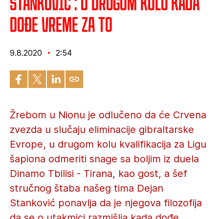
Stanković : O drugom kolu kada
dođe vreme za to
9.8.2020
2:54
Žrebom u Nionu je odlučeno da će Crvena
zvezda u slučaju eliminacije gibraltarske
Evrope, u drugom kolu kvalifikacija za Ligu
šapiona odmeriti snage sa boljim iz duela
Dinamo Tbilisi - Tirana, kao gost, a šef
stručnog štaba našeg tima Dejan
Stanković ponavlja da je njegova filozofija
da se o utakmici razmišlja kada dođe