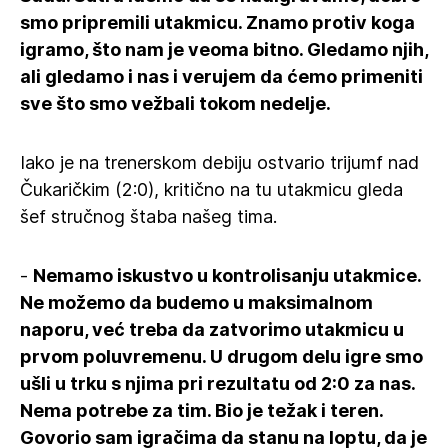
smo pripremili utakmicu. Znamo protiv koga
igramo, što nam je veoma bitno. Gledamo njih,
ali gledamo i nas i verujem da ćemo primeniti
sve što smo vežbali tokom nedelje.
Iako je na trenerskom debiju ostvario trijumf nad
Čukaričkim (2:0), kritično na tu utakmicu gleda
šef stručnog štaba našeg tima.
-
Nemamo iskustvo u kontrolisanju utakmice.
Ne možemo da budemo u maksimalnom
naporu, već treba da zatvorimo utakmicu u
prvom poluvremenu. U drugom delu igre smo
ušli u trku s njima pri rezultatu od 2:0 za nas.
Nema potrebe za tim. Bio je težak i teren.
Govorio sam igračima da stanu na loptu, da je