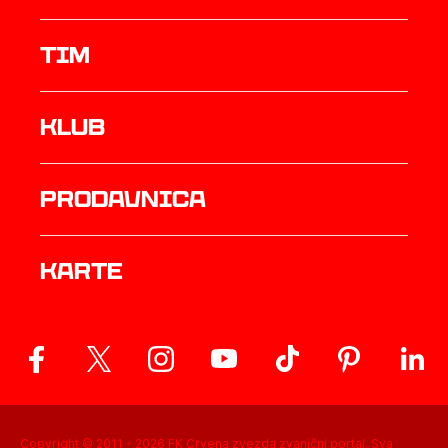
TIM
Klub
prodavnica
Karte
Copyright © 2011 -
2026
FK Crvena zvezda zvanični portal. Sva