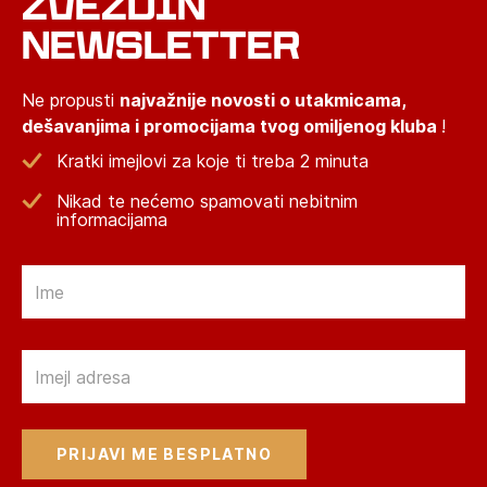
ZVEZDIN
NEWSLETTER
Ne propusti
najvažnije novosti o utakmicama,
dešavanjima i promocijama tvog omiljenog kluba
!
Kratki imejlovi za koje ti treba 2 minuta
Nikad te nećemo spamovati nebitnim
informacijama
Email
Email