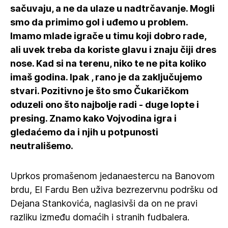
sačuvaju, a ne da ulaze u nadtrčavanje. Mogli
smo da primimo gol i uđemo u problem.
Imamo mlade igrače u timu koji dobro rade,
ali uvek treba da koriste glavu i znaju čiji dres
nose. Kad si na terenu, niko te ne pita koliko
imaš godina. Ipak , rano je da zaključujemo
stvari. Pozitivno je što smo Čukaričkom
oduzeli ono što najbolje radi - duge lopte i
presing. Znamo kako Vojvodina igra i
gledaćemo da i njih u potpunosti
neutrališemo.
Uprkos promašenom jedanaestercu na Banovom
brdu, El Fardu Ben uživa bezrezervnu podršku od
Dejana Stankovića, naglasivši da on ne pravi
razliku između domaćih i stranih fudbalera.