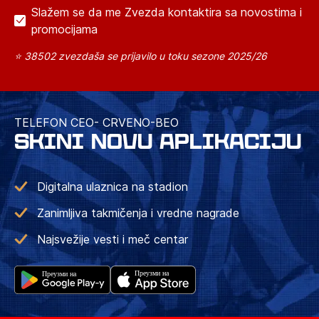
Slažem se da me Zvezda kontaktira sa novostima i
promocijama
⭐ 38502 zvezdaša se prijavilo u toku sezone 2025/26
TELEFON CEO- CRVENO-BEO
SKINI NOVU APLIKACIJU
Digitalna ulaznica na stadion
Zanimljiva takmičenja i vredne nagrade
Najsvežije vesti i meč centar