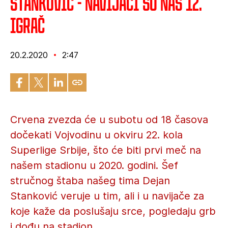
Stanković - Navijači su naš 12.
igrač
20.2.2020
2:47
Crvena zvezda će u subotu od 18 časova
dočekati Vojvodinu u okviru 22. kola
Superlige Srbije, što će biti prvi meč na
našem stadionu u 2020. godini. Šef
stručnog štaba našeg tima Dejan
Stanković veruje u tim, ali i u navijače za
koje kaže da poslušaju srce, pogledaju grb
i dođu na stadion.