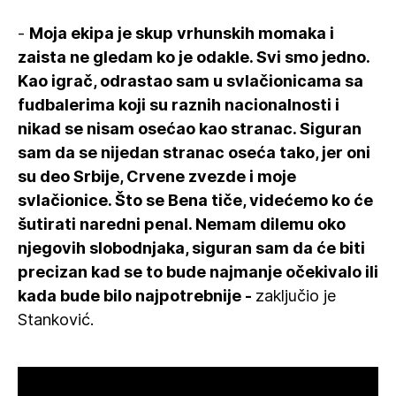
-
Moja ekipa je skup vrhunskih momaka i
zaista ne gledam ko je odakle. Svi smo jedno.
Kao igrač, odrastao sam u svlačionicama sa
fudbalerima koji su raznih nacionalnosti i
nikad se nisam osećao kao stranac. Siguran
sam da se nijedan stranac oseća tako, jer oni
su deo Srbije, Crvene zvezde i moje
svlačionice. Što se Bena tiče, videćemo ko će
šutirati naredni penal. Nemam dilemu oko
njegovih slobodnjaka, siguran sam da će biti
precizan kad se to bude najmanje očekivalo ili
kada bude bilo najpotrebnije -
zaključio je
Stanković.