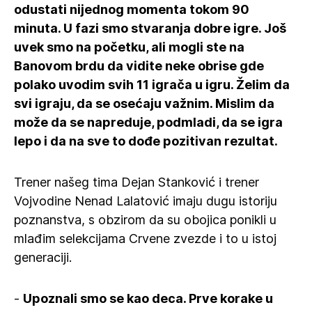
odustati nijednog momenta tokom 90
minuta. U fazi smo stvaranja dobre igre. Još
uvek smo na početku, ali mogli ste na
Banovom brdu da vidite neke obrise gde
polako uvodim svih 11 igrača u igru. Želim da
svi igraju, da se osećaju važnim. Mislim da
može da se napreduje, podmladi, da se igra
lepo i da na sve to dođe pozitivan rezultat.
Trener našeg tima Dejan Stanković i trener
Vojvodine Nenad Lalatović imaju dugu istoriju
poznanstva, s obzirom da su obojica ponikli u
mlađim selekcijama Crvene zvezde i to u istoj
generaciji.
-
Upoznali smo se kao deca. Prve korake u