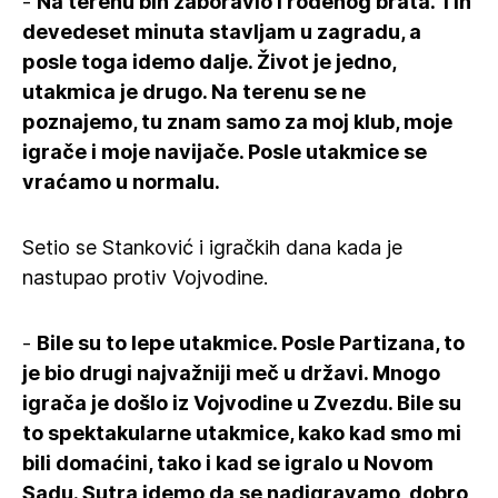
-
Na terenu bih zaboravio i rođenog brata. Tih
devedeset minuta stavljam u zagradu, a
posle toga idemo dalje. Život je jedno,
utakmica je drugo. Na terenu se ne
poznajemo, tu znam samo za moj klub, moje
igrače i moje navijače. Posle utakmice se
vraćamo u normalu.
Setio se Stanković i igračkih dana kada je
nastupao protiv Vojvodine.
-
Bile su to lepe utakmice. Posle Partizana, to
je bio drugi najvažniji meč u državi. Mnogo
igrača je došlo iz Vojvodine u Zvezdu. Bile su
to spektakularne utakmice, kako kad smo mi
bili domaćini, tako i kad se igralo u Novom
Sadu. Sutra idemo da se nadigravamo, dobro