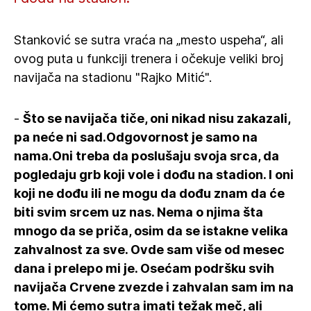
Stanković se sutra vraća na „mesto uspeha“, ali
ovog puta u funkciji trenera i očekuje veliki broj
navijača na stadionu "Rajko Mitić".
-
Što se navijača tiče, oni nikad nisu zakazali,
pa neće ni sad.Odgovornost je samo na
nama.Oni treba da poslušaju svoja srca, da
pogledaju grb koji vole i dođu na stadion. I oni
koji ne dođu ili ne mogu da dođu znam da će
biti svim srcem uz nas. Nema o njima šta
mnogo da se priča, osim da se istakne velika
zahvalnost za sve. Ovde sam više od mesec
dana i prelepo mi je. Osećam podršku svih
navijača Crvene zvezde i zahvalan sam im na
tome. Mi ćemo sutra imati težak meč, ali