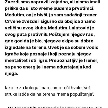
Zvezdi smo napravili zajedno, ali nismo imali
priliku da u isto vreme budemo prvotimci.
Međutim, on je bivši, ja sam sadašnji trener
Crvene zvezde i sigurno da obojica znamo
veličinu ovog kluba. Međutim, Lalatović je
ovog puta protivnik. Poštujem njegov rad,
gde god da je bio, njegove ekipe su dobro
izgledale na terenu. Uvek je sa sobom vodio
igrače koje poznaje i koji poznaju njegov
mentalitet i stil igre. Prepoznatljiv je trener,
sa puno energije i nema odustajanja kod
njega.
Iako je za kolegu imao samo reči hvale, šef
struke ističe da na terenu “nema popuštanja”.