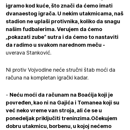
igramo kod kuće, što znači da ćemo imati
dvanaestog igrača. U nekim utakmicama, naš
stadion ne uplaši protivnika, koliko da snagu
našim fudbalerima. Verujem da ćemo
„pokazati zube“ sutra i da ćemo to nastaviti
da radimo u svakom narednom meču -
uverava Stanković.
Ni protiv Vojvodine neće stručni štab moći da
računa na kompletan igrački kadar.
-
Neću moći da računam na Boaćija koji je
povređen, kao ni na Gajića i Tomanea koji su
već neko vreme van stroja, ali će se u
ponedeljak priključiti treninzima.Očekujem
dobru utakmicu, borbenu, u kojoj nećemo