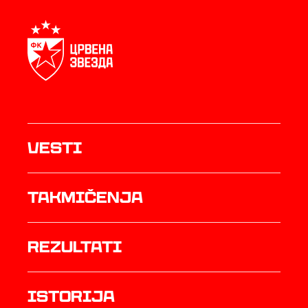
Vesti
Takmičenja
rezultati
istorija