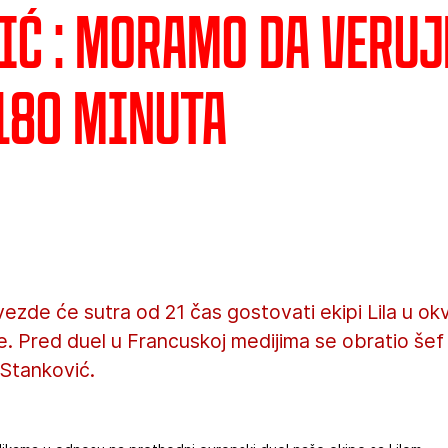
ić : Moramo da veruj
 180 minuta
ezde će sutra od 21 čas gostovati ekipi Lila u o
e. Pred duel u Francuskoj medijima se obratio še
 Stanković.