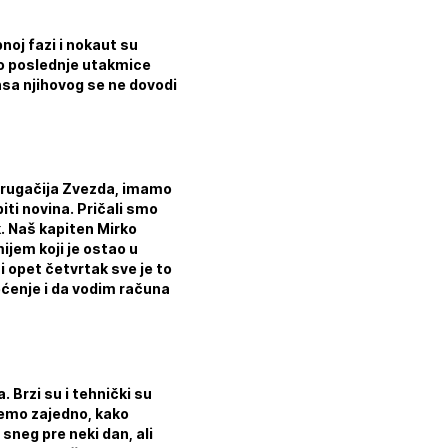
pnoj fazi i nokaut su
ao poslednje utakmice
ansa njihovog se ne dovodi
 drugačija Zvezda, imamo
biti novina. Pričali smo
. Naš kapiten Mirko
mijem koji je ostao u
i opet četvrtak sve je to
ećenje i da vodim računa
. Brzi su i tehnički su
ćemo zajedno, kako
 sneg pre neki dan, ali