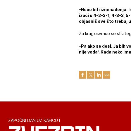
-Neće biti iznenađenja. 
izaći u 4-2-3-1, 4-3-3, 5-
objasniš sve što treba, u
Za kraj, osvrnuo se strateg
-Pa ako se desi. Ja bih vo
nije voda“. Kada neko ima
ZAPOČNI DAN UZ KAFICU I