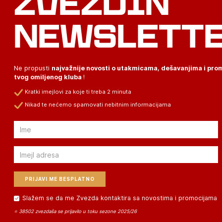
ZVEZDIN
NEWSLETT
Ne propusti
najvažnije novosti o utakmicama, dešavanjima i pr
tvog omiljenog kluba
!
Kratki imejlovi za koje ti treba 2 minuta
Nikad te nećemo spamovati nebitnim informacijama
Email
Email
Slažem se da me Zvezda kontaktira sa novostima i promocijama
⭐ 38502 zvezdaša se prijavilo u toku sezone 2025/26