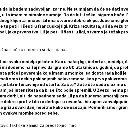
e da ja budem zadovoljan, zar ne. Ne sumnjam da će se dati sve
de, u to imam minimalne sumnje. Da će biti teško, sigurno hoće. 
nog klijenta, imaće. Lil ima stvarno dobru ekipu. Juče smo gle
 tu peti ili šesti u francuskoj ligi. Kriza rezultata, ali da vežu t
al, jako prvenstvo. Lil je peti ili šesti u ligi, stvarno je težak pro
važna meča u narednih sedam dana.
ce svaka nedelja je bitna. Kao u našoj ligi, četvrtak, nedelja, 
 i mi dođemo na taj nivo da igramo 60 utakmica u godini, da pro
sta priče i poverenja koje imam u momke, sa dosta rada koji je 
mali smo i nekih poklonjenih poluvremena, kao prvo poluvreme p
 je biti intenzivnije od starta. Zašto? Zato što sada ulazimo u
am još intenziteta da bi se što bolje spremili. U Zvezdi nema p
am derbi, niti da napadnem sada Lil pa da budemo umorniji pred
 dobro i protiv Lila i u derbiju i u revanšu. Verujem zahvaljujuć
ja grizu svaki dan, nebitno kako se osećaju. Pomerili smo i gra
am ovakve momke pored sebe.
ković taktičke zamisli za predstojeći meč.