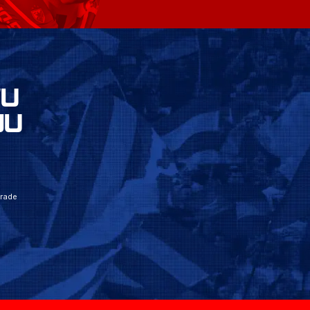
VU
JU
grade