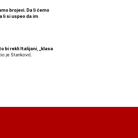
amo brojevi. Da li ćemo
a li si uspeo da im
bi rekli Italijani, „klasa
čio je Stanković.