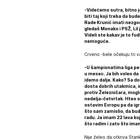
-Videćemo sutra, bitno j
biti taj koji treba da bu
Rade Krunić imati nezgod
gledaš Monako i PSŽ, Lil je
Videli ste kakav je to fudb
nemoguće.
Crveno -bele očekuju tri 
-U šampionatima liga peti
u mesec. Ja bih voleo da
idemo dalje. Kako? Sa do
dosta dobrih utakmica, i
protiv Železničara, moglo
nedelja–četvrtak. Hteo s
ostavim Evropu pa da igr
što sam zamislio, da bude
radu. Ja imam 22 lava ko
što radim i zato što im
Nije želeo da otkriva Stan