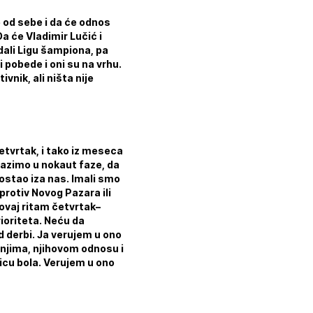
 od sebe i da će odnos
Da će Vladimir Lučić i
dali Ligu šampiona, pa
ri pobede i oni su na vrhu.
tivnik, ali ništa nije
četvrtak, i tako iz meseca
lazimo u nokaut faze, da
ostao iza nas. Imali smo
rotiv Novog Pazara ili
 ovaj ritam četvrtak–
rioriteta. Neću da
 derbi. Ja verujem u ono
i njima, njihovom odnosu i
nicu bola. Verujem u ono