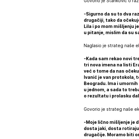
Govorio je Stanković o raz
-Sigurno da su to dva razl
drugačiji, tako da očeku
Lila i po mom mišljenju j
u pitanje, mislim da su s
Naglasio je strateg naše e
-Kada sam rekao novi tre
tri nova imena na listi E
već o tome da nas očekuj
Ivanić je van protokola, 
Beogradu. Ima i umornih 
u jednom, a sada to treb
o rezultatu i prolasku dal
Govorio je strateg naše eki
-Moje lično mišljenje je 
dosta jaki, dosta rotira
drugačije. Moramo biti or