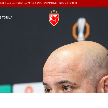
EJ
ČLANARINA
FONDACIJA
PARTNERI
KARIJERA
KAMPOVI
KLINIKA ZA TRENERE
ISTORIJA