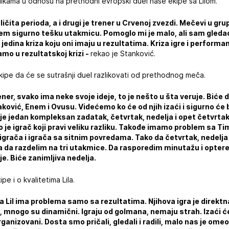
likama u odnosu na prethodni evropski duel naše ekipe sa Lilom.
ičita perioda, a i drugi je trener u Crvenoj zvezdi. Mečevi u gru
jem sigurno tešku utakmicu. Pomoglo mi je malo, ali sam gled
e jedina kriza koju oni imaju u rezultatima. Kriza igre i perform
amo u rezultatskoj krizi -
rekao je Stanković.
kipe da će se sutrašnji duel razlikovati od prethodnog meča.
ner, svako ima neke svoje ideje, to je nešto u šta veruje. Biće
raković, Enem i Ovusu. Videćemo ko će od njih izaći i sigurno će 
e jedan kompleksan zadatak, četvrtak, nedelja i opet četvrtak
to je igrač koji pravi veliku razliku. Takođe imamo problem sa Ti
igrača i igrača sa sitnim povredama. Tako da četvrtak, nedelja 
a da razdelim na tri utakmice. Da rasporedim minutažu i opter
je. Biće zanimljiva nedelja.
pe i o kvalitetima Lila.
da Lil ima problema samo sa rezultatima. Njihova igra je direktna
ju, mnogo su dinamični. Igraju od golmana, nemaju strah. Izaći 
ganizovani. Dosta smo pričali, gledali i radili, malo nas je omeo