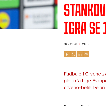
Stankov
igra se
18.2.2026
21:05
Fudbaleri Crvene zv
plej-ofa Lige Evrop
crveno-belih Dejan