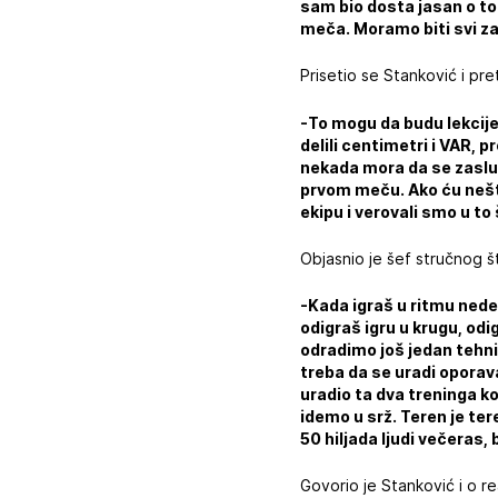
sam bio dosta jasan o to
meča. Moramo biti svi z
Prisetio se Stanković i pr
-To mogu da budu lekcije,
delili centimetri i VAR, pr
nekada mora da se zasluž
prvom meču. Ako ću nešto
ekipu i verovali smo u t
Objasnio je šef stručnog št
-Kada igraš u ritmu nedel
odigraš igru u krugu, odi
odradimo još jedan tehni
treba da se uradi oporav
uradio ta dva treninga k
idemo u srž. Teren je ter
50 hiljada ljudi večeras,
Govorio je Stanković i o re