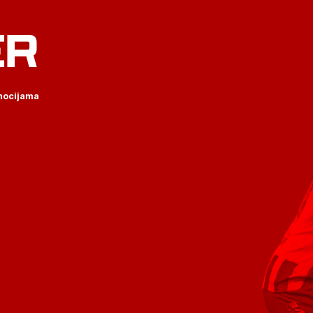
ER
omocijama