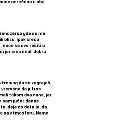
o bude nerešeno u oba
iv Rendžersa gde su me
ili blizu. Ipak sreća
 neće se sve rešiti u
in jer smo imali dobru
š trening da se zagreješ,
mo vremena da jutros
mali tokom dva dana, jer
a sam juče i danas
e ideje do detalja, da
vikao na atmosferu. Nema