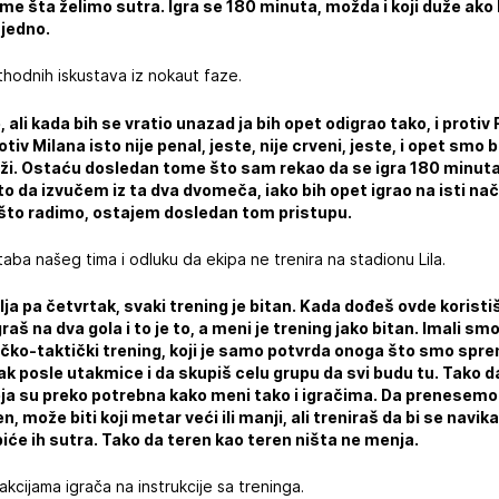
me šta želimo sutra. Igra se 180 minuta, možda i koji duže ak
ajedno.
ethodnih iskustava iz nokaut faze.
 ali kada bih se vratio unazad ja bih opet odigrao tako, i prot
otiv Milana isto nije penal, jeste, nije crveni, jeste, i opet smo b
i. Ostaću dosledan tome što sam rekao da se igra 180 minuta,
 da izvučem iz ta dva dvomeča, iako bih opet igrao na isti nač
o što radimo, ostajem dosledan tom pristupu.
aba našeg tima i odluku da ekipa ne trenira na stadionu Lila.
ja pa četvrtak, svaki trening je bitan. Kada dođeš ovde koristi
graš na dva gola i to je to, a meni je trening jako bitan. Imali s
čko-taktički trening, koji je samo potvrda onoga što smo spre
ak posle utakmice i da skupiš celu grupu da svi budu tu. Tako d
oja su preko potrebna kako meni tako i igračima. Da prenesemo t
en, može biti koji metar veći ili manji, ali treniraš da bi se na
 biće ih sutra. Tako da teren kao teren ništa ne menja.
akcijama igrača na instrukcije sa treninga.