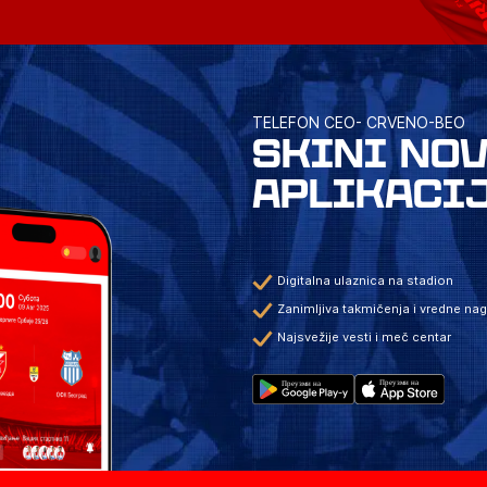
TELEFON CEO- CRVENO-BEO
SKINI NO
APLIKACI
Digitalna ulaznica na stadion
Zanimljiva takmičenja i vredne na
Najsvežije vesti i meč centar