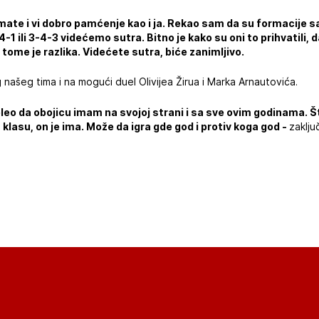
Imate i vi dobro pamćenje kao i ja. Rekao sam da su formacije s
4-1 ili 3-4-3 videćemo sutra. Bitno je kako su oni to prihvatili, d
 tome je razlika. Videćete sutra, biće zanimljivo.
 našeg tima i na mogući duel Olivijea Žirua i Marka Arnautovića.
leo da obojicu imam na svojoj strani i sa sve ovim godinama. Što 
 klasu, on je ima. Može da igra gde god i protiv koga god -
zaklju