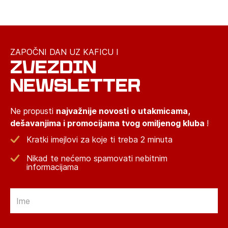
ZAPOČNI DAN UZ KAFICU I
ZVEZDIN
NEWSLETTER
Ne propusti
najvažnije novosti o utakmicama,
dešavanjima i promocijama tvog omiljenog kluba
!
Kratki imejlovi za koje ti treba 2 minuta
Nikad te nećemo spamovati nebitnim
informacijama
Email