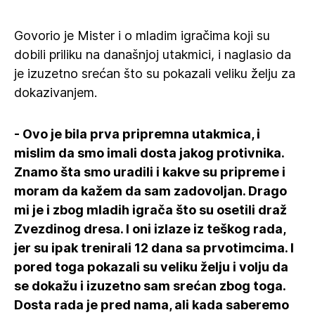
Govorio je Mister i o mladim igračima koji su
dobili priliku na današnjoj utakmici, i naglasio da
je izuzetno srećan što su pokazali veliku želju za
dokazivanjem.
- Ovo je bila prva pripremna utakmica, i
mislim da smo imali dosta jakog protivnika.
Znamo šta smo uradili i kakve su pripreme i
moram da kažem da sam zadovoljan. Drago
mi je i zbog mladih igrača što su osetili draž
Zvezdinog dresa. I oni izlaze iz teškog rada,
jer su ipak trenirali 12 dana sa prvotimcima. I
pored toga pokazali su veliku želju i volju da
se dokažu i izuzetno sam srećan zbog toga.
Dosta rada je pred nama, ali kada saberemo