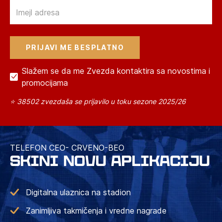
Email
Slažem se da me Zvezda kontaktira sa novostima i
promocijama
⭐ 38502 zvezdaša se prijavilo u toku sezone 2025/26
TELEFON CEO- CRVENO-BEO
SKINI NOVU APLIKACIJU
Digitalna ulaznica na stadion
Zanimljiva takmičenja i vredne nagrade