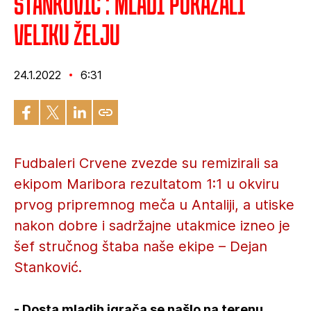
Stanković : Mladi pokazali
veliku želju
24.1.2022
6:31
Fudbaleri Crvene zvezde su remizirali sa
ekipom Maribora rezultatom 1:1 u okviru
prvog pripremnog meča u Antaliji, a utiske
nakon dobre i sadržajne utakmice izneo je
šef stručnog štaba naše ekipe – Dejan
Stanković.
- Dosta mladih igrača se našlo na terenu.