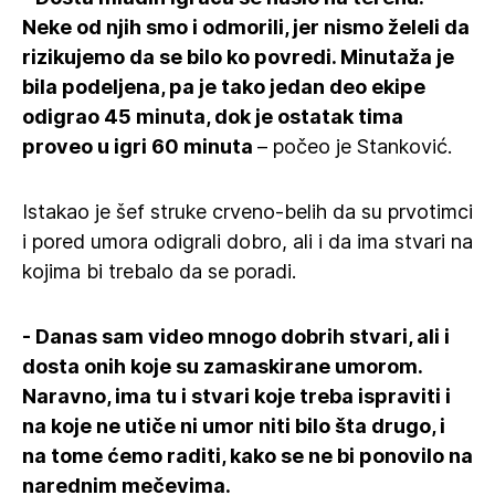
Neke od njih smo i odmorili, jer nismo želeli da
rizikujemo da se bilo ko povredi. Minutaža je
bila podeljena, pa je tako jedan deo ekipe
odigrao 45 minuta, dok je ostatak tima
proveo u igri 60 minuta
– počeo je Stanković.
Istakao je šef struke crveno-belih da su prvotimci
i pored umora odigrali dobro, ali i da ima stvari na
kojima bi trebalo da se poradi.
- Danas sam video mnogo dobrih stvari, ali i
dosta onih koje su zamaskirane umorom.
Naravno, ima tu i stvari koje treba ispraviti i
na koje ne utiče ni umor niti bilo šta drugo, i
na tome ćemo raditi, kako se ne bi ponovilo na
narednim mečevima.