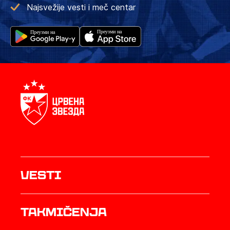
Najsvežije vesti i meč centar
Vesti
Takmičenja