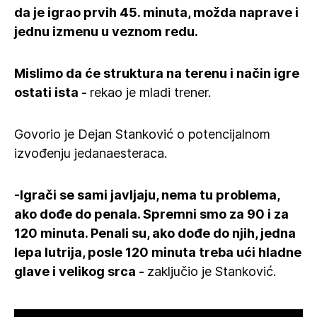
da je igrao prvih 45. minuta, možda naprave i
jednu izmenu u veznom redu.
Mislimo da će struktura na terenu i način igre
ostati ista -
rekao je mladi trener.
Govorio je Dejan Stanković o potencijalnom
izvođenju jedanaesteraca.
-Igrači se sami javljaju, nema tu problema,
ako dođe do penala. Spremni smo za 90 i za
120 minuta. Penali su, ako dođe do njih, jedna
lepa lutrija, posle 120 minuta treba ući hladne
glave i velikog srca -
zaključio je Stanković.