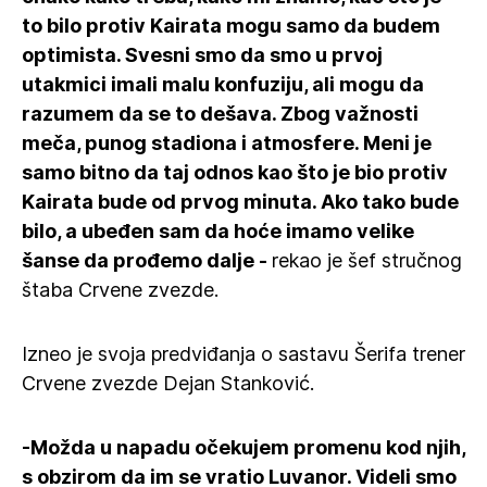
to bilo protiv Kairata mogu samo da budem
optimista. Svesni smo da smo u prvoj
utakmici imali malu konfuziju, ali mogu da
razumem da se to dešava. Zbog važnosti
meča, punog stadiona i atmosfere. Meni je
samo bitno da taj odnos kao što je bio protiv
Kairata bude od prvog minuta. Ako tako bude
bilo, a ubeđen sam da hoće imamo velike
šanse da prođemo dalje -
rekao je šef stručnog
štaba Crvene zvezde.
Izneo je svoja predviđanja o sastavu Šerifa trener
Crvene zvezde Dejan Stanković.
-Možda u napadu očekujem promenu kod njih,
s obzirom da im se vratio Luvanor. Videli smo