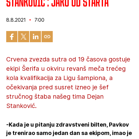
Stanković : Jako od starta
8.8.2021
7:00
Crvena zvezda sutra od 19 časova gostuje
ekipi Šerifa u okviru revanš meča trećeg
kola kvalifikacija za Ligu šampiona, a
očekivanja pred susret izneo je šef
stručnog štaba našeg tima Dejan
Stanković.
-Kada je u pitanju zdravstveni bilten, Pavkov
je trenirao samo jedan dan sa ekipom, imao je