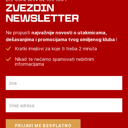
ZVEZDIN
NEWSLETTER
Ne propusti
najvažnije novosti o utakmicama,
dešavanjima i promocijama tvog omiljenog kluba
!
Kratki imejlovi za koje ti treba 2 minuta
Nikad te nećemo spamovati nebitnim
informacijama
Email
Email