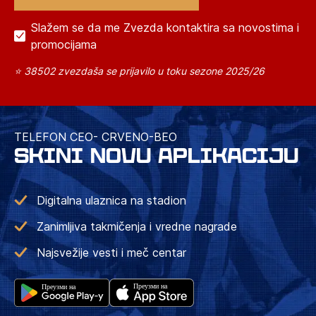
Slažem se da me Zvezda kontaktira sa novostima i
promocijama
⭐ 38502 zvezdaša se prijavilo u toku sezone 2025/26
TELEFON CEO- CRVENO-BEO
SKINI NOVU APLIKACIJU
Digitalna ulaznica na stadion
Zanimljiva takmičenja i vredne nagrade
Najsvežije vesti i meč centar