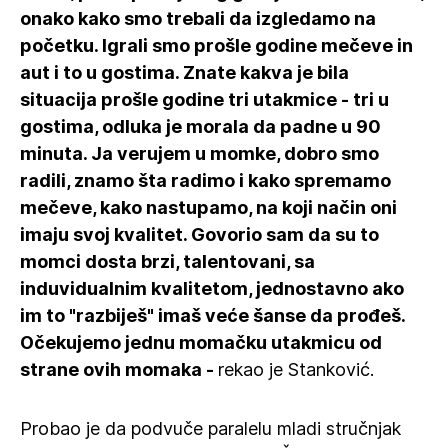
onako kako smo trebali da izgledamo na
početku. Igrali smo prošle godine mečeve in
aut i to u gostima. Znate kakva je bila
situacija prošle godine tri utakmice - tri u
gostima, odluka je morala da padne u 90
minuta. Ja verujem u momke, dobro smo
radili, znamo šta radimo i kako spremamo
mečeve, kako nastupamo, na koji način oni
imaju svoj kvalitet. Govorio sam da su to
momci dosta brzi, talentovani, sa
induvidualnim kvalitetom, jednostavno ako
im to "razbiješ" imaš veće šanse da prođeš.
Očekujemo jednu momačku utakmicu od
strane ovih momaka -
rekao je Stanković.
Probao je da podvuče paralelu mladi stručnjak