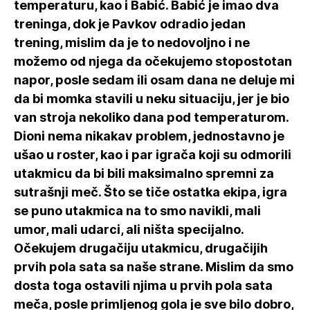
temperaturu, kao i Babić. Babić je imao dva
treninga, dok je Pavkov odradio jedan
trening, mislim da je to nedovoljno i ne
možemo od njega da očekujemo stopostotan
napor, posle sedam ili osam dana ne deluje mi
da bi momka stavili u neku situaciju, jer je bio
van stroja nekoliko dana pod temperaturom.
Dioni nema nikakav problem, jednostavno je
ušao u roster, kao i par igrača koji su odmorili
utakmicu da bi bili maksimalno spremni za
sutrašnji meč. Što se tiče ostatka ekipa, igra
se puno utakmica na to smo navikli, mali
umor, mali udarci, ali ništa specijalno.
Očekujem drugačiju utakmicu, drugačijih
prvih pola sata sa naše strane. Mislim da smo
dosta toga ostavili njima u prvih pola sata
meča, posle primljenog gola je sve bilo dobro,