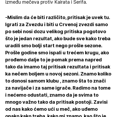
između mečeva protiv Kairata i Šerifa.
-Mislim da će biti različito, pritisak je uvek tu.
Igrati za Zvezdu i biti u Crvenoj zvezdi samo
po sebi nosi dozu velikog pritiska pogotovo
što je jedan rezultat, ako bude sve kako treba
uradili smo bolji start nego prošle sezone.
Prošle godine smo ispali u trećem krugu, ako
prođemo dalje to je pomak prema napred
tako da imamo taj pritisak rezultata i pritisak
ka nečem boljem u novoj sezoni. Znamo koliko
to donosi samom klubu , znamo šta to znači
za navijače i za same igrače. Radimo na tome
i nećemo odustati, znamo da je svima to
mnogo važno tako da pritisak postoji. Zavisi
od nas kako ćemo ući u meč, ako uđemo
onako kako treba, kako mi znamo, kao što je