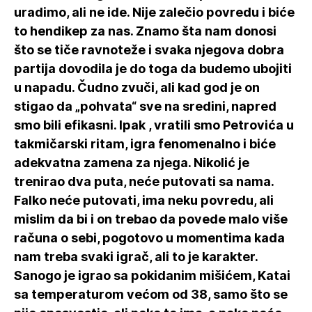
uradimo, ali ne ide. Nije zalečio povredu i biće
to hendikep za nas. Znamo šta nam donosi
što se tiče ravnoteže i svaka njegova dobra
partija dovodila je do toga da budemo ubojiti
u napadu. Čudno zvuči, ali kad god je on
stigao da „pohvata“ sve na sredini, napred
smo bili efikasni. Ipak , vratili smo Petrovića u
takmičarski ritam, igra fenomenalno i biće
adekvatna zamena za njega. Nikolić je
trenirao dva puta, neće putovati sa nama.
Falko neće putovati, ima neku povredu, ali
mislim da bi i on trebao da povede malo više
računa o sebi, pogotovo u momentima kada
nam treba svaki igrač, ali to je karakter.
Sanogo je igrao sa pokidanim mišićem, Katai
sa temperaturom većom od 38, samo što se