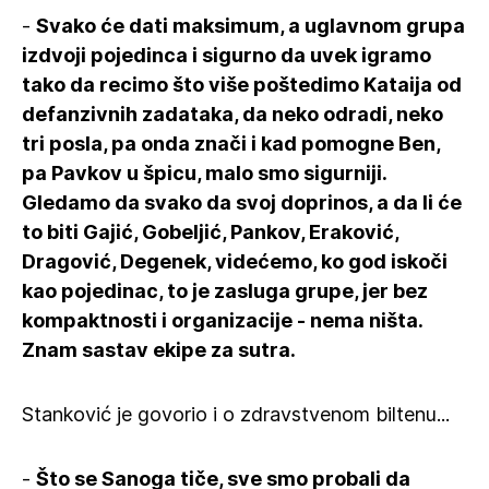
-
Svako će dati maksimum, a uglavnom grupa
izdvoji pojedinca i sigurno da uvek igramo
tako da recimo što više poštedimo Kataija od
defanzivnih zadataka, da neko odradi, neko
tri posla, pa onda znači i kad pomogne Ben,
pa Pavkov u špicu, malo smo sigurniji.
Gledamo da svako da svoj doprinos, a da li će
to biti Gajić, Gobeljić, Pankov, Eraković,
Dragović, Degenek, videćemo, ko god iskoči
kao pojedinac, to je zasluga grupe, jer bez
kompaktnosti i organizacije - nema ništa.
Znam sastav ekipe za sutra.
Stanković je govorio i o zdravstvenom biltenu...
-
Što se Sanoga tiče, sve smo probali da