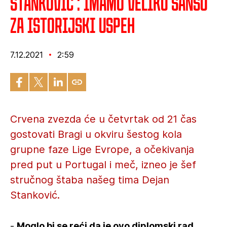
Stanković : Imamo veliku šansu
za istorijski uspeh
7.12.2021
2:59
Crvena zvezda će u četvrtak od 21 čas
gostovati Bragi u okviru šestog kola
grupne faze Lige Evrope, a očekivanja
pred put u Portugal i meč, izneo je šef
stručnog štaba našeg tima Dejan
Stanković.
-
Moglo bi se reći da je ovo diplomski rad