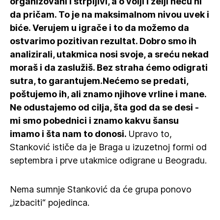
organizovani i strpljivi, a o volji i želji neću ni
da pričam. To je na maksimalnom nivou uvek i
biće. Verujem u igrače i to da možemo da
ostvarimo pozitivan rezultat. Dobro smo ih
analizirali, utakmica nosi svoje, a sreću nekad
moraš i da zaslužiš. Bez straha ćemo odigrati
sutra, to garantujem.Nećemo se predati,
poštujemo ih, ali znamo njihove vrline i mane.
Ne odustajemo od cilja, šta god da se desi -
mi smo pobednici i znamo kakvu šansu
imamo i šta nam to donosi.
Upravo to,
Stanković ističe da je Braga u izuzetnoj formi od
septembra i prve utakmice odigrane u Beogradu.
Nema sumnje Stanković da će grupa ponovo
„izbaciti“ pojedinca.