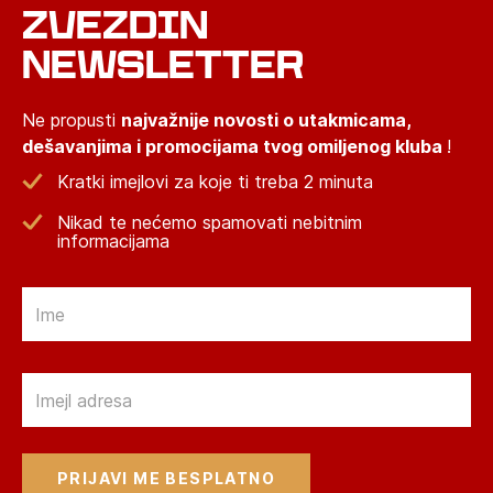
ZVEZDIN
NEWSLETTER
Ne propusti
najvažnije novosti o utakmicama,
dešavanjima i promocijama tvog omiljenog kluba
!
Kratki imejlovi za koje ti treba 2 minuta
Nikad te nećemo spamovati nebitnim
informacijama
Email
Email