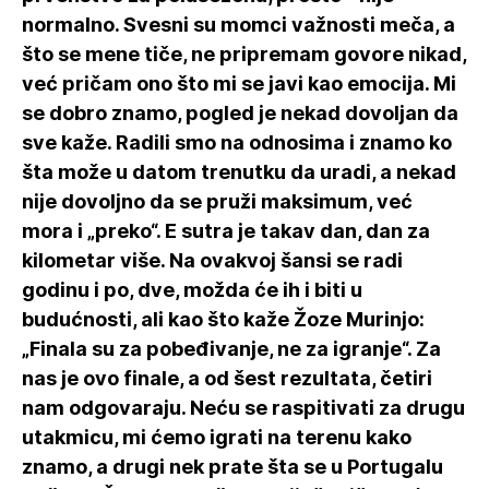
normalno. Svesni su momci važnosti meča, a
što se mene tiče, ne pripremam govore nikad,
već pričam ono što mi se javi kao emocija. Mi
se dobro znamo, pogled je nekad dovoljan da
sve kaže. Radili smo na odnosima i znamo ko
šta može u datom trenutku da uradi, a nekad
nije dovoljno da se pruži maksimum, već
mora i „preko“. E sutra je takav dan, dan za
kilometar više. Na ovakvoj šansi se radi
godinu i po, dve, možda će ih i biti u
budućnosti, ali kao što kaže Žoze Murinjo:
„Finala su za pobeđivanje, ne za igranje“. Za
nas je ovo finale, a od šest rezultata, četiri
nam odgovaraju. Neću se raspitivati za drugu
utakmicu, mi ćemo igrati na terenu kako
znamo, a drugi nek prate šta se u Portugalu