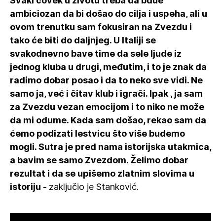
Svaki čovek u životu treba da bdue
ambiciozan da bi došao do cilja i uspeha, ali u
ovom trenutku sam fokusiran na Zvezdu i
tako će biti do daljnjeg. U Italiji se
svakodnevno bave time da sele ljude iz
jednog kluba u drugi, međutim, i to je znak da
radimo dobar posao i da to neko sve vidi. Ne
samo ja, već i čitav klub i igrači. Ipak , ja sam
za Zvezdu vezan emocijom i to niko ne može
da mi odume. Kada sam došao, rekao sam da
ćemo podizati lestvicu što više budemo
mogli. Sutra je pred nama istorijska utakmica,
a bavim se samo Zvezdom. Želimo dobar
rezultat i da se upišemo zlatnim slovima u
istoriju -
zaključio je Stanković.