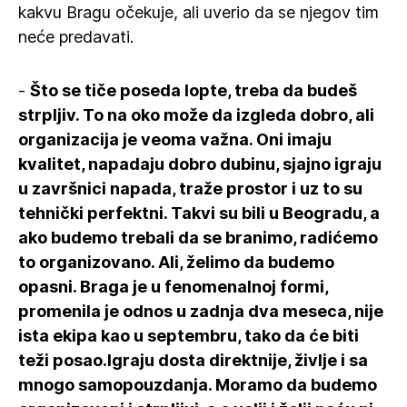
kakvu Bragu očekuje, ali uverio da se njegov tim
neće predavati.
-
Što se tiče poseda lopte, treba da budeš
strpljiv. To na oko može da izgleda dobro, ali
organizacija je veoma važna. Oni imaju
kvalitet, napadaju dobro dubinu, sjajno igraju
u završnici napada, traže prostor i uz to su
tehnički perfektni. Takvi su bili u Beogradu, a
ako budemo trebali da se branimo, radićemo
to organizovano. Ali, želimo da budemo
opasni. Braga je u fenomenalnoj formi,
promenila je odnos u zadnja dva meseca, nije
ista ekipa kao u septembru, tako da će biti
teži posao.Igraju dosta direktnije, življe i sa
mnogo samopouzdanja. Moramo da budemo