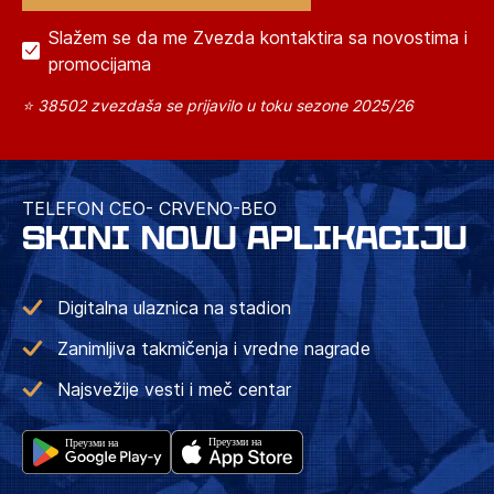
Slažem se da me Zvezda kontaktira sa novostima i
promocijama
⭐ 38502 zvezdaša se prijavilo u toku sezone 2025/26
TELEFON CEO- CRVENO-BEO
SKINI NOVU APLIKACIJU
Digitalna ulaznica na stadion
Zanimljiva takmičenja i vredne nagrade
Najsvežije vesti i meč centar