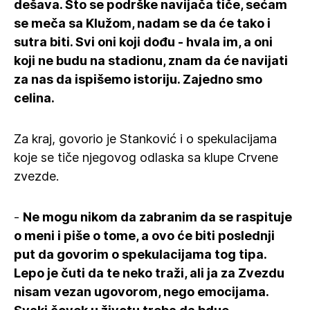
dešava. Što se podrške navijača tiče, sećam
se meča sa Klužom, nadam se da će tako i
sutra biti. Svi oni koji dođu - hvala im, a oni
koji ne budu na stadionu, znam da će navijati
za nas da ispišemo istoriju. Zajedno smo
celina.
Za kraj, govorio je Stanković i o spekulacijama
koje se tiče njegovog odlaska sa klupe Crvene
zvezde.
-
Ne mogu nikom da zabranim da se raspituje
o meni i piše o tome, a ovo će biti poslednji
put da govorim o spekulacijama tog tipa.
Lepo je čuti da te neko traži, ali ja za Zvezdu
nisam vezan ugovorom, nego emocijama.