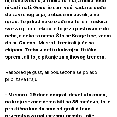
nije onesvestio, ali neko to ima, a neko neće
nikad imati. Govorio sam već, kada se dođe
do završnog cilja, trebaće mi čovek, a ne
igrač. To je kad neko izađe na teren i reskira
sve za grupu i ekipu, e to je za poštovanje do
neba, a neko to nema. Što se Brage tiče, znam
da su Galeno i Musrati trenirali juče sa
ekipom. Treba videti u kakvoj su fizičkoj
spremi, ali to je pitanje za njihovog trenera.
Raspored je gust, ali polusezona se polako
približava kraju.
- Mi smo u 29 dana odigrali devet utakmica,
na kraju sezone ćemo biti na 35 mečeva, to je
praktično kao da smo odigrali čitavo
prvenstvo za polusezonu, prosto - nije