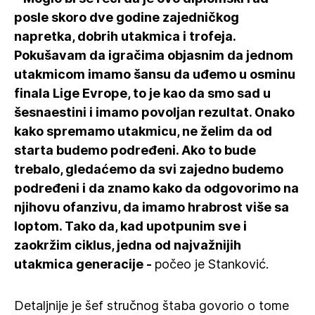
posle skoro dve godine zajedničkog
napretka, dobrih utakmica i trofeja.
Pokušavam da igračima objasnim da jednom
utakmicom imamo šansu da uđemo u osminu
finala Lige Evrope, to je kao da smo sad u
šesnaestini i imamo povoljan rezultat. Onako
kako spremamo utakmicu, ne želim da od
starta budemo podređeni. Ako to bude
trebalo, gledaćemo da svi zajedno budemo
podređeni i da znamo kako da odgovorimo na
njihovu ofanzivu, da imamo hrabrost više sa
loptom. Tako da, kad upotpunim sve i
zaokržim ciklus, jedna od najvažnijih
utakmica generacije -
počeo je Stanković.
Detaljnije je šef stručnog štaba govorio o tome