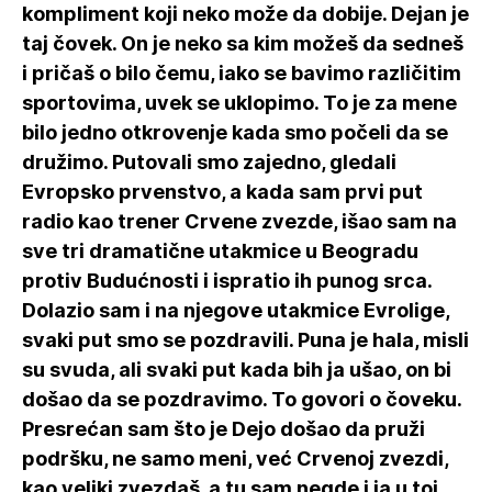
kompliment koji neko može da dobije. Dejan je
taj čovek. On je neko sa kim možeš da sedneš
i pričaš o bilo čemu, iako se bavimo različitim
sportovima, uvek se uklopimo. To je za mene
bilo jedno otkrovenje kada smo počeli da se
družimo. Putovali smo zajedno, gledali
Evropsko prvenstvo, a kada sam prvi put
radio kao trener Crvene zvezde, išao sam na
sve tri dramatične utakmice u Beogradu
protiv Budućnosti i ispratio ih punog srca.
Dolazio sam i na njegove utakmice Evrolige,
svaki put smo se pozdravili. Puna je hala, misli
su svuda, ali svaki put kada bih ja ušao, on bi
došao da se pozdravimo. To govori o čoveku.
Presrećan sam što je Dejo došao da pruži
podršku, ne samo meni, već Crvenoj zvezdi,
kao veliki zvezdaš, a tu sam negde i ja u toj