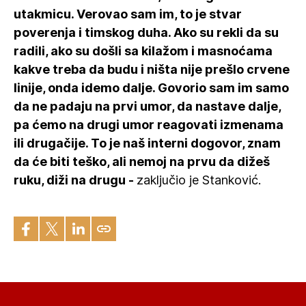
utakmicu. Verovao sam im, to je stvar
poverenja i timskog duha. Ako su rekli da su
radili, ako su došli sa kilažom i masnoćama
kakve treba da budu i ništa nije prešlo crvene
linije, onda idemo dalje. Govorio sam im samo
da ne padaju na prvi umor, da nastave dalje,
pa ćemo na drugi umor reagovati izmenama
ili drugačije. To je naš interni dogovor, znam
da će biti teško, ali nemoj na prvu da dižeš
ruku, diži na drugu -
zaključio je Stanković.