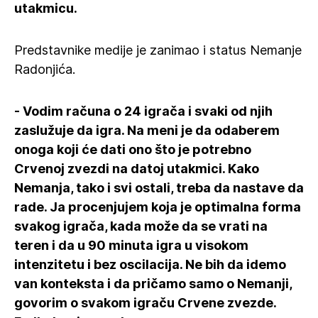
utakmicu.
Predstavnike medije je zanimao i status Nemanje
Radonjića.
- Vodim računa o 24 igrača i svaki od njih
zaslužuje da igra. Na meni je da odaberem
onoga koji će dati ono što je potrebno
Crvenoj zvezdi na datoj utakmici. Kako
Nemanja, tako i svi ostali, treba da nastave da
rade. Ja procenjujem koja je optimalna forma
svakog igrača, kada može da se vrati na
teren i da u 90 minuta igra u visokom
intenzitetu i bez oscilacija. Ne bih da idemo
van konteksta i da pričamo samo o Nemanji,
govorim o svakom igraču Crvene zvezde.