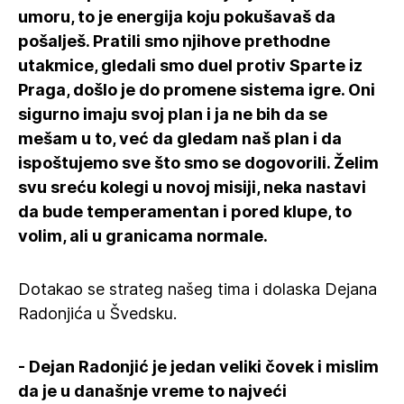
umoru, to je energija koju pokušavaš da
pošalješ. Pratili smo njihove prethodne
utakmice, gledali smo duel protiv Sparte iz
Praga, došlo je do promene sistema igre. Oni
sigurno imaju svoj plan i ja ne bih da se
mešam u to, već da gledam naš plan i da
ispoštujemo sve što smo se dogovorili. Želim
svu sreću kolegi u novoj misiji, neka nastavi
da bude temperamentan i pored klupe, to
volim, ali u granicama normale.
Dotakao se strateg našeg tima i dolaska Dejana
Radonjića u Švedsku.
- Dejan Radonjić je jedan veliki čovek i mislim
da je u današnje vreme to najveći