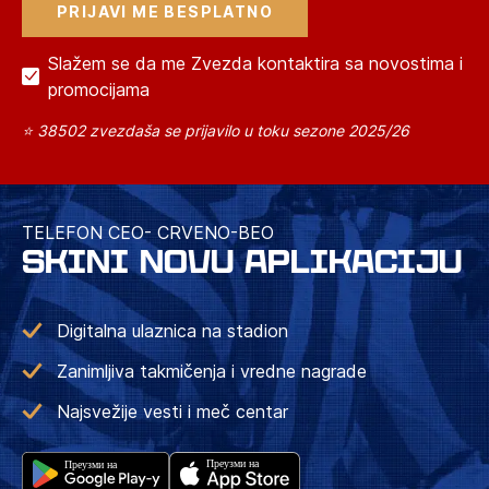
Slažem se da me Zvezda kontaktira sa novostima i
promocijama
⭐ 38502 zvezdaša se prijavilo u toku sezone 2025/26
TELEFON CEO- CRVENO-BEO
SKINI NOVU APLIKACIJU
Digitalna ulaznica na stadion
Zanimljiva takmičenja i vredne nagrade
Najsvežije vesti i meč centar