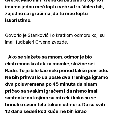
imamo jednu meč loptu već sutra. Voleo bih,
zajedno sa igračima, da tu meč loptu
iskoristimo.
Govorio je Stanković i o kratkom odmoru koji su
imali fudbaleri Crvene zvezde.
- Ako se slažete sa mnom, odmor je bio
ekstremno kratak za momke, složiće se i
Rade. To je bilo kao neki period lakše povrede.
Ne bih prihvatio da posle dva treninga igramo
dva poluvremena po 45 minuta da nisam
pričao sa svakim igračem i da nismo imali
sastanke na kojima su mi rekli kako su se
brinuli o svom telu tokom odmora. Da su svih
12 dana sedeli kod kuće, ne bih igrao