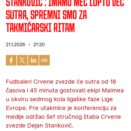
Stanković : Imamo meč loptu već
sutra, spremni smo za
takmičarski ritam
21.1.2026
21:20
Fudbaleri Crvene zvezde će sutra od 18
časova i 45 minuta gostovati ekipi Malmea
u okviru sedmog kola ligaške faze Lige
Evrope. Pre utakmice je konferenciju za
medije održao šef stručnog štaba Crvene
zvezde Dejan Stanković.