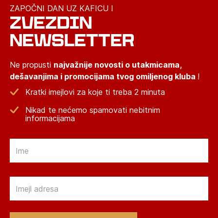
ZAPOČNI DAN UZ KAFICU I
ZVEZDIN
NEWSLETTER
Ne propusti
najvažnije novosti o utakmicama,
dešavanjima i promocijama tvog omiljenog kluba
!
Kratki imejlovi za koje ti treba 2 minuta
Nikad te nećemo spamovati nebitnim
informacijama
Email
Email