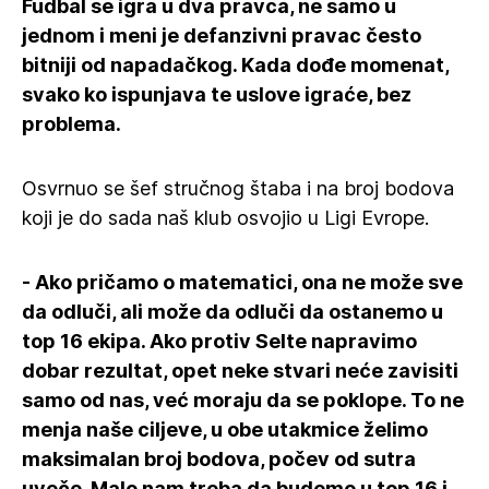
Fudbal se igra u dva pravca, ne samo u
jednom i meni je defanzivni pravac često
bitniji od napadačkog. Kada dođe momenat,
svako ko ispunjava te uslove igraće, bez
problema.
Osvrnuo se šef stručnog štaba i na broj bodova
koji je do sada naš klub osvojio u Ligi Evrope.
- Ako pričamo o matematici, ona ne može sve
da odluči, ali može da odluči da ostanemo u
top 16 ekipa. Ako protiv Selte napravimo
dobar rezultat, opet neke stvari neće zavisiti
samo od nas, već moraju da se poklope. To ne
menja naše ciljeve, u obe utakmice želimo
maksimalan broj bodova, počev od sutra
uveče. Malo nam treba da budemo u top 16 i