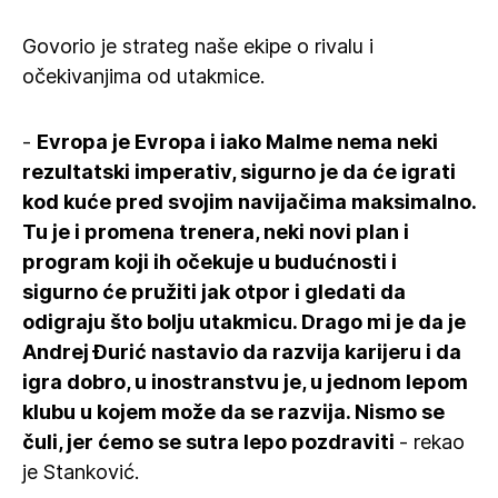
Govorio je strateg naše ekipe o rivalu i
očekivanjima od utakmice.
-
Evropa je Evropa i iako Malme nema neki
rezultatski imperativ, sigurno je da će igrati
kod kuće pred svojim navijačima maksimalno.
Tu je i promena trenera, neki novi plan i
program koji ih očekuje u budućnosti i
sigurno će pružiti jak otpor i gledati da
odigraju što bolju utakmicu. Drago mi je da je
Andrej Đurić nastavio da razvija karijeru i da
igra dobro, u inostranstvu je, u jednom lepom
klubu u kojem može da se razvija. Nismo se
čuli, jer ćemo se sutra lepo pozdraviti
- rekao
je Stanković.