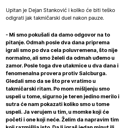
Upitan je Dejan Stanković i koliko će biti teško
odigrati jak takmičarski duel nakon pauze.
- Mi smo pokušali da damo odgovor na to
pitanje. Odmah posle dva dana priprema
igrali smo po dva cela poluvremena, što nije
normalno, ali smo želeli da odmah uđemo u
zamor. Posle toga dve utakmice u dva dana i
fenomenalna provera protiv Salcburga.
Gledali smo da se što pre vratimo u
takmičarski ritam. Po mom mišljenju smo
uspeli u tome, sigurno je teren jedino merilo i
sutra će nam pokazati koliko smo u tome
uspeli. Ja verujem u tim, u momke koji će
početi i one koji neće. Želim da napravim tim
koji razmišlja isto. Da li igraš jedan minut ili