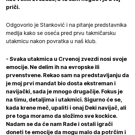
priči.
Odgovorio je Stanković i na pitanje predstavnika
medija kako se oseća pred prvu takmičarsku
utakmicu nakon povratka u naš klub.
- Svaka utakmica u Crvenoj zvezdi nosi svoje
emocije. Ne delim ih na evropske ili
prvenstvene. Rekao sam na predstavljanju da
je moj prvi mandat bio dosta ekstreman i
navijački, sada je mnogo drugačije. Fokus je
na timu, detaljima i utakmici. Sigurno će se,
kada krene meč, upaliti i onaj Deki navijač, ali
pre toga moramo da složimo sve kockice.
Nadam se da će nam Rade i ostali igrači
doneti te emocije da mogu malo da potrčim i