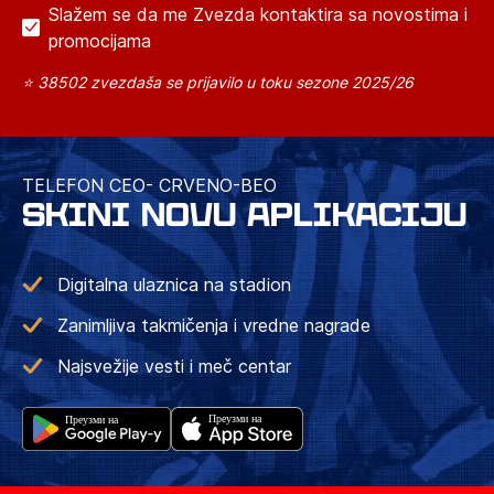
Slažem se da me Zvezda kontaktira sa novostima i
promocijama
⭐ 38502 zvezdaša se prijavilo u toku sezone 2025/26
TELEFON CEO- CRVENO-BEO
SKINI NOVU APLIKACIJU
Digitalna ulaznica na stadion
Zanimljiva takmičenja i vredne nagrade
Najsvežije vesti i meč centar