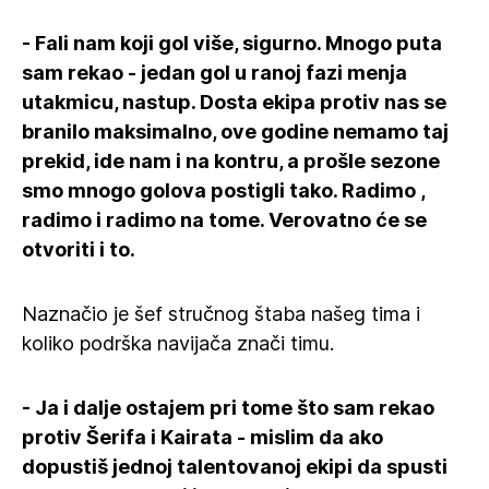
- Fali nam koji gol više, sigurno. Mnogo puta
sam rekao - jedan gol u ranoj fazi menja
utakmicu, nastup. Dosta ekipa protiv nas se
branilo maksimalno, ove godine nemamo taj
prekid, ide nam i na kontru, a prošle sezone
smo mnogo golova postigli tako. Radimo ,
radimo i radimo na tome. Verovatno će se
otvoriti i to.
Naznačio je šef stručnog štaba našeg tima i
koliko podrška navijača znači timu.
- Ja i dalje ostajem pri tome što sam rekao
protiv Šerifa i Kairata - mislim da ako
dopustiš jednoj talentovanoj ekipi da spusti