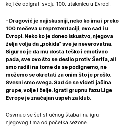
koji će odigrati svoju 100. utakmicu u Evropi.
- Dragović je najiskusniji, neko ko ima i preko
100 mečeva u reprezentaciji, evo sad i u
Evropi. Neko ko je doneo iskustvo, njegova
želja volja da „pokida“ sve je neverovatna.
Sigurno je da mu dosta teško i emotivno
pada, sve ovo što se desilo protiv Šerifa, ali
smo radili na tome da se podignemo, ne
možemo se okretati za onim što je prošlo.
Svesni smo svega. Sad će se videti jačina
grupe, volje i želje. Igrati grupnu fazu Lige
Evrope je značajan uspeh za klub.
Osvrnuo se šef stručnog štaba i na igru
njegovog tima od početka sezone.