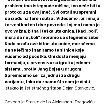
problem, ima istegnuće mišića, i on neće biti u
protokolu za ovaj meč. Svi ostali su spremni
da izađu na teren sutra
.
Videćemo , oni imaju
i crveni karton i dve povrede. I njima i nama je
ovo važna, bitna i teška utakmica. I kad „boli“,
mora da ne „boli“, moramo da stegnemo zube.
Kada prođu ove bitne utakmice, moraćemo
da se lečimo i saniramo te sitnice koje
vučemo od početka. Oni dosta menjaju
formaciju, u prvenstvu su igrali u jednom
sistemu, protiv Jang Bojsa u drugom.
Spremićemo se i za jednu i za drugu
varijantu, tako da znamo šta nam je činiti –
istakao je šef stručnog štaba Dejan Stanković.
Govorio je Stanković i o Aleksandru Dragoviću