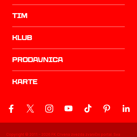
TIM
Klub
prodavnica
Karte
Copyright © 2011 -
2026
FK Crvena zvezda zvanični portal. Sva