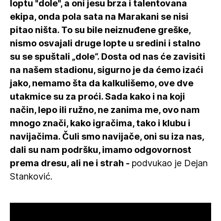
loptu "dole", a oni jesu brza i talentovana
ekipa, onda pola sata na Marakani se nisi
pitao ništa. To su bile neiznuđene greške,
nismo osvajali druge lopte u sredini i stalno
su se spuštali „dole“. Dosta od nas će zavisiti
na našem stadionu, sigurno je da ćemo izaći
jako, nemamo šta da kalkulišemo, ove dve
utakmice su za proći. Sada kako i na koji
način, lepo ili ružno, ne zanima me, ovo nam
mnogo znači, kako igračima, tako i klubu i
navijačima. Čuli smo navijače, oni su iza nas,
dali su nam podršku, imamo odgovornost
prema dresu, ali ne i strah -
podvukao je Dejan
Stanković.