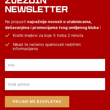
ZVEZDIN
NEWSLETTER
Ne propusti
najvažnije novosti o utakmicama,
dešavanjima i promocijama tvog omiljenog kluba
!
Kratki imejlovi za koje ti treba 2 minuta
Nikad te nećemo spamovati nebitnim
informacijama
Email
Email