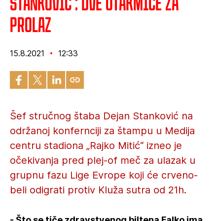
Stanković : Dve utakmice za
prolaz
15.8.2021
12:33
Šef stručnog štaba Dejan Stanković na
održanoj konfernciji za štampu u Medija
centru stadiona „Rajko Mitić“ izneo je
očekivanja pred plej-of meč za ulazak u
grupnu fazu Lige Evrope koji će crveno-
beli odigrati protiv Kluža sutra od 21h.
- Što se tiče zdravstvenog biltena Falko ima