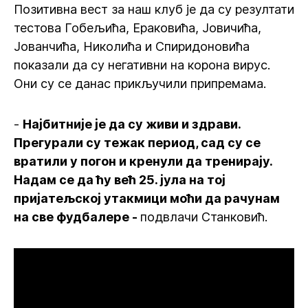
Позитивна вест за наш клуб је да су резултати
тестова Гобељића, Ераковића, Јовичића,
Јованчића, Николића и Спиридоновића
показали да су негативни на корона вирус.
Они су се данас прикључили припремама.
-
Најбитније је да су живи и здрави.
Прегурали су тежак период, сад су се
вратили у погон и кренули да тренирају.
Надам се да ћу већ 25. јула на тој
пријатељској утакмици моћи да рачунам
на све фудбалере -
подвлачи Станковић.