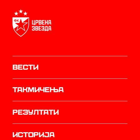
Вести
Такмичења
резултати
историја