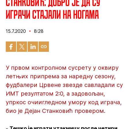
Станковић: Добро је да су
играчи стајали на ногама
15.7.2020
8:28
У првом контролном сусрету у оквиру
летњих припрема за наредну сезону,
фудбалери Црвене звезде савладали су
ИМТ резултатом 2:0, а задовољан,
упркос очиигледном умору код играча,
био је Дејан Станковић провером.
-
Тешко је играти утакмицу после четири