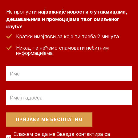
Не пропусти
најважније новости о утакмицама,
дешавањима и промоцијама твог омиљеног
клуба
!
Кратки имејлови за које ти треба 2 минута
Никад те нећемо спамовати небитним
информацијама
Email
Email
Слажем се да ме Звезда контактира са