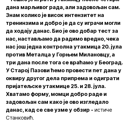
дана марљивог рада, али задовољан сам.
Знам колико је висок интензитет на
тренинзима и добро је да су играчи могли
да ходају данас. Био је ово добар тест за
нас, настављамо да радимо вредно, чека
нас још једна контролна утакмица 20. јула
против Металца у Горњем Милановцу, а
три дана после тога се враћамо у Београд.
У Старој Пазови ћемо провести пет дана у
оквиру другог дела припрема и одиграти
пријатељске утакмице 25. и 28. јула.
Хватамо форму, момци добро раде и
задовољан сам како је ово изгледало
данас, кад се све узме у обзир -
истиче
Станковић.