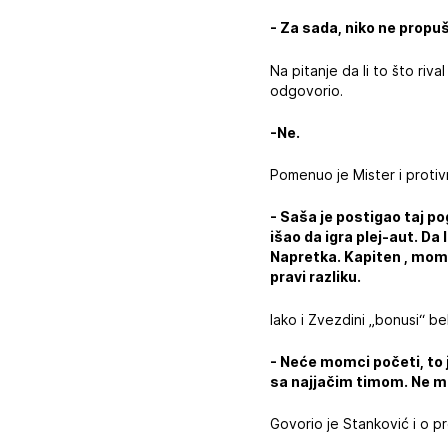
- Za sada, niko ne propu
Na pitanje da li to što riv
odgovorio.
-Ne.
Pomenuo je Mister i protiv
- Saša je postigao taj po
išao da igra plej-aut. Da 
Napretka. Kapiten , momak
pravi razliku.
Iako i Zvezdini „bonusi“ be
- Neće momci početi, to 
sa najjačim timom. Ne mog
Govorio je Stanković i o pr