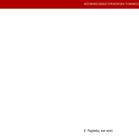
SEZONSKE 2026/27
STADIONSKA TURA
MUZ
VESTI
TAKMIČENJA
REZULTATI
Pogledaj sve vesti