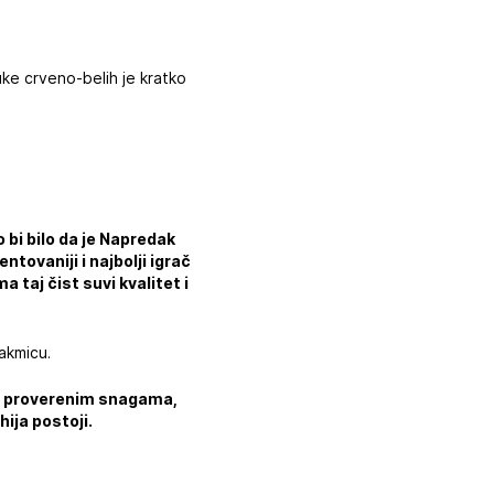
uke crveno-belih je kratko
 bi bilo da je Napredak
entovaniji i najbolji igrač
 taj čist suvi kvalitet i
takmicu.
 sa proverenim snagama,
hija postoji.