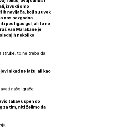
vaj fokus, ovaj odnos i
li, izvukli smo
ših navijača, koji su uvek
eka nas nezgodno
ti postigao gol, ali to ne
graš van Marakane je
slednjih nekoliko
a struke, to ne treba da
evi nikad ne lažu, ali kao
pavati naše igrače.
ravio takav uspeh do
 za tim, niti želimo da
nju.