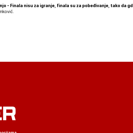
jo - Finala nisu za igranje, finala su za pobeđivanje, tako da 
anković.
ER
omocijama