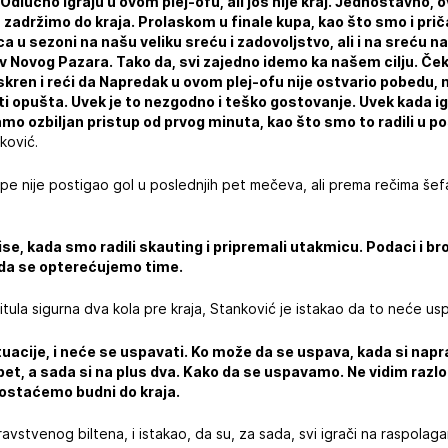
 Odlučno igraju u ovom plej-ofu, ali još nije kraj. Jednostavno, o
adržimo do kraja. Prolaskom u finale kupa, kao što smo i priča
u sezoni na našu veliku sreću i zadovoljstvo, ali i na sreću na
otiv Novog Pazara. Tako da, svi zajedno idemo ka našem cilju. Č
kren i reći da Napredak u ovom plej-ofu nije ostvario pobedu, ni
ti opušta. Uvek je to nezgodno i teško gostovanje. Uvek kada i
o ozbiljan pristup od prvog minuta, kao što smo to radili u po
ković.
kipe nije postigao gol u poslednjih pet mečeva, ali prema rečima šef
se, kada smo radili skauting i pripremali utakmicu. Podaci i broj
 da se opterećujemo time.
itula sigurna dva kola pre kraja, Stanković je istakao da to neće us
ituacije, i neće se uspavati. Ko može da se uspava, kada si nap
pet, a sada si na plus dva. Kako da se uspavamo. Ne vidim razlog
 ostaćemo budni do kraja.
vstvenog biltena, i istakao, da su, za sada, svi igrači na raspolaga