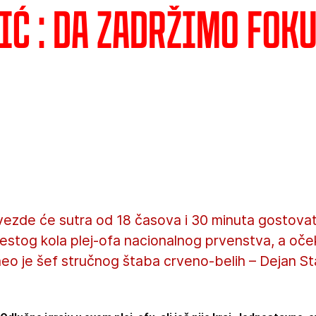
ić : Da zadržimo fok
vezde će sutra od 18 časova i 30 minuta gostovat
estog kola plej-ofa nacionalnog prvenstva, a oče
eo je šef stručnog štaba crveno-belih – Dejan St