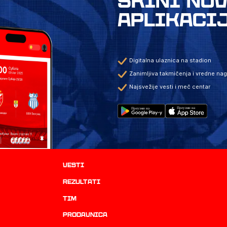
SKINI NO
APLIKACI
Digitalna ulaznica na stadion
Zanimljiva takmičenja i vredne na
Najsvežije vesti i meč centar
Vesti
rezultati
TIM
prodavnica