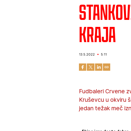
Stankov
kraja
13.5.2022
5:11
Fudbaleri Crvene z
Kruševcu u okviru š
jedan težak meč izn