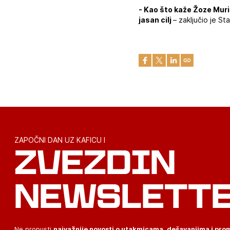
- Kao što kaže Žoze Murin
jasan cilj
– zaključio je St
ZAPOČNI DAN UZ KAFICU I
ZVEZDIN
NEWSLETT
Ne propusti
najvažnije novosti o utakmicama, dešavanjima i pr