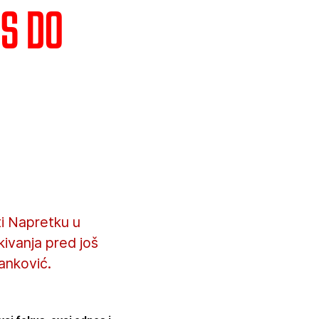
us do
i Napretku u
kivanja pred još
anković.