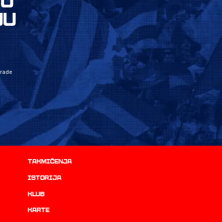
VU
JU
grade
Takmičenja
istorija
Klub
Karte