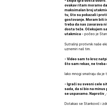
- Ekipa igra dosta dobro.
ovakav ritam moramo da z
maksimalan broj utakmica 
tu, što su pokazali i pr
gostovanje. Moram biti is
treba da nas zavarava ni
dosta teže. Očekujem sam
utakmica
– počeo je Stan
Sutrašnji protivnik naše e
uznemiri naš tim.
- Video sam to kroz natpi
što sam rekao, ne treba
Iako mnogi smatraju da je t
- Igrači su svesni cele s
sada, da si bio na minus 
se uspavamo. Naprotiv ,
Dotakao se Stanković i zdra