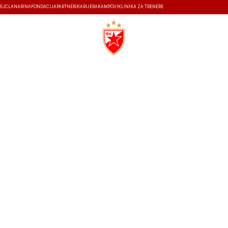
EJ
ČLANARINA
FONDACIJA
PARTNERI
KARIJERA
KAMPOVI
KLINIKA ZA TRENERE
ISTORIJA