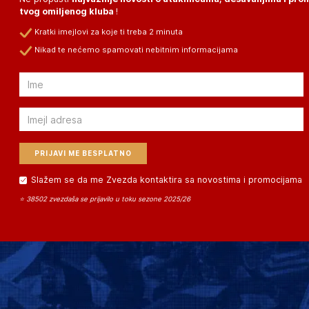
tvog omiljenog kluba
!
Kratki imejlovi za koje ti treba 2 minuta
Nikad te nećemo spamovati nebitnim informacijama
Email
Email
Slažem se da me Zvezda kontaktira sa novostima i promocijama
⭐ 38502 zvezdaša se prijavilo u toku sezone 2025/26