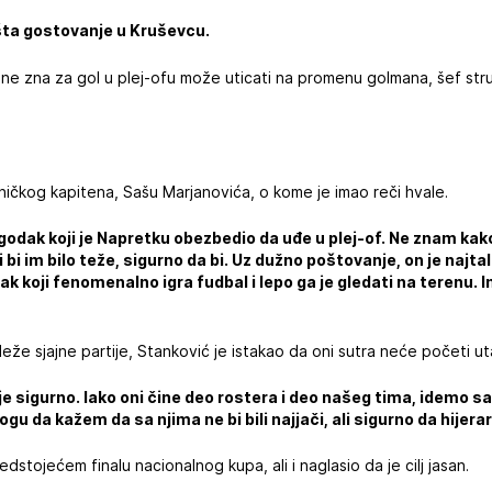
šta gostovanje u Kruševcu.
al ne zna za gol u plej-ofu može uticati na promenu golmana, šef str
ničkog kapitena, Sašu Marjanovića, o kome je imao reči hvale.
godak koji je Napretku obezbedio da uđe u plej-of. Ne znam kako
li bi im bilo teže, sigurno da bi. Uz dužno poštovanje, on je najtal
 koji fenomenalno igra fudbal i lepo ga je gledati na terenu. Ima
leže sjajne partije, Stanković je istakao da oni sutra neće početi u
je sigurno. Iako oni čine deo rostera i deo našeg tima, idemo
u da kažem da sa njima ne bi bili najjači, ali sigurno da hijerar
edstojećem finalu nacionalnog kupa, ali i naglasio da je cilj jasan.