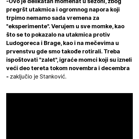
-Ovo je delikatan momenat u sezoni, zbog
pregršt utakmica i ogromnog napora koji
trpimo nemamo sada vremena za
"eksperimente". Verujem u sve momke, kao
što se to pokazalo na utakmica protiv
Ludogoreca i Brage, kao i na mečevima u
prvenstvu gde smo takođe rotirali. Treba
ispoštovati "zalet", igraće momci koji su izneli
veći deo tereta tokom novembra i decembra
-
zaključio je Stanković.