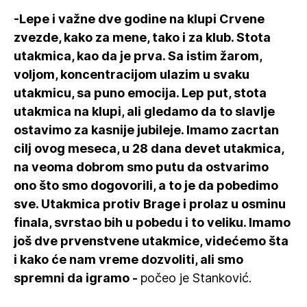
-Lepe i važne dve godine na klupi Crvene
zvezde, kako za mene, tako i za klub. Stota
utakmica, kao da je prva. Sa istim žarom,
voljom, koncentracijom ulazim u svaku
utakmicu, sa puno emocija. Lep put, stota
utakmica na klupi, ali gledamo da to slavlje
ostavimo za kasnije jubileje. Imamo zacrtan
cilj ovog meseca, u 28 dana devet utakmica,
na veoma dobrom smo putu da ostvarimo
ono što smo dogovorili, a to je da pobedimo
sve. Utakmica protiv Brage i prolaz u osminu
finala, svrstao bih u pobedu i to veliku. Imamo
još dve prvenstvene utakmice, videćemo šta
i kako će nam vreme dozvoliti, ali smo
spremni da igramo -
počeo je Stanković.