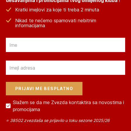
dešavanjima i promocijama tvog omiljenog kluba
!
Kratki imejlovi za koje ti treba 2 minuta
Nikad te nećemo spamovati nebitnim
informacijama
Email
Email
Slažem se da me Zvezda kontaktira sa novostima i
promocijama
⭐ 38502 zvezdaša se prijavilo u toku sezone 2025/26