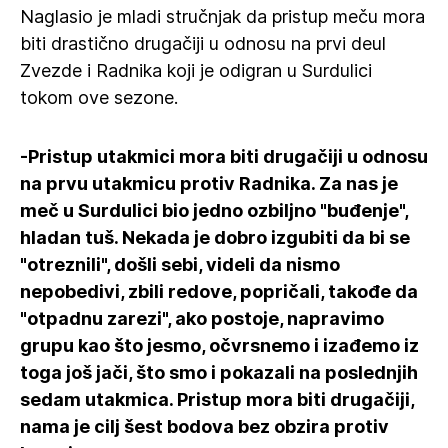
Naglasio je mladi stručnjak da pristup meču mora
biti drastično drugačiji u odnosu na prvi deul
Zvezde i Radnika koji je odigran u Surdulici
tokom ove sezone.
-Pristup utakmici mora biti drugačiji u odnosu
na prvu utakmicu protiv Radnika. Za nas je
meč u Surdulici bio jedno ozbiljno "buđenje",
hladan tuš. Nekada je dobro izgubiti da bi se
"otreznili", došli sebi, videli da nismo
nepobedivi, zbili redove, popričali, takođe da
"otpadnu zarezi", ako postoje, napravimo
grupu kao što jesmo, očvrsnemo i izađemo iz
toga još jači, što smo i pokazali na poslednjih
sedam utakmica. Pristup mora biti drugačiji,
nama je cilj šest bodova bez obzira protiv