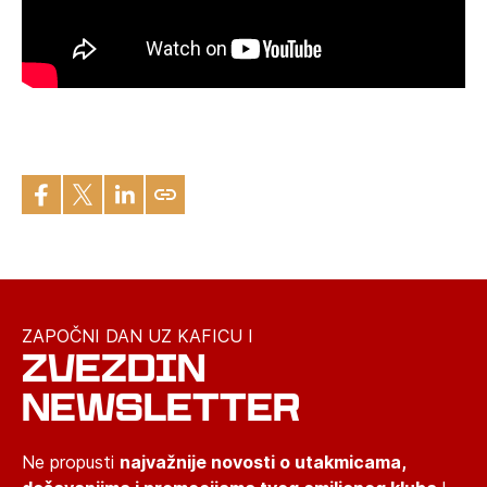
ZAPOČNI DAN UZ KAFICU I
ZVEZDIN
NEWSLETTER
Ne propusti
najvažnije novosti o utakmicama,