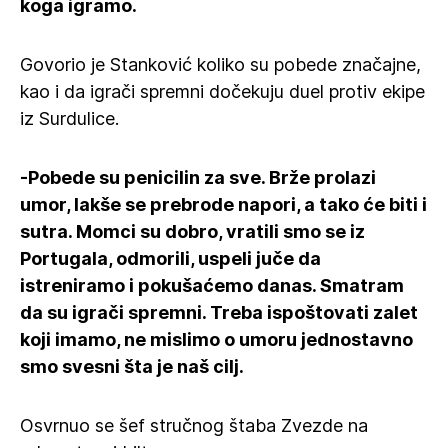
koga igramo.
Govorio je Stanković koliko su pobede značajne,
kao i da igrači spremni dočekuju duel protiv ekipe
iz Surdulice.
-Pobede su penicilin za sve. Brže prolazi
umor, lakše se prebrode napori, a tako će biti i
sutra. Momci su dobro, vratili smo se iz
Portugala, odmorili, uspeli juče da
istreniramo i pokušaćemo danas. Smatram
da su igrači spremni. Treba ispoštovati zalet
koji imamo, ne mislimo o umoru jednostavno
smo svesni šta je naš cilj.
Osvrnuo se šef stručnog štaba Zvezde na