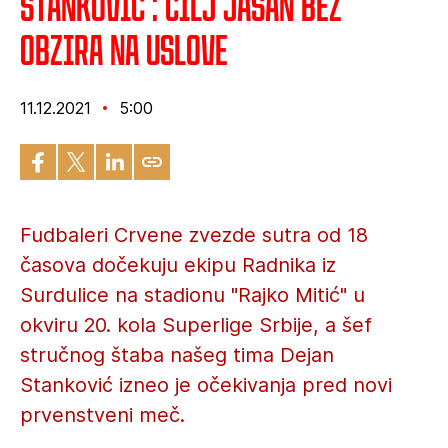
Stanković : Cilj jasan bez
obzira na uslove
11.12.2021
5:00
Fudbaleri Crvene zvezde sutra od 18
časova dočekuju ekipu Radnika iz
Surdulice na stadionu "Rajko Mitić" u
okviru 20. kola Superlige Srbije, a šef
stručnog štaba našeg tima Dejan
Stanković izneo je očekivanja pred novi
prvenstveni meč.