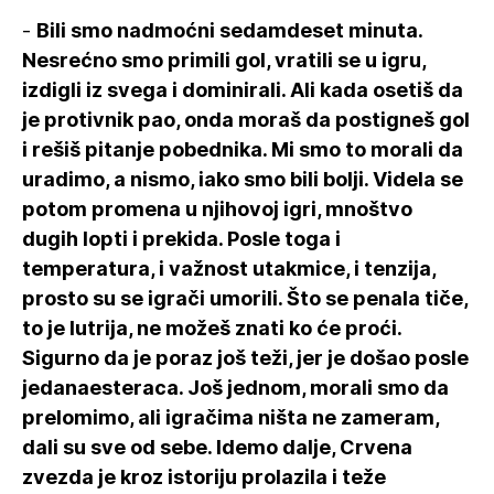
-
Bili smo nadmoćni sedamdeset minuta.
Nesrećno smo primili gol, vratili se u igru,
izdigli iz svega i dominirali. Ali kada osetiš da
je protivnik pao, onda moraš da postigneš gol
i rešiš pitanje pobednika. Mi smo to morali da
uradimo, a nismo, iako smo bili bolji. Videla se
potom promena u njihovoj igri, mnoštvo
dugih lopti i prekida. Posle toga i
temperatura, i važnost utakmice, i tenzija,
prosto su se igrači umorili. Što se penala tiče,
to je lutrija, ne možeš znati ko će proći.
Sigurno da je poraz još teži, jer je došao posle
jedanaesteraca. Još jednom, morali smo da
prelomimo, ali igračima ništa ne zameram,
dali su sve od sebe. Idemo dalje, Crvena
zvezda je kroz istoriju prolazila i teže