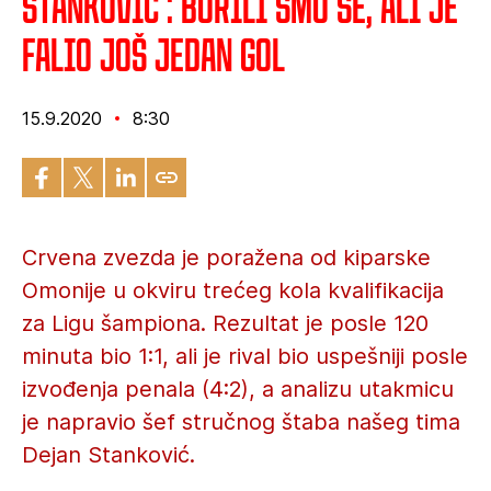
Stanković : Borili smo se, ali je
falio još jedan gol
15.9.2020
8:30
Crvena zvezda je poražena od kiparske
Omonije u okviru trećeg kola kvalifikacija
za Ligu šampiona. Rezultat je posle 120
minuta bio 1:1, ali je rival bio uspešniji posle
izvođenja penala (4:2), a analizu utakmicu
je napravio šef stručnog štaba našeg tima
Dejan Stanković.