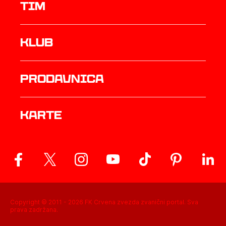
TIM
Klub
prodavnica
Karte
Copyright © 2011 -
2026
FK Crvena zvezda zvanični portal. Sva
prava zadržana.