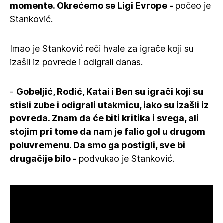
momente. Okrećemo se Ligi Evrope -
počeo je
Stanković.
Imao je Stanković reči hvale za igrače koji su
izašli iz povrede i odigrali danas.
-
Gobeljić, Rodić, Katai i Ben su igrači koji su
stisli zube i odigrali utakmicu, iako su izašli iz
povreda. Znam da će biti kritika i svega, ali
stojim pri tome da nam je falio gol u drugom
poluvremenu. Da smo ga postigli, sve bi
drugačije bilo -
podvukao je Stanković.