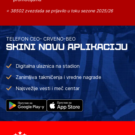
⭐ 38502 zvezdaša se prijavilo u toku sezone 2025/26
TELEFON CEO- CRVENO-BEO
SKINI NOVU APLIKACIJU
Digitalna ulaznica na stadion
Zanimljiva takmičenja i vredne nagrade
Najsvežije vesti i meč centar