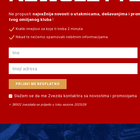
Ne propusti
najvažnije novosti o utakmicama, dešavanjima i pr
tvog omiljenog kluba
!
Kratki imejlovi za koje ti treba 2 minuta
Nikad te nećemo spamovati nebitnim informacijama
Email
Email
Slažem se da me Zvezda kontaktira sa novostima i promocijama
⭐ 38502 zvezdaša se prijavilo u toku sezone 2025/26