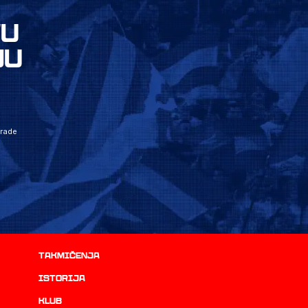
VU
JU
grade
Takmičenja
istorija
Klub