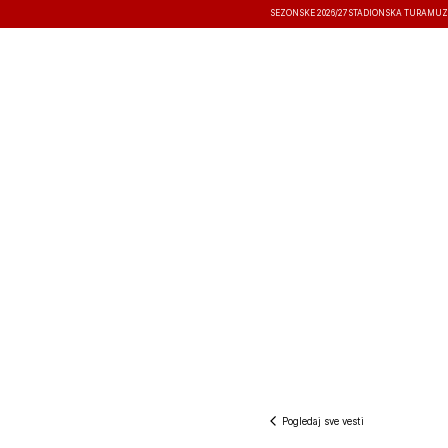
SEZONSKE 2026/27
STADIONSKA TURA
MUZ
VESTI
TAKMIČENJA
REZULTATI
Pogledaj sve vesti