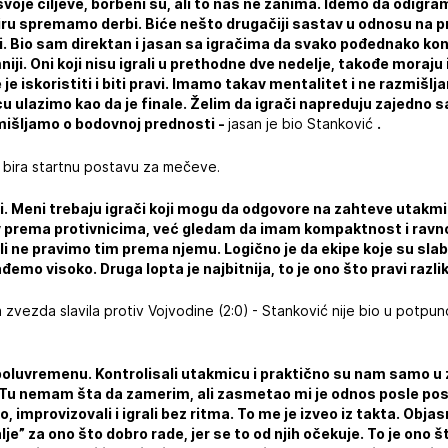
svoje ciljeve, borbeni su, ali to nas ne zanima. Idemo da odigr
iru spremamo derbi. Biće nešto drugačiji sastav u odnosu na p
. Bio sam direktan i jasan sa igračima da svako pođednako kon
iji. Oni koji nisu igrali u prethodne dve nedelje, takođe moraju 
je iskoristiti i biti pravi. Imamo takav mentalitet i ne razmišl
u ulazimo kao da je finale. Želim da igrači napreduju zajedno 
mišljamo o bodovnoj prednosti -
jasan je bio Stanković
.
o bira startnu postavu za mečeve.
i. Meni trebaju igrači koji mogu da odgovore na zahteve utakmic
 prema protivnicima, već gledam da imam kompaktnost i ravno
li ne pravimo tim prema njemu. Logično je da ekipe koje su slab
zađemo visoko. Druga lopta je najbitnija, to je ono što pravi raz
zvezda slavila protiv Vojvodine (2:0) - Stanković nije bio u potpu
 poluvremenu. Kontrolisali utakmicu i praktično su nam samo 
i. Tu nemam šta da zamerim, ali zasmetao mi je odnos posle po
o, improvizovali i igrali bez ritma. To me je izveo iz takta. Obj
je” za ono što dobro rade, jer se to od njih očekuje. To je on