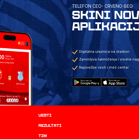
TELEFON CEO- CRVENO-BEO
SKINI NO
APLIKACI
Digitalna ulaznica na stadion
Zanimljiva takmičenja i vredne na
Najsvežije vesti i meč centar
Vesti
rezultati
TIM