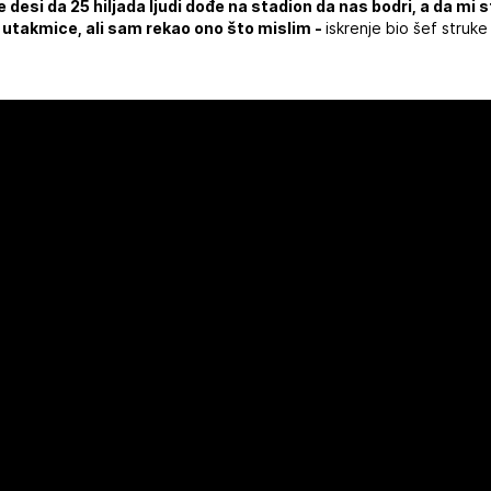
e desi da 25 hiljada ljudi dođe na stadion da nas bodri, a da m
 utakmice, ali sam rekao ono što mislim -
iskrenje bio šef struke