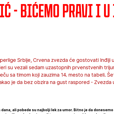
ć - Bićemo pravi i u
uperlige Srbije, Crvena zvezda će gostovati Inđiji 
eri su vezali sedam uzastopnih prvenstvenih trij
meču sa timom koji zauzima 14. mesto na tabeli. Š
akao je da bez obzira na gust raspored - Zvezda u
ana, ali pobede su najbolji lek za umor. Bitno je da donesemo tr