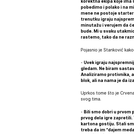
korektna ekipa koje ima 
pobedimo i polako i na m
mene ne postoje starteri
trenutku igraju najspremn
minutažu i verujem da će 
bude. Mi u svaku utakmic
rastemo, tako da ne raz
Pojasnio je Stanković kak
-
Uvek igraju najspremnij
gledam. Ne biram sastav
Analiziramo protivnika, a
blok, ali na nama je da i
Uprkos tome što je Crvena 
svog tima.
-
Bili smo dobri u prvom
prvog dela igre zapretil
kartona gostiju. Stali sm
treba da im “dajem medal