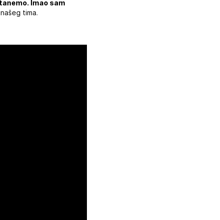
i stanemo. Imao sam
 našeg tima.