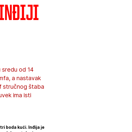
 Inđiji
u sredu od 14
umfa, a nastavak
ef stručnog štaba
vek ima isti
i boda kući. Inđija je