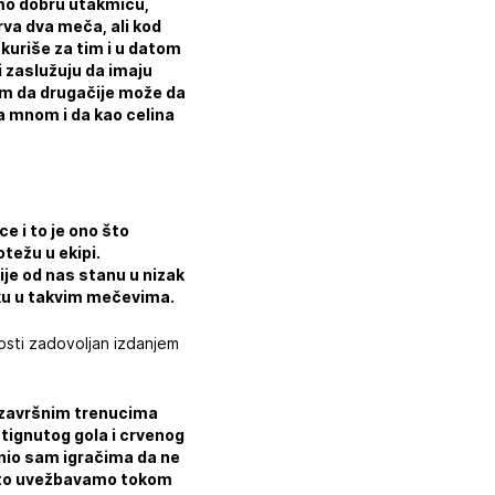
amo dobru utakmicu,
rva dva meča, ali kod
kuriše za tim i u datom
i zaslužuju da imaju
jam da drugačije može da
sa mnom i da kao celina
e i to je ono što
težu u ekipi.
ije od nas stanu u nizak
liku u takvim mečevima.
nosti zadovoljan izdanjem
u završnim trenucima
stignutog gola i crvenog
asnio sam igračima da ne
o što uvežbavamo tokom