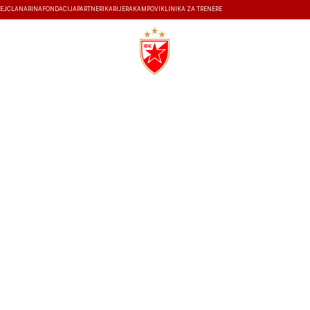
EJ
ČLANARINA
FONDACIJA
PARTNERI
KARIJERA
KAMPOVI
KLINIKA ZA TRENERE
ISTORIJA