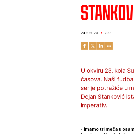
Stankovi
24.2.2020
2:33
U okviru 23. kola S
časova. Naši fudbal
serije potražiće u 
Dejan Stanković ist
imperativ.
-
Imamo tri meča u osam d