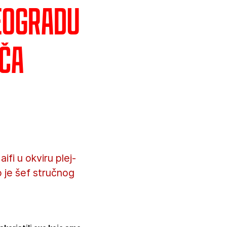
Beogradu
ača
fi u okviru plej-
o je šef stručnog