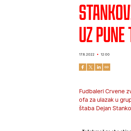
Stankov
uz pune
17.8.2022
12:00
Fudbaleri Crvene zv
ofa za ulazak u gru
štaba Dejan Stanko