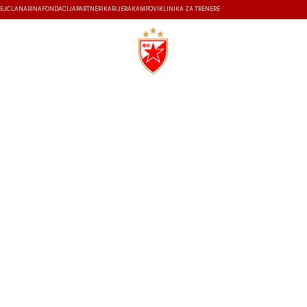
EJ
ČLANARINA
FONDACIJA
PARTNERI
KARIJERA
KAMPOVI
KLINIKA ZA TRENERE
ISTORIJA