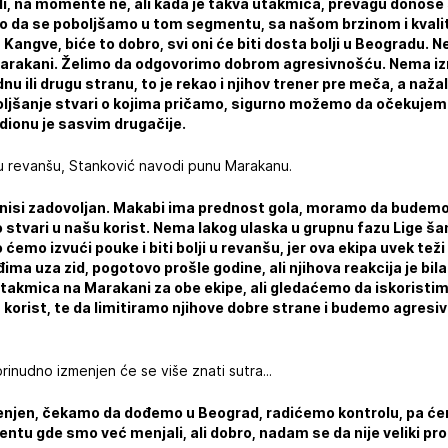
 na momente ne, ali kada je takva utakmica, prevagu donose 
mo da se poboljšamo u tom segmentu, sa našom brzinom i kvalit
, Kangve, biće to dobro, svi oni će biti dosta bolji u Beogradu.
i na Marakani. Želimo da odgovorimo dobrom agresivnošću. Nema i
nu ili drugu stranu, to je rekao i njihov trener pre meča, a naž
boljšanje stvari o kojima pričamo, sigurno možemo da očekujem
ionu je sasvim drugačije.
u revanšu, Stanković navodi punu Marakanu.
 nisi zadovoljan. Makabi ima prednost gola, moramo da budemo
vari u našu korist. Nema lakog ulaska u grupnu fazu Lige šamp
ćemo izvući pouke i biti bolji u revanšu, jer ova ekipa uvek tež
đima uza zid, pogotovo prošle godine, ali njihova reakcija je bi
takmica na Marakani za obe ekipe, ali gledaćemo da iskoristim
korist, te da limitiramo njihove dobre strane i budemo agresivn
prinudno izmenjen će se više znati sutra...
enjen, čekamo da dođemo u Beograd, radićemo kontrolu, pa ćemo
ntu gde smo već menjali, ali dobro, nadam se da nije veliki pro