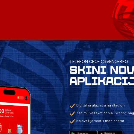
TELEFON CEO- CRVENO-BEO
SKINI NO
APLIKACI
Digitalna ulaznica na stadion
Zanimljiva takmičenja i vredne na
Najsvežije vesti i meč centar