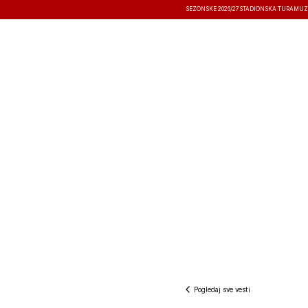
SEZONSKE 2026/27
STADIONSKA TURA
MUZ
VESTI
TAKMIČENJA
REZULTATI
Pogledaj sve vesti