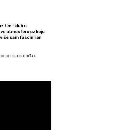
z tim i klub u
rave atmosferu uz koju
i više sam fasciniran
apad i istok dođu u