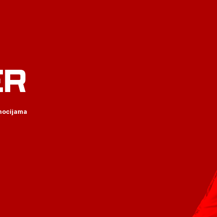
ER
omocijama