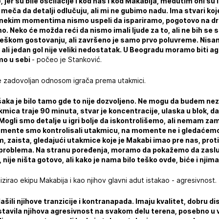
 jer su bile oscilacije i kod nas i kod Makabija, međutim oni su 
 meča da detalji odlučuju, ali mi ne gubimo nadu. Ima stvari koj
u nekim momentima nismo uspeli da ispariramo, pogotovo na d
o. Neko će možda reći da nismo imali ljude za to, ali ne bih se s
eškom gostovanju, ali završeno je samo prvo poluvreme. Nisam ,
 ali jedan gol nije veliki nedostatak. U Beogradu moramo biti agr
amo u sebi
- počeo je Stanković.
r je zadovoljan odnosom igrača prema utakmici.
šaka je bilo tamo gde to nije dozvoljeno. Ne mogu da budem n
akmica traje 90 minuta, stvar je koncentracije, ulaska u blok, d
Mogli smo detalje u igri bolje da iskontrolišemo, ali nemam zame
mente smo kontrolisali utakmicu, na momente ne i gledaćemo
 zaista, gledajući utakmice koje je Makabi imao pre nas, prot
e problema. Na stranu poređenja, moramo da pokažemo da zasl
ije ništa gotovo, ali kako je nama bilo teško ovde, biće i njim
lizirao ekipu Makabija i kao njihov glavni adut istakao - agresivnost.
šili njihove tranzicije i kontranapada. Imaju kvalitet, dobru dist
stavila njihova agresivnost na svakom delu terena, posebno u