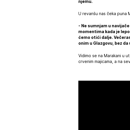
njemu.
U revanšu nas čeka puna 
- Ne sumnjam u navijače C
momentima kada je lepo i
ćemo otići dalje. Večeras
onim u Glazgovu, bez da
Vidimo se na Marakani u ut
crvenim majicama, a na sev