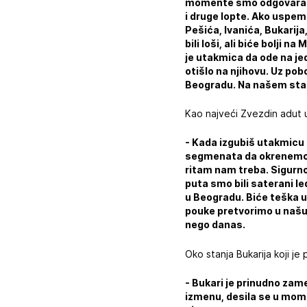
momente smo odgovarali,
i druge lopte. Ako uspe
Pešića, Ivanića, Bukarija
bili loši, ali biće bolj
je utakmica da ode na jed
otišlo na njihovu. Uz po
Beogradu. Na našem stad
Kao najveći Zvezdin adut 
- Kada izgubiš utakmicu
segmenata da okrenemo st
ritam nam treba. Sigurno 
puta smo bili saterani le
u Beogradu. Biće teška u
pouke pretvorimo u našu 
nego danas.
Oko stanja Bukarija koji je 
- Bukari je prinudno zam
izmenu, desila se u mome