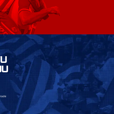
VU
JU
grade