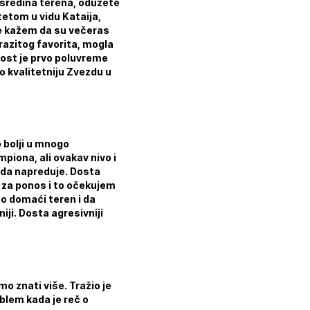
sredina terena, oduzete
etom u vidu Kataija,
 Ne kažem da su večeras
zrazitog favorita, mogla
alost je prvo poluvreme
o kvalitetniju Zvezdu u
 bolji u mnogo
iona, ali ovakav nivo i
i da napreduje. Dosta
la za ponos i to očekujem
o domaći teren i da
iji. Dosta agresivniji
 znati više. Tražio je
blem kada je reč o