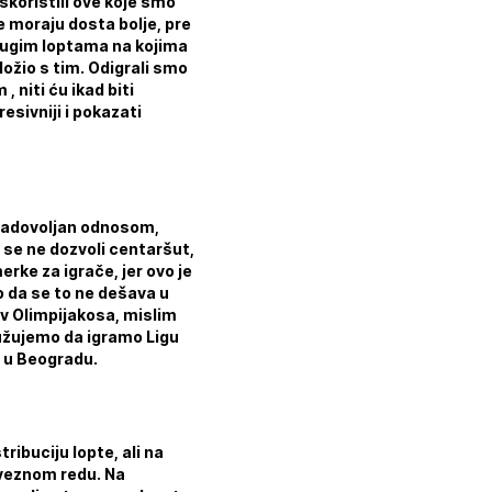
iskoristili ove koje smo
e moraju dosta bolje, pre
rugim loptama na kojima
ložio s tim. Odigrali smo
 niti ću ikad biti
esivniji i pokazati
ezadovoljan odnosom,
a se ne dozvoli centaršut,
rke za igrače, jer ovo je
 da se to ne dešava u
iv Olimpijakosa, mislim
užujemo da igramo Ligu
a u Beogradu.
ribuciju lopte, ali na
 veznom redu. Na