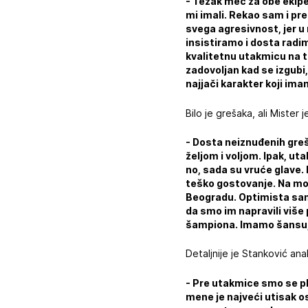
- Težak meč za obe ekipe,
mi imali. Rekao sam i pre
svega agresivnost, jer 
insistiramo i dosta radim
kvalitetnu utakmicu na t
zadovoljan kad se izgubi,
najjači karakter koji im
Bilo je grešaka, ali Miste
- Dosta neiznuđenih gre
željom i voljom. Ipak, ut
no, sada su vruće glave. 
teško gostovanje. Na mo
Beogradu. Optimista sam,
da smo im napravili viš
šampiona. Imamo šansu, n
Detaljnije je Stanković ana
- Pre utakmice smo se pla
mene je najveći utisak o