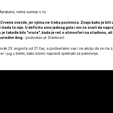
Marakana, nema sumnje u to.
rvene zvezde, jer njima ne treba pozivnica. Znaju kako je biti u
 kada to nije. U deficitu smo jednog gola i oni će znati da nap
 je takođe bilo "vruće", kada je reč o atmosferi na stadionu, al
 uvredim ikog
- podvukao je Stanković.
orak 23. avgusta od 21 čas, a podsećamo vas i na akciju da svi na z
er i jug u belim, kako bismo napravili spektakl za pamćenje.