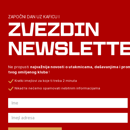
ZAPOČNI DAN UZ KAFICU I
ZVEZDIN
NEWSLETT
Ne propusti
najvažnije novosti o utakmicama, dešavanjima i pr
tvog omiljenog kluba
!
Kratki imejlovi za koje ti treba 2 minuta
Nikad te nećemo spamovati nebitnim informacijama
Email
Email