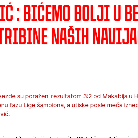
ić : Bićemo bolji u 
 tribine naših navij
ezde su poraženi rezultatom 3:2 od Makabija u Hai
pnu fazu Lige šampiona, a utiske posle meča izne
vić.