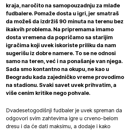
kraja, naročito na samopouzadnju za mlađe
fudbalere. Pomaže dosta u igri, jer smatraš
da možeš da izdržiš 90 minuta na terenu bez
ikakvih problema. Na pripremama imamo
dosta vremena da popričamo sa starijim
igračima koji uvek iskoriste priliku da nam
sugerišu iz dobre namere. To se ne odnosi
samo na teren, već i na ponašanje van njega.
Sada smo kontantno na okupu, ne kao u
Beogradu kada zajedničko vreme provodimo
na stadionu. Svaki savet uvek prihvatim, a
više cenim kritike nego pohvale.
Dvadesetogodišnji fudbaler je uvek spreman da
odgovori svim zahtevima igre u crveno-belom
dresu i da će dati maksimu, a dodaje i kako