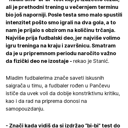
ali je prethodni trening u večernjem terminu
bio još naporniji. Posle testa smo malo spustili
intenzitet pošto smo igrali na dva gola, a to
nam je prijalo s obzirom na količinu trčanja.
Najviše prija fudbalski deo, jer najviše volimo
igru treninga na kraju i završnicu. Smatram
da je u pripremnom periodu naročito važno
da fizički deo ne izostaje -
rekao je Stanić.
Mladim fudbalerima znače saveti iskusnih
saigrača u timu, a fudbaler rođen u Pančevu
ističe da uvek voli da dobije konstriktivnu kritiku,
kao i da rad na priprema donosi na
samopouzdanju.
- Znači kada vidiš da si izdržao “bi-bi” test do