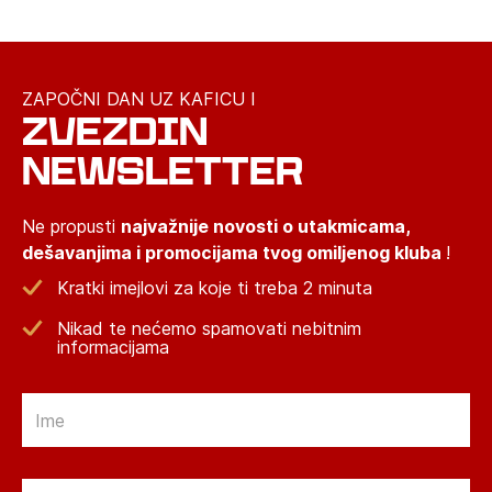
ZAPOČNI DAN UZ KAFICU I
ZVEZDIN
NEWSLETTER
Ne propusti
najvažnije novosti o utakmicama,
dešavanjima i promocijama tvog omiljenog kluba
!
Kratki imejlovi za koje ti treba 2 minuta
Nikad te nećemo spamovati nebitnim
informacijama
Email
Email