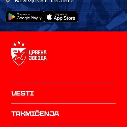
Najsvežije vesti i meč centar
Vesti
Takmičenja