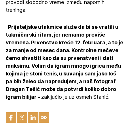
provodi slobodno vreme između napornih
treninga.
-Prijateljske utakmice služe da bi se vratili u
takmičarski ritam, jer nemamo previše
vremena. Prvenstvo kreće 12. februara, a to je
za manje od mesec dana. Kontrolne mečeve
ćemo shvatiti kao da su prvenstveni i dati
maksimu. Volim da igram mnogo igrica među
kojima je stoni tenis, u kuvanju sam jako loš
pa bih želeo da napredujem, a naš fotograf
Dragan Tešić može da potvrdi koliko dobro
igram bilijar -
zaključio je uz osmeh Stanić.