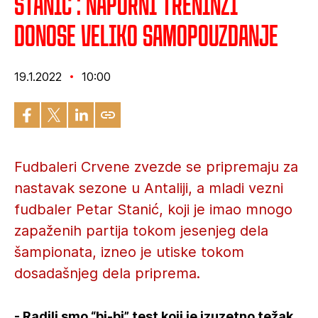
Stanić : Naporni treninzi
donose veliko samopouzdanje
19.1.2022
10:00
Fudbaleri Crvene zvezde se pripremaju za
nastavak sezone u Antaliji, a mladi vezni
fudbaler Petar Stanić, koji je imao mnogo
zapaženih partija tokom jesenjeg dela
šampionata, izneo je utiske tokom
dosadašnjeg dela priprema.
- Radili smo “bi-bi” test koji je izuzetno težak,