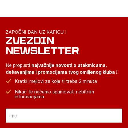
ZAPOČNI DAN UZ KAFICU I
ZVEZDIN
NEWSLETTER
Ne propusti
najvažnije novosti o utakmicama,
dešavanjima i promocijama tvog omiljenog kluba
!
Kratki imejlovi za koje ti treba 2 minuta
Nikad te nećemo spamovati nebitnim
informacijama
Email