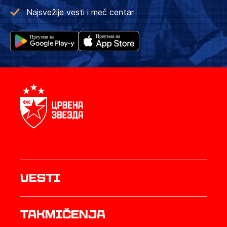
Najsvežije vesti i meč centar
Vesti
Takmičenja