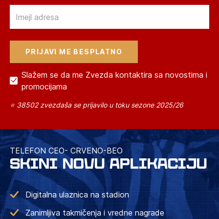
Email
Slažem se da me Zvezda kontaktira sa novostima i
promocijama
⭐ 38502 zvezdaša se prijavilo u toku sezone 2025/26
TELEFON CEO- CRVENO-BEO
SKINI NOVU APLIKACIJU
Digitalna ulaznica na stadion
Zanimljiva takmičenja i vredne nagrade