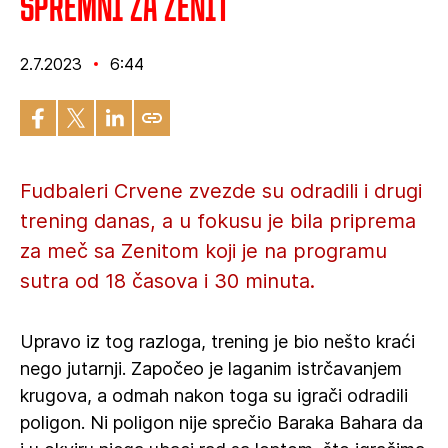
Spremni za Zenit
2.7.2023
6:44
Fudbaleri Crvene zvezde su odradili i drugi
trening danas, a u fokusu je bila priprema
za meč sa Zenitom koji je na programu
sutra od 18 časova i 30 minuta.
Upravo iz tog razloga, trening je bio nešto kraći
nego jutarnji. Započeo je laganim istrčavanjem
krugova, a odmah nakon toga su igrači odradili
poligon. Ni poligon nije sprečio Baraka Bahara da