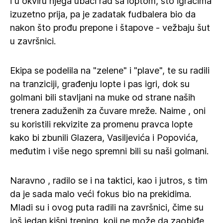
i u okviru njega ubaci rad sa loptom, što igračima
izuzetno prija, pa je zadatak fudbalera bio da
nakon što prođu prepone i štapove - vežbaju šut
u završnici.
Ekipa se podelila na "zelene" i "plave", te su radili
na tranziciji, građenju lopte i pas igri, dok su
golmani bili stavljani na muke od strane naših
trenera zaduženih za čuvare mreže. Naime , oni
su koristili rekvizite za promenu pravca lopte
kako bi zbunili Glazera, Vasiljevića i Popovića,
međutim i više nego spremni bili su naši golmani.
Naravno , radilo se i na taktici, kao i jutros, s tim
da je sada malo veći fokus bio na prekidima.
Mladi su i ovog puta radili na završnici, čime su
još jedan kišni trening, koji ne može da zaobiđe