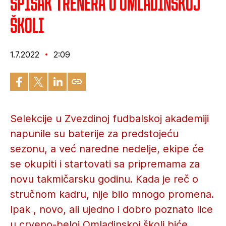
Spisak trenera u Omladinskoj
školi
1.7.2022
2:09
Selekcije u Zvezdinoj fudbalskoj akademiji
napunile su baterije za predstojeću
sezonu, a već naredne nedelje, ekipe će
se okupiti i startovati sa pripremama za
novu takmičarsku godinu. Kada je reč o
stručnom kadru, nije bilo mnogo promena.
Ipak , novo, ali ujedno i dobro poznato lice
u crveno-beloj Omladinskoj školi biće