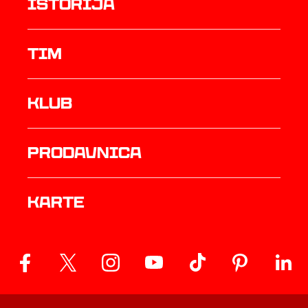
istorija
TIM
Klub
prodavnica
Karte