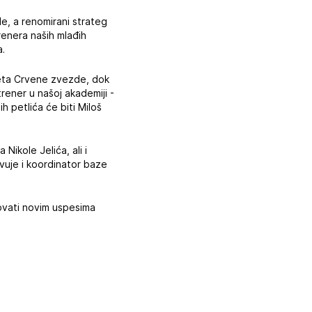
e, a renomirani strateg
renera naših mlađih
a.
adeta Crvene zvezde, dok
rener u našoj akademiji -
 petlića će biti Miloš
Nikole Jelića, ali i
tvuje i koordinator baze
ovati novim uspesima