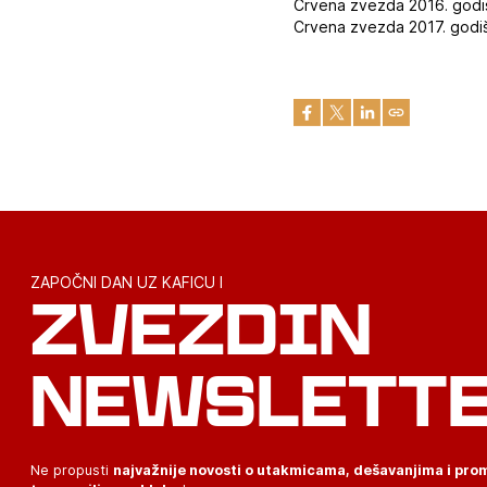
Crvena zvezda 2016. godi
Crvena zvezda 2017. godiš
ZAPOČNI DAN UZ KAFICU I
ZVEZDIN
NEWSLETT
Ne propusti
najvažnije novosti o utakmicama, dešavanjima i pr