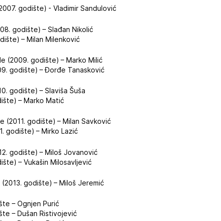
2007. godište) - Vladimir Sandulović
8. godište) – Slađan Nikolić
dište) – Milan Milenković
e (2009. godište) – Marko Milić
009. godište) – Đorđe Tanasković
0. godište) – Slaviša Šuša
dište) – Marko Matić
e (2011. godište) – Milan Savković
1. godište) – Mirko Lazić
12. godište) – Miloš Jovanović
dište) – Vukašin Milosavljević
(2013. godište) – Miloš Jeremić
te – Ognjen Purić
te – Dušan Ristivojević