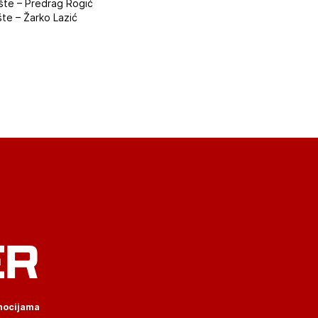
šte – Predrag Rogić
te – Žarko Lazić
ER
omocijama