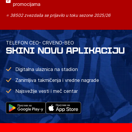
promocijama
⭐ 38502 zvezdaša se prijavilo u toku sezone 2025/26
TELEFON CEO- CRVENO-BEO
SKINI NOVU APLIKACIJU
Digitalna ulaznica na stadion
Zanimljiva takmičenja i vredne nagrade
Najsvežije vesti i meč centar