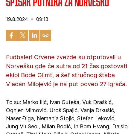
Spisak putnika za Norvešku
19.8.2024
09:13
Fudbaleri Crvene zvezde su otputovali u
Norvešku gde će sutra od 21 čas gostovati
ekipi Bode Glimt, a šef stručnog štaba
Vladan Milojević je na put poveo 27 igrača.
To su: Marko Ilić, Ivan Guteša, Vuk Draškić,
Ognjen Mimović, Uroš Spajić, Vanja Drkušić,
Naser Điga, Nemanja Stojić, Stefan Leković,
Jung Vu Seol, Milan Rodić, In Bom Hvang, Dalsio