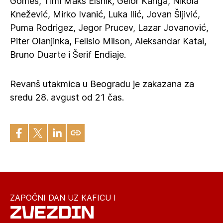
Gomeš, Timi Maks Elšnik, Gelor Kanga, Nikola
Knežević, Mirko Ivanić, Luka Ilić, Jovan Šljivić,
Puma Rodrigez, Jegor Prucev, Lazar Jovanović,
Piter Olanjinka, Felisio Milson, Aleksandar Katai,
Bruno Duarte i Šerif Endiaje.
Revanš utakmica u Beogradu je zakazana za
sredu 28. avgust od 21 čas.
ZAPOČNI DAN UZ KAFICU I
ZVEZDIN