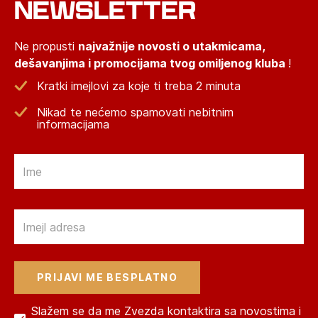
NEWSLETTER
Ne propusti
najvažnije novosti o utakmicama,
dešavanjima i promocijama tvog omiljenog kluba
!
Kratki imejlovi za koje ti treba 2 minuta
Nikad te nećemo spamovati nebitnim
informacijama
Email
Email
Slažem se da me Zvezda kontaktira sa novostima i