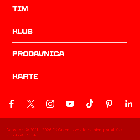
TIM
Klub
prodavnica
Karte
Copyright © 2011 -
2026
FK Crvena zvezda zvanični portal. Sva
prava zadržana.