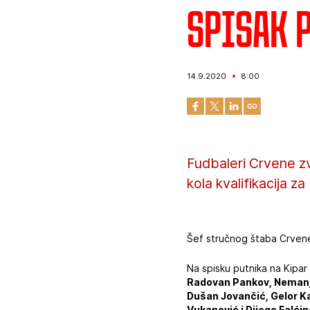
Spisak 
14.9.2020
8:00
Fudbaleri Crvene z
kola kvalifikacija 
Šef stručnog štaba Crven
Na spisku putnika na Kipar
Radovan Pankov, Nemanja 
Dušan Jovančić, Gelor Ka
Vukanović i Dijego Falćine