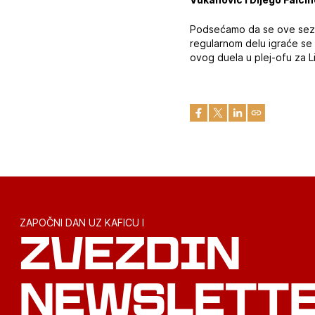
Podsećamo da se ove sezon
regularnom delu igraće se 
ovog duela u plej-ofu za L
ZAPOČNI DAN UZ KAFICU I
ZVEZDIN
NEWSLETT