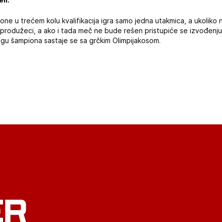
e u trećem kolu kvalifikacija igra samo jedna utakmica, a ukoliko
produžeci, a ako i tada meč ne bude rešen pristupiće se izvođenju 
igu šampiona sastaje se sa grčkim Olimpijakosom.
ER