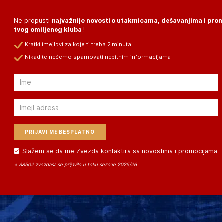
Ne propusti
najvažnije novosti o utakmicama, dešavanjima i pr
tvog omiljenog kluba
!
Kratki imejlovi za koje ti treba 2 minuta
Nikad te nećemo spamovati nebitnim informacijama
Email
Email
Slažem se da me Zvezda kontaktira sa novostima i promocijama
⭐ 38502 zvezdaša se prijavilo u toku sezone 2025/26