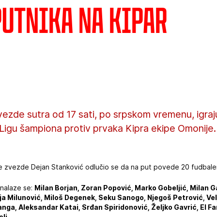
putnika na Kipar
vezde sutra od 17 sati, po srpskom vremenu, igra
za Ligu šampiona protiv prvaka Kipra ekipe Omonije.
e zvezde Dejan Stanković odlučio se da na put povede 20 fudbale
 nalaze se:
Milan Borjan, Zoran Popović, Marko Gobeljić, Milan Ga
Milunović, Miloš Degenek, Seku Sanogo, Njegoš Petrović, Veljk
nga, Aleksandar Katai, Srđan Spiridonović, Željko Gavrić, El F
li.