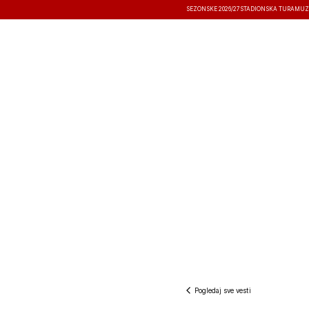
SEZONSKE 2026/27
STADIONSKA TURA
MUZ
VESTI
TAKMIČENJA
REZULTATI
Pogledaj sve vesti