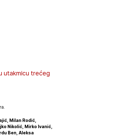
ju utakmicu trećeg
ra.
jić, Milan Rodić,
o Nikolić, Mirko Ivanić,
ardu Ben, Aleksa