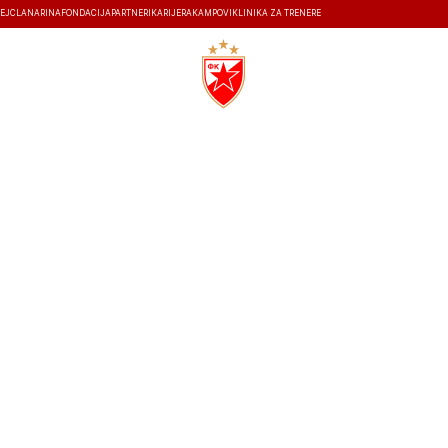
EJ
ČLANARINA
FONDACIJA
PARTNERI
KARIJERA
KAMPOVI
KLINIKA ZA TRENERE
ISTORIJA