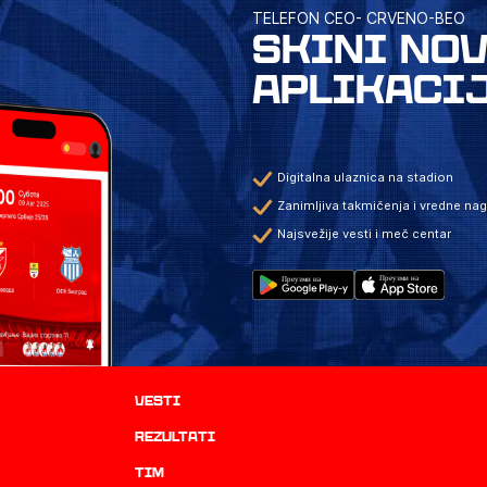
TELEFON CEO- CRVENO-BEO
SKINI NO
APLIKACI
Digitalna ulaznica na stadion
Zanimljiva takmičenja i vredne na
Najsvežije vesti i meč centar
Vesti
rezultati
TIM