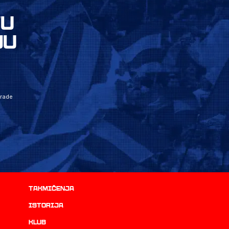
VU
JU
grade
Takmičenja
istorija
Klub