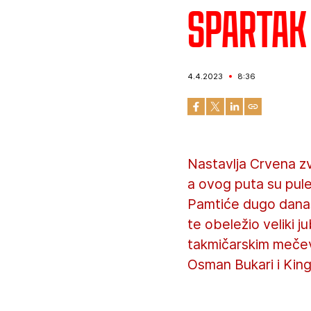
Spartak 
4.4.2023
8:36
Nastavlja Crvena z
a ovog puta su pule
Pamtiće dugo današn
te obeležio veliki j
takmičarskim mečev
Osman Bukari i Kings