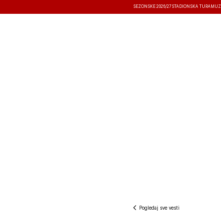
SEZONSKE 2026/27
STADIONSKA TURA
MUZ
VESTI
TAKMIČENJA
REZULTATI
Pogledaj sve vesti