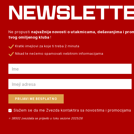
NEWSLETT
Ne propusti
najvažnije novosti o utakmicama, dešavanjima i pr
tvog omiljenog kluba
!
Kratki imejlovi za koje ti treba 2 minuta
Nikad te nećemo spamovati nebitnim informacijama
Email
Email
Slažem se da me Zvezda kontaktira sa novostima i promocijama
⭐ 38502 zvezdaša se prijavilo u toku sezone 2025/26