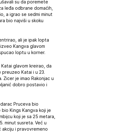
okušavali su da poremete
iza leđa odbrane domaćih,
io, a igrao se sedmi minut
ra bio najviši u skoku
rirao, ali je ipak lopta
je izveo Kangva glavom
spucao loptu u korner.
 Katai glavom kreirao, da
 preuzeo Katai i u 23.
. Zicer je imao Rakonjac u
ljanić dobro postavio i
udarac Pruceva bio
e bio Kings Kangva koji je
bijcu koji je sa 25 metara,
5. minut susreta. Već u
ć akciju i pravovremeno