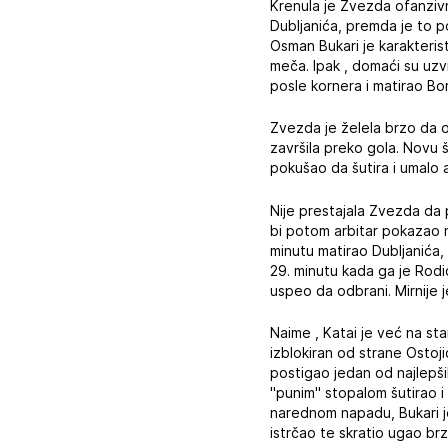
Krenula je Zvezda ofanzivn
Dubljanića, premda je to 
Osman Bukari je karakteris
meča. Ipak , domaći su uzvr
posle kornera i matirao Bor
Zvezda je želela brzo da o
završila preko gola. Novu 
pokušao da šutira i umalo 
Nije prestajala Zvezda da 
bi potom arbitar pokazao n
minutu matirao Dubljanića,
29. minutu kada ga je Rodi
uspeo da odbrani. Mirnije j
Naime , Katai je već na s
izblokiran od strane Ostoji
postigao jedan od najlepši
"punim" stopalom šutirao i 
narednom napadu, Bukari j
istrčao te skratio ugao br