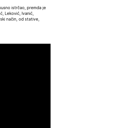
kusno istrčao, premda je
, Leković, Ivanić,
rski način, od stative,