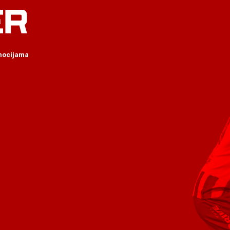
ER
omocijama