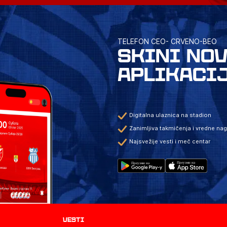
TELEFON CEO- CRVENO-BEO
SKINI NO
APLIKACI
Digitalna ulaznica na stadion
Zanimljiva takmičenja i vredne na
Najsvežije vesti i meč centar
Vesti