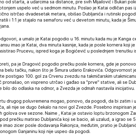
o od starta, a udarcima sa distance, pre svih Mijailović i Bukari p
potonjem uspelo već u sedmom minutu. Poslao je Katai odličan pas 
tično istrčao dvadesetak metara, obišao Dubljanića i rutinski pogod
atili i 1:1 je stajalo na semaforu već u devetom minutu, kada je Šimu
jana.
dgovori, a umalo je Katai pogodio u 16. minutu kada mu je Kanga cent
šansu imao je Katai, dva minuta kasnije, kada je posle kornera koji 
asistirao Prucevu, ispred koga je Bogićević u poslednjem trenutku i
preti, pa je Dragović pogodio prečku posle kornera, gde je ponovo
a belu tačku, nakon što je Šimura udario Erakovića. Odgovornost je
 te postigao 100. gol za Crvenu zvezdu na takmičarskim utakmicama
ć pronašao, on vispreno utrčao i gađao sa "prve" stative, ali se Dub
e bilo do odlaska na odmor, a Zvezda je odmah nastavila inicijativu.
tartu drugog poluvremena mogao, ponovo, da pogodi, da bi zatim i 
ća, ali nije se dugo čekalo na novi gol Zvezde. Posebno inspirisan j
h golova ove sezone. Naime , Katai je ostavio loptu brzonogom Zam
pod prečku matirao Dubljanića koji se bacio, ali uzalud, a igrao se 5
e imao zicer posle dodavanja Rakonjca, međutim, pratio je Dubljani
zonogom Ganjaninu koji nije uspeo da pogodi.