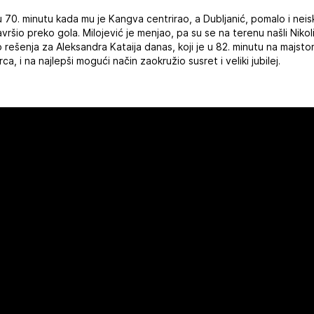
 70. minutu kada mu je Kangva centrirao, a Dubljanić, pomalo i neis
šio preko gola. Milojević je menjao, pa su se na terenu našli Nikolić
bilo rešenja za Aleksandra Kataija danas, koji je u 82. minutu na majsto
, i na najlepši mogući način zaokružio susret i veliki jubilej.