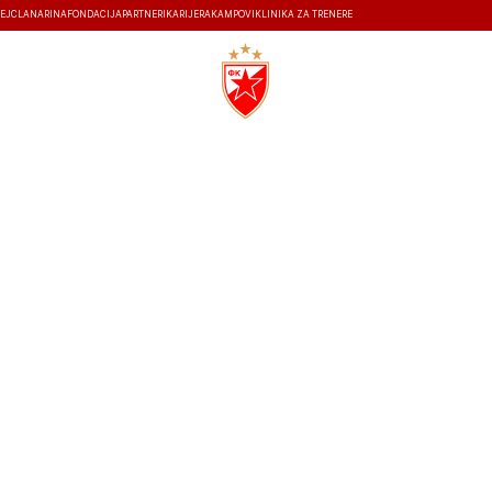
EJ
ČLANARINA
FONDACIJA
PARTNERI
KARIJERA
KAMPOVI
KLINIKA ZA TRENERE
ISTORIJA