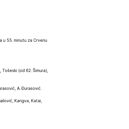
gva u 55. minutu za Crvenu
, Tošeski (od 62. Šimura),
rasović, A. Đurasović.
jailović, Kangva, Katai,