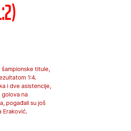
:2)
 šampionske titule,
ezultatom 1:4.
a i dve asistencije,
oj golova na
, pogađali su još
a Eraković.