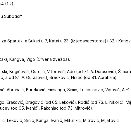
4 (1:2)
u Subotici".
 za Spartak, a Bukari u 7, Katai u 23. (iz jedanaesterca) i 82. i Kan
tak), Kangva, Vigo (Crvena zvezda).
rski, Bogićević, Ostojić, Vitorović, Ado (od 71. A. Đurasović), Šimura
ć, a od 81. A. Đurasović), Srećković, Hrstić (od 81. Abraham).
ić, Abraham, Bureković, Emsanga, Simin, Tumbasević, Vidović, A. Đu
go, Eraković, Dragović (od 65. Leković), Rodić (od 73. L. Nikolić), Mi
Prucev (od 65. Ivanić), Rakonjac (od 73. Mitrović).
olić, Leković, Srnić, Kanga, Ivanić, Mituljikić, Mitrović, Mijatović.