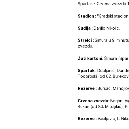
Spartak - Crvena zvezda 1:
Stadion :
"Gradski stadion 
Sudija :
Danilo Nikolić.
Strelci :
Šimura u 9. minutu
zvezdu.
Žuti kartoni:
Šimura (Spar
Spartak :
Dubljanić, Dunđe
Todoroski (od 62. Burekovi
Rezerve :
Bursać, Manojlov
Crvena zvezda:
Borjan, Vi
Bukari (od 83. Mituljikić), 
Rezerve :
Vasiljević, L. Nik