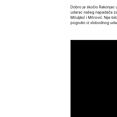
Dobro je skočio Rakonjac u
udarac našeg napadača zavr
Mituljikić i Mitrović. Nije 
pogodio iz slobodnog udarca