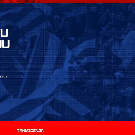
VU
JU
grade
Takmičenja