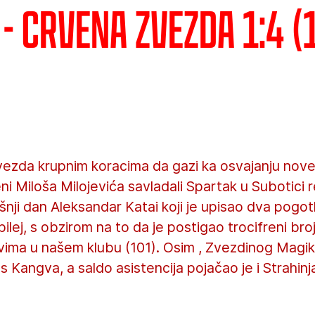
- Crvena zvezda 1:4 (1
vezda krupnim koracima da gazi ka osvajanju nove
ni Miloša Milojevića savladali Spartak u Subotici r
ji dan Aleksandar Katai koji je upisao dva pogotk
ubilej, s obzirom na to da je postigao trocifreni br
ima u našem klubu (101). Osim , Zvezdinog Magika
 Kangva, a saldo asistencija pojačao je i Strahinj