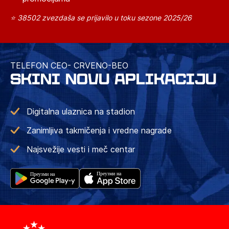
⭐ 38502 zvezdaša se prijavilo u toku sezone 2025/26
TELEFON CEO- CRVENO-BEO
SKINI NOVU APLIKACIJU
Digitalna ulaznica na stadion
Zanimljiva takmičenja i vredne nagrade
Najsvežije vesti i meč centar