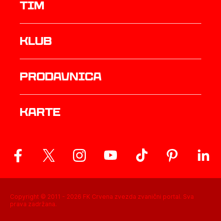
TIM
Klub
prodavnica
Karte
Copyright © 2011 -
2026
FK Crvena zvezda zvanični portal. Sva
prava zadržana.