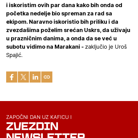
i iskoristim ovih par dana kako bih onda od
početka nedelje bio spreman za rad sa
ekipom. Naravno iskoristio bih priliku i da
zvezdašima poželim srećan Uskrs, da uživaju
u prazničnim danima, a onda da se već u
subotu vidimo na Marakani -
zaključio je Uroš
Spajić.
ZAPOČNI DAN UZ KAFICU I
ZVEZDIN
NEWSLETTER