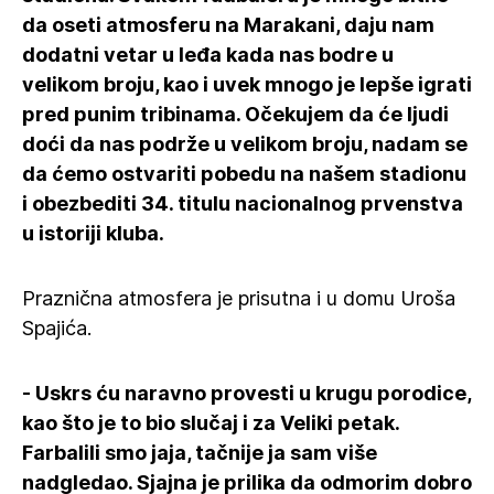
da oseti atmosferu na Marakani, daju nam
dodatni vetar u leđa kada nas bodre u
velikom broju, kao i uvek mnogo je lepše igrati
pred punim tribinama. Očekujem da će ljudi
doći da nas podrže u velikom broju, nadam se
da ćemo ostvariti pobedu na našem stadionu
i obezbediti 34. titulu nacionalnog prvenstva
u istoriji kluba.
Praznična atmosfera je prisutna i u domu Uroša
Spajića.
- Uskrs ću naravno provesti u krugu porodice,
kao što je to bio slučaj i za Veliki petak.
Farbalili smo jaja, tačnije ja sam više
nadgledao. Sjajna je prilika da odmorim dobro