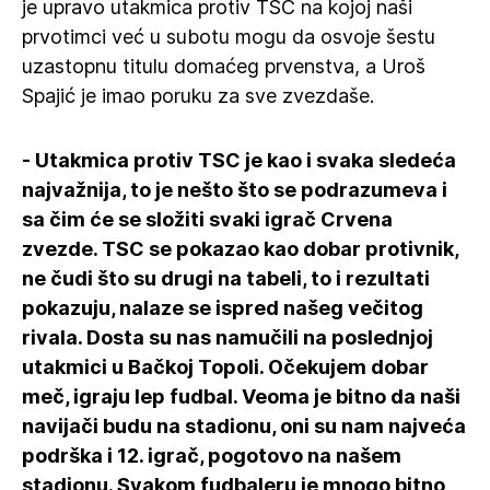
je upravo utakmica protiv TSC na kojoj naši
prvotimci već u subotu mogu da osvoje šestu
uzastopnu titulu domaćeg prvenstva, a Uroš
Spajić je imao poruku za sve zvezdaše.
- Utakmica protiv TSC je kao i svaka sledeća
najvažnija, to je nešto što se podrazumeva i
sa čim će se složiti svaki igrač Crvena
zvezde. TSC se pokazao kao dobar protivnik,
ne čudi što su drugi na tabeli, to i rezultati
pokazuju, nalaze se ispred našeg večitog
rivala. Dosta su nas namučili na poslednjoj
utakmici u Bačkoj Topoli. Očekujem dobar
meč, igraju lep fudbal. Veoma je bitno da naši
navijači budu na stadionu, oni su nam najveća
podrška i 12. igrač, pogotovo na našem
stadionu. Svakom fudbaleru je mnogo bitno