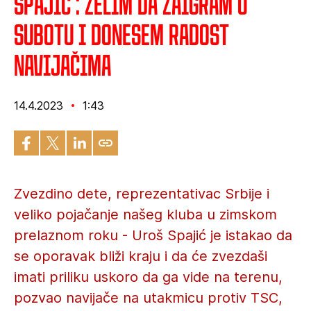
Spajić : Želim da zaigram u
subotu i donesem radost
navijačima
14.4.2023
1:43
Zvezdino dete, reprezentativac Srbije i
veliko pojačanje našeg kluba u zimskom
prelaznom roku - Uroš Spajić je istakao da
se oporavak bliži kraju i da će zvezdaši
imati priliku uskoro da ga vide na terenu,
pozvao navijače na utakmicu protiv TSC,