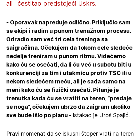
ali i čestitao predstojeći Uskrs.
- Oporavak napreduje odlično. Priključio sam
se ekipi i radim u punom trenažnom procesu.
Odradio sam već tri cela treninga sa
saigračima. Očekujem da tokom cele sledeće
nedelje treniram u punom ritmu. Videćemo
kako ću se osećati, da li ću već u subotu biti u
konkurenciji za tim i utakmicu protiv TSC ili u
nekom sledećem meču, ali je sada samo na
meni kako ću se fizički osećati. Pitanje je
trenutka kada ću se vratiti na teren, “predaje
se noga”, očekujem ubrzo da zaigram ukoliko
sve bude išlo po planu -
istakao je Uroš Spajić.
Pravi momenat da se iskusni štoper vrati na teren