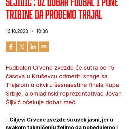
Šljivić : Uz dobar fudbal i pune
tribine da prođemo Trajal
16.10.2023
10:38
Fudbaleri Crvene zvezde će sutra od 15
časova u Kruševcu odmeriti snage sa
Trajalom u okviru šesnaestine finala Kupa
Srbije, a omladinski reprezentativac Jovan
Šljivić očekuje dobar meč.
-
Ciljevi Crvene zvezde su uvek jasni, jer u
svakom takmičenju želimo da pobeđujemo i