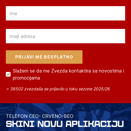
Email
Email
Slažem se da me Zvezda kontaktira sa novostima i
promocijama
⭐ 38502 zvezdaša se prijavilo u toku sezone 2025/26
TELEFON CEO- CRVENO-BEO
SKINI NOVU APLIKACIJU