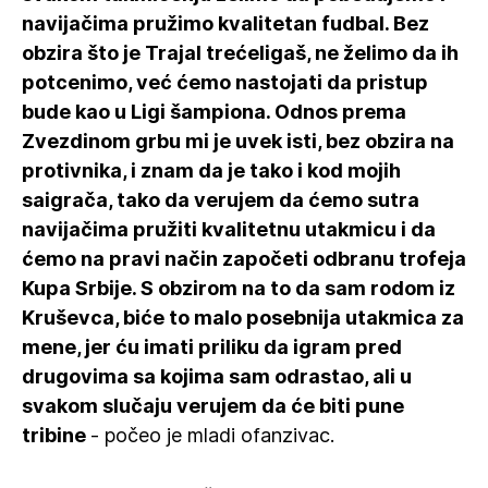
navijačima pružimo kvalitetan fudbal. Bez
obzira što je Trajal trećeligaš, ne želimo da ih
potcenimo, već ćemo nastojati da pristup
bude kao u Ligi šampiona. Odnos prema
Zvezdinom grbu mi je uvek isti, bez obzira na
protivnika, i znam da je tako i kod mojih
saigrača, tako da verujem da ćemo sutra
navijačima pružiti kvalitetnu utakmicu i da
ćemo na pravi način započeti odbranu trofeja
Kupa Srbije. S obzirom na to da sam rodom iz
Kruševca, biće to malo posebnija utakmica za
mene, jer ću imati priliku da igram pred
drugovima sa kojima sam odrastao, ali u
svakom slučaju verujem da će biti pune
tribine
- počeo je mladi ofanzivac.