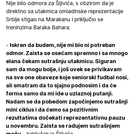
Nije bilo odmora za Šljivića, s obzirom da je
direktno sa utakmica omladinske reprezentacije
Srbije stigao na Marakanu i priključio se
treninzima Baraka Bahara.
-
Iskren da budem, nije mi bio ni potreban
odmor. Zaista se osećam spremno i sa mnogo
elana čekam sutrašnju utakmicu. Siguran
sam da mogu bolje, i još uvek se privikavam
na sve one obaveze koje seniorski fudbal nosi,
ali smatram da to sjajno podnosim i da će
forma samo da mi ide u uzlaznoj putanji.
Nadam se da pobedom započinjemo sutrašnji
mini ciklus i da ćemo sa pozitivnim
rezultatima dočekati reprezentativnu pauzu
u novembru. Zaista se radujem sutrašnjem
meču
- zaključak je Šljivića.