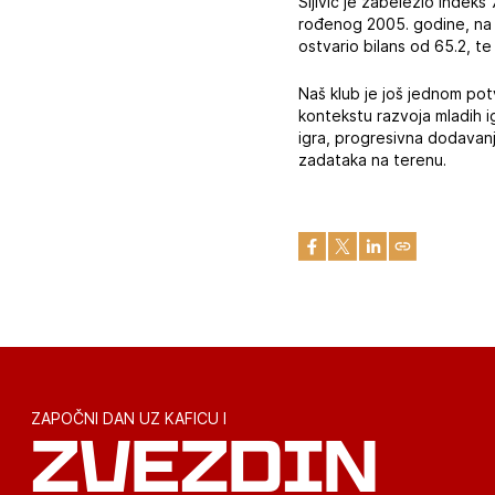
Šljivić je zabeležio indek
rođenog 2005. godine, na li
ostvario bilans od 65.2, t
Naš klub je još jednom pot
kontekstu razvoja mladih i
igra, progresivna dodavanj
zadataka na terenu.
ZAPOČNI DAN UZ KAFICU I
ZVEZDIN