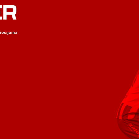
ER
omocijama