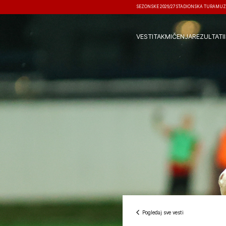
SEZONSKE 2026/27
STADIONSKA TURA
MUZ
VESTI
TAKMIČENJA
REZULTATI
Pogledaj sve vesti