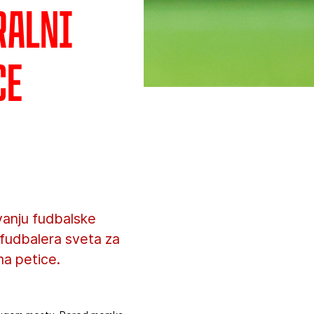
ralni
ce
vanju fudbalske
 fudbalera sveta za
ma petice.