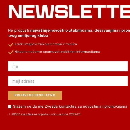
NEWSLETT
Ne propusti
najvažnije novosti o utakmicama, dešavanjima i pr
tvog omiljenog kluba
!
Kratki imejlovi za koje ti treba 2 minuta
Nikad te nećemo spamovati nebitnim informacijama
Email
Email
Slažem se da me Zvezda kontaktira sa novostima i promocijama
⭐ 38502 zvezdaša se prijavilo u toku sezone 2025/26