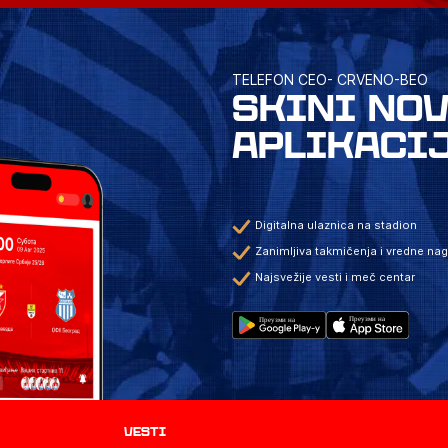
TELEFON CEO- CRVENO-BEO
SKINI NO
APLIKACI
Digitalna ulaznica na stadion
Zanimljiva takmičenja i vredne na
Najsvežije vesti i meč centar
Vesti