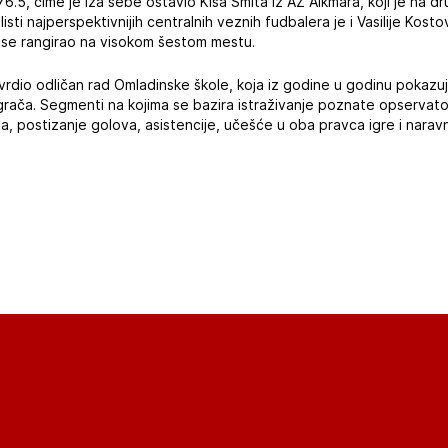
s 76.5, čime je iza sebe ostavio Kisa Smita iz AZ Alkmara, koji je n
sti najperspektivnijih centralnih veznih fudbalera je i Vasilije Kost
e se rangirao na visokom šestom mestu.
vrdio odličan rad Omladinske škole, koja iz godine u godinu pokazu
grača. Segmenti na kojima se bazira istraživanje poznate opservator
a, postizanje golova, asistencije, učešće u oba pravca igre i narav