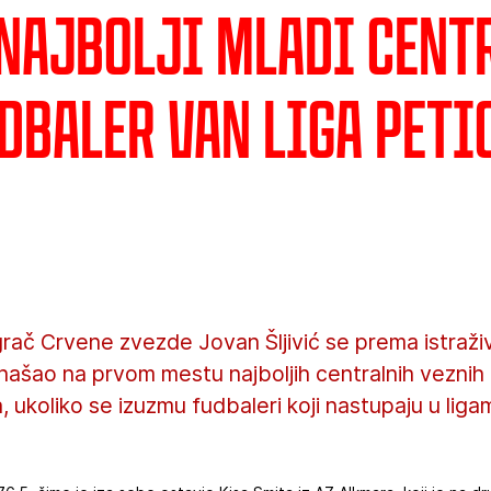
 najbolji mladi cent
dbaler van liga peti
grač Crvene zvezde Jovan Šljivić se prema istraži
našao na prvom mestu najboljih centralnih veznih
, ukoliko se izuzmu fudbaleri koji nastupaju u liga