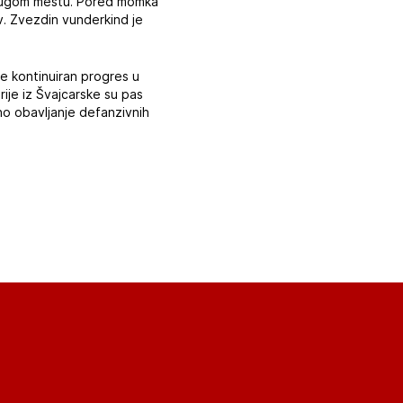
a drugom mestu. Pored momka
ov. Zvezdin vunderkind je
je kontinuiran progres u
ije iz Švajcarske su pas
no obavljanje defanzivnih