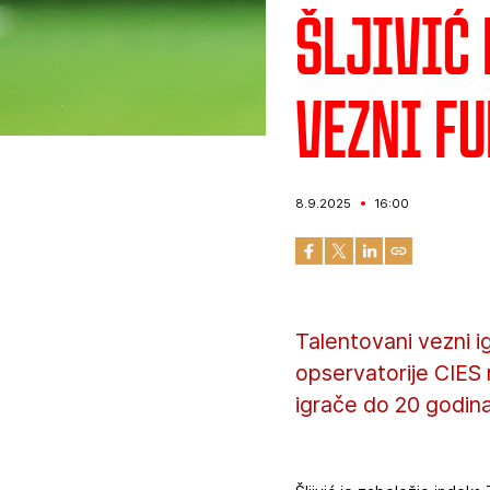
Šljivić
vezni fu
8.9.2025
16:00
Talentovani vezni i
opservatorije CIES 
igrače do 20 godina