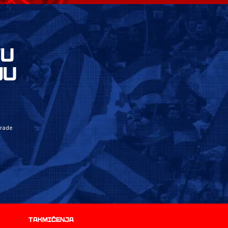
VU
JU
grade
Takmičenja