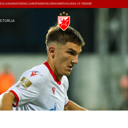
EJ
ČLANARINA
FONDACIJA
PARTNERI
KARIJERA
KAMPOVI
KLINIKA ZA TRENERE
ISTORIJA