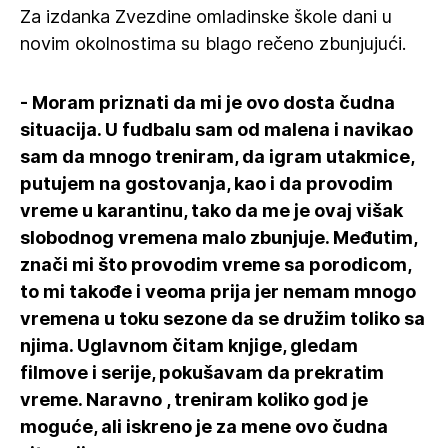
Za izdanka Zvezdine omladinske škole dani u
novim okolnostima su blago rečeno zbunjujući.
- Moram priznati da mi je ovo dosta čudna
situacija. U fudbalu sam od malena i navikao
sam da mnogo treniram, da igram utakmice,
putujem na gostovanja, kao i da provodim
vreme u karantinu, tako da me je ovaj višak
slobodnog vremena malo zbunjuje. Međutim,
znači mi što provodim vreme sa porodicom,
to mi takođe i veoma prija jer nemam mnogo
vremena u toku sezone da se družim toliko sa
njima. Uglavnom čitam knjige, gledam
filmove i serije, pokušavam da prekratim
vreme. Naravno , treniram koliko god je
moguće, ali iskreno je za mene ovo čudna