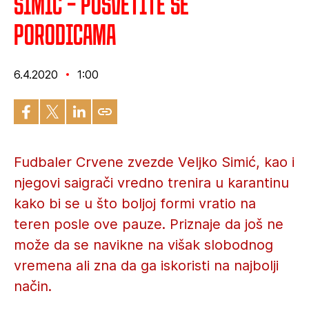
Simić – Posvetite se
porodicama
6.4.2020
1:00
Fudbaler Crvene zvezde Veljko Simić, kao i
njegovi saigrači vredno trenira u karantinu
kako bi se u što boljoj formi vratio na
teren posle ove pauze. Priznaje da još ne
može da se navikne na višak slobodnog
vremena ali zna da ga iskoristi na najbolji
način.