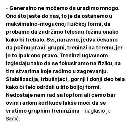
- Generalno ne možemo da uradimo mnogo.
Ono što jeste do nas, to je da ostanemo u
maksimalno-mogućnoj fizičkoj formi, da
probamo da zadržimo telesnu težinu onako
kako bi trebalo. Svi, naravno, jedva čekamo
da počnu pravi, grupni, treninzi na terenu, jer
je to ipak ono pravo. Treninzi uglavnom
izgledaju tako da se fokusiramo na fiziku, na
tim stvarima koje radimo u zagrevanju.
Stabilizacija, trbušnjaci , gornji i donji deo tela
kako bi telo održali u što boljoj formi.
Nedostaje nam rad sa loptom ali ćemo bar
ovim radom kod kuće lakše moći da se
vratimo grupnim treninzima
– naglasio je
Simić.