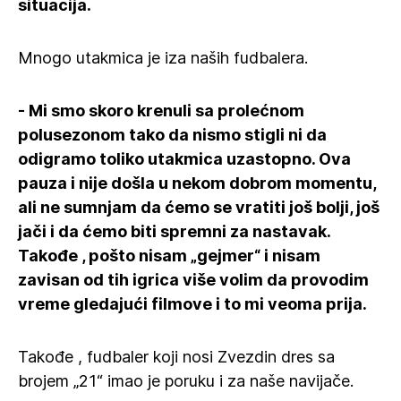
situacija.
Mnogo utakmica je iza naših fudbalera.
- Mi smo skoro krenuli sa prolećnom
polusezonom tako da nismo stigli ni da
odigramo toliko utakmica uzastopno. Ova
pauza i nije došla u nekom dobrom momentu,
ali ne sumnjam da ćemo se vratiti još bolji, još
jači i da ćemo biti spremni za nastavak.
Takođe , pošto nisam „gejmer“ i nisam
zavisan od tih igrica više volim da provodim
vreme gledajući filmove i to mi veoma prija.
Takođe , fudbaler koji nosi Zvezdin dres sa
brojem „21“ imao je poruku i za naše navijače.