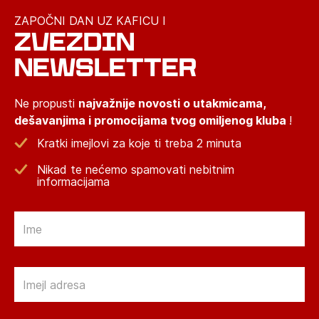
ZAPOČNI DAN UZ KAFICU I
ZVEZDIN
NEWSLETTER
Ne propusti
najvažnije novosti o utakmicama,
dešavanjima i promocijama tvog omiljenog kluba
!
Kratki imejlovi za koje ti treba 2 minuta
Nikad te nećemo spamovati nebitnim
informacijama
Email
Email