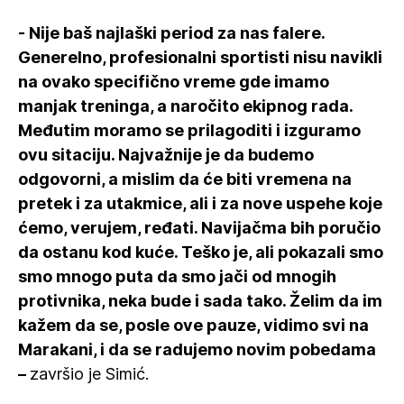
- Nije baš najlaški period za nas falere.
Generelno, profesionalni sportisti nisu navikli
na ovako specifično vreme gde imamo
manjak treninga, a naročito ekipnog rada.
Međutim moramo se prilagoditi i izguramo
ovu sitaciju. Najvažnije je da budemo
odgovorni, a mislim da će biti vremena na
pretek i za utakmice, ali i za nove uspehe koje
ćemo, verujem, ređati. Navijačma bih poručio
da ostanu kod kuće. Teško je, ali pokazali smo
smo mnogo puta da smo jači od mnogih
protivnika, neka bude i sada tako. Želim da im
kažem da se, posle ove pauze, vidimo svi na
Marakani, i da se radujemo novim pobedama
–
završio je Simić.