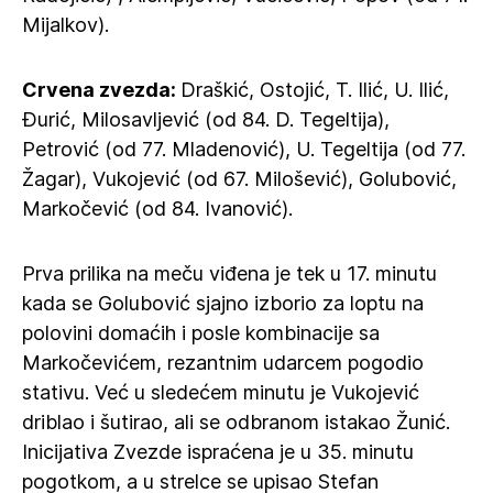
Mijalkov).
Crvena zvezda:
Draškić, Ostojić, T. Ilić, U. Ilić,
Đurić, Milosavljević (od 84. D. Tegeltija),
Petrović (od 77. Mladenović), U. Tegeltija (od 77.
Žagar), Vukojević (od 67. Milošević), Golubović,
Markočević (od 84. Ivanović).
Prva prilika na meču viđena je tek u 17. minutu
kada se Golubović sjajno izborio za loptu na
polovini domaćih i posle kombinacije sa
Markočevićem, rezantnim udarcem pogodio
stativu. Već u sledećem minutu je Vukojević
driblao i šutirao, ali se odbranom istakao Žunić.
Inicijativa Zvezde ispraćena je u 35. minutu
pogotkom, a u strelce se upisao Stefan