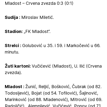
Mladost – Crvena zvezda 0:3 (0:1)
Sudija :
Miroslav Miletić.
Stadion:
„FK Mladost“.
Strelci :
Golubović u 35. i 59. i Markočević u 66.
minutu.
Žuti kartoni:
Vučićević (Mladost), U. Ilić (Crvena
zvezda).
Mladost :
Žunić, Reljić, Bošković, Čubrak (od 82.
Todosijević), Bojat (od 54. Tofilović), Šajinović,
Marinković (od 88. Mladenović), Mitrović (od 69.
Radojičić) , Alempijević, Vučićević, Popov (od 71.