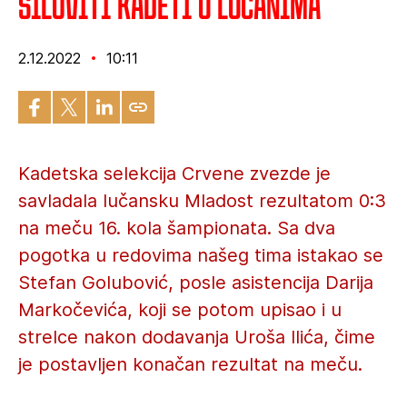
Siloviti kadeti u Lučanima
2.12.2022
10:11
Kadetska selekcija Crvene zvezde je
savladala lučansku Mladost rezultatom 0:3
na meču 16. kola šampionata. Sa dva
pogotka u redovima našeg tima istakao se
Stefan Golubović, posle asistencija Darija
Markočevića, koji se potom upisao i u
strelce nakon dodavanja Uroša Ilića, čime
je postavljen konačan rezultat na meču.