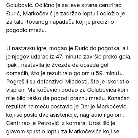
Golubović. Odlično je sa leve strane centrirao
Đurić, Markočević je zadržao loptu i odložio je
za talentovanog napadača koji je precizno
pogodio mrežu.
U nastavku igre, mogao je Đurić do pogotka, ali
je njegov udarac iz 47. minuta završio preko gola.
Ipak , nastavila je Zvezda da opseda gol
domaćih, što je rezultiralo golom u 59. minutu.
Pogrešili su defanzivci Mladosti, što je iskoristio
vispreni Markočević i dodao za Golubovića kom
nije bilo teško da pogodi praznu mrežu. Konačan
rezultat na meču postavio je Darije Markočević,
koji se posle dve asistencije, nagradio i golom.
Centrirao je Petrović iz kornera, Uroš Ilić je
glavom spustio loptu za Markočevića koji se