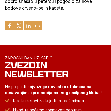
dobro snašao u petercu i pogodio za nove
bodove crveno-belih kadeta.
ZAPOČNI DAN UZ KAFICU I
ZVEZDIN
NEWSLETTER
Ne propusti
najvažnije novosti o utakmicama,
dešavanjima i promocijama tvog omiljenog kluba
!
Kratki imejlovi za koje ti treba 2 minuta
Nikad te nećemo spamovati nebitnim