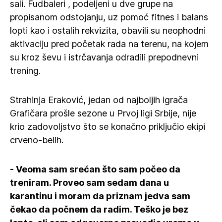
sali. Fudbaleri , podeljeni u dve grupe na
propisanom odstojanju, uz pomoć fitnes i balans
lopti kao i ostalih rekvizita, obavili su neophodni
aktivaciju pred početak rada na terenu, na kojem
su kroz ševu i istrčavanja odradili prepodnevni
trening.
Strahinja Eraković, jedan od najboljih igrača
Grafičara prošle sezone u Prvoj ligi Srbije, nije
krio zadovoljstvo što se konačno priključio ekipi
crveno-belih.
- Veoma sam srećan što sam počeo da
treniram. Proveo sam sedam dana u
karantinu i moram da priznam jedva sam
čekao da počnem da radim. Teško je bez