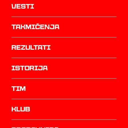
Vesti
Takmičenja
rezultati
istorija
TIM
Klub