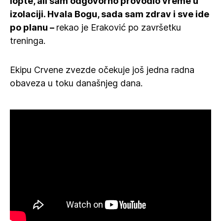
lopte, ali sam odgovorno provodio vreme u
izolaciji. Hvala Bogu, sada sam zdrav i sve ide
po planu –
rekao je Eraković po završetku
treninga.
Ekipu Crvene zvezde očekuje još jedna radna
obaveza u toku današnjeg dana.