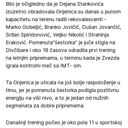
Bilo je očigledno da je Dejana Stankovića
izuzetno obradovala činjenica su danas u punom
kapacitetu na terenu radili rekovalescenti -
Marko Gobeljić, Branko Jovičić, Dušan Jovančić,
Srđan Spiridonović, Veljko Nikolić i Strahinja
Eraković. Pomenuta"šestorka" je juče stigla na
Divčibare i oko 18 časova odradila prvi trening
na letnjim pripremama, u terminu kada je Zvezda
igrala kontrolni meč sa IMT- om.
Ta činjenica je uticala na još bolje raspoloženje u
timu, jer je pomenuta šestorka podigla pozitivnu
energiju na viši nivo, a to je jedan od nužnih
segmenata za dobre pripremema.
Današnji trening počeo je oko pola 11 u sportskoj