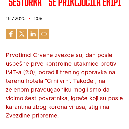
"Šestorka " se priključila ekipi
16.7.2020
1:09
Prvotimci Crvene zvezde su, dan posle
uspešne prve kontrolne utakmice protiv
IMT-a (2:0), odradili trening oporavka na
terenu hotela "Crni vrh". Takođe , na
zelenom pravougaoniku mogli smo da
vidimo šest povratnika, igrače koji su posle
karantina zbog korona virusa, stigli na
Zvezdine pripreme.