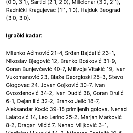
(0:0, 3:1), Sartid (2:1, 2:0), Milicionar (3:2, 2:1),
Radnički Kragujevac (1:1, 1:0), Hajduk Beograd
(3:0, 3:0).
Igrački kadar:
Milenko Aćimović 21-4, Srđan Bajčetić 23-1,
Nikoslav Bjegović 12, Branko Bošković 31-9,
Goran Bunjevčević 40-7, Milivoje Vitakić 19, Ivan
Vukomanović 23, Blaže Georgioski 25-3, Stevo
Glogovac 24, Jovan Gojković 30-7, Ivan
Gvozdenović 34-2, Ivan Dudić 38, Goran Drulić
6-1, Dejan Ilić 32-2, Branko Jelić 18-7,
Aleksandar Kocić 39-18 primljenih golova, Nenad
Lalatović 14, Leo Lerinc 25-2, Marjan Marković
8-2, Dragan Mićić 7, Nenad Miljković 3-1,