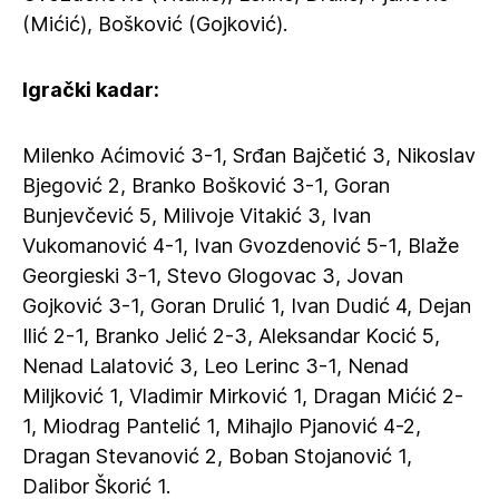
(Mićić), Bošković (Gojković).
Igrački kadar:
Milenko Aćimović 3-1, Srđan Bajčetić 3, Nikoslav
Bjegović 2, Branko Bošković 3-1, Goran
Bunjevčević 5, Milivoje Vitakić 3, Ivan
Vukomanović 4-1, Ivan Gvozdenović 5-1, Blaže
Georgieski 3-1, Stevo Glogovac 3, Jovan
Gojković 3-1, Goran Drulić 1, Ivan Dudić 4, Dejan
Ilić 2-1, Branko Jelić 2-3, Aleksandar Kocić 5,
Nenad Lalatović 3, Leo Lerinc 3-1, Nenad
Miljković 1, Vladimir Mirković 1, Dragan Mićić 2-
1, Miodrag Pantelić 1, Mihajlo Pjanović 4-2,
Dragan Stevanović 2, Boban Stojanović 1,
Dalibor Škorić 1.