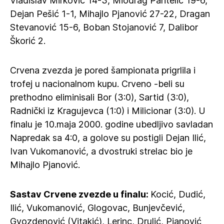
Vladislav Mirković 14-3, Miodrag Pantelić 19-6,
Dejan Pešić 1-1, Mihajlo Pjanović 27-22, Dragan
Stevanović 15-6, Boban Stojanović 7, Dalibor
Škorić 2.
Crvena zvezda je pored šampionata prigrlila i
trofej u nacionalnom kupu. Crveno -beli su
prethodno eliminisali Bor (3:0), Sartid (3:0),
Radnički iz Kragujevca (1:0) i Milicionar (3:0). U
finalu je 10.maja 2000. godine ubedljivo savladan
Napredak sa 4:0, a golove su postigli Dejan Ilić,
Ivan Vukomanović, a dvostruki strelac bio je
Mihajlo Pjanović.
Sastav Crvene zvezde u finalu:
Kocić, Dudić,
Ilić, Vukomanović, Glogovac, Bunjevčević,
Gvozdenović (Vitakić), Lerinc, Drulić, Pjanović