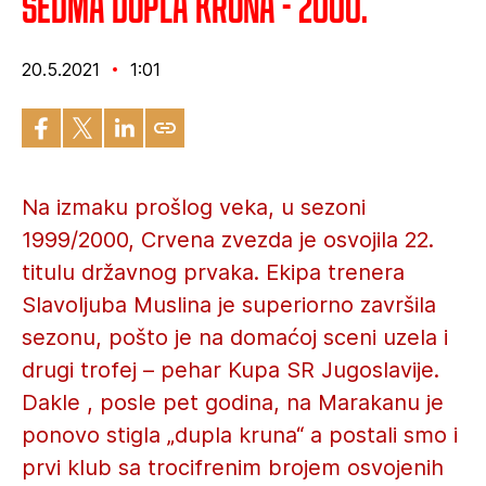
Sedma dupla kruna - 2000.
20.5.2021
1:01
Na izmaku prošlog veka, u sezoni
1999/2000, Crvena zvezda je osvojila 22.
titulu državnog prvaka. Ekipa trenera
Slavoljuba Muslina je superiorno završila
sezonu, pošto je na domaćoj sceni uzela i
drugi trofej – pehar Kupa SR Jugoslavije.
Dakle , posle pet godina, na Marakanu je
ponovo stigla „dupla kruna“ a postali smo i
prvi klub sa trocifrenim brojem osvojenih