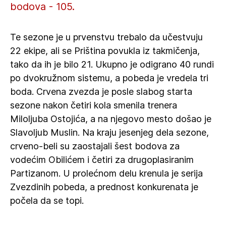
bodova - 105.
Te sezone je u prvenstvu trebalo da učestvuju
22 ekipe, ali se Priština povukla iz takmičenja,
tako da ih je bilo 21. Ukupno je odigrano 40 rundi
po dvokružnom sistemu, a pobeda je vredela tri
boda. Crvena zvezda je posle slabog starta
sezone nakon četiri kola smenila trenera
Miloljuba Ostojića, a na njegovo mesto došao je
Slavoljub Muslin. Na kraju jesenjeg dela sezone,
crveno-beli su zaostajali šest bodova za
vodećim Obilićem i četiri za drugoplasiranim
Partizanom. U prolećnom delu krenula je serija
Zvezdinih pobeda, a prednost konkurenata je
počela da se topi.