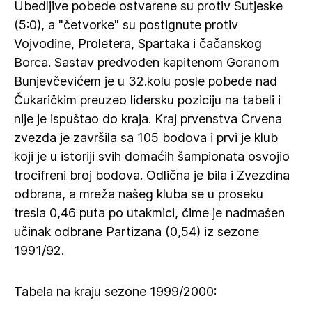
Ubedljive pobede ostvarene su protiv Sutjeske
(5:0), a "četvorke" su postignute protiv
Vojvodine, Proletera, Spartaka i čačanskog
Borca. Sastav predvođen kapitenom Goranom
Bunjevčevićem je u 32.kolu posle pobede nad
Čukaričkim preuzeo lidersku poziciju na tabeli i
nije je ispuštao do kraja. Kraj prvenstva Crvena
zvezda je završila sa 105 bodova i prvi je klub
koji je u istoriji svih domaćih šampionata osvojio
trocifreni broj bodova. Odlična je bila i Zvezdina
odbrana, a mreža našeg kluba se u proseku
tresla 0,46 puta po utakmici, čime je nadmašen
učinak odbrane Partizana (0,54) iz sezone
1991/92.
Tabela na kraju sezone 1999/2000: