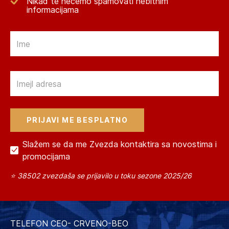
Nikad te nećemo spamovati nebitnim
informacijama
Email
Email
Slažem se da me Zvezda kontaktira sa novostima i
promocijama
⭐ 38502 zvezdaša se prijavilo u toku sezone 2025/26
TELEFON CEO- CRVENO-BEO