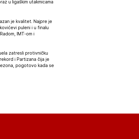
oraz u ligaškim utakmicama
kazan je kvalitet. Najpre je
vićevi puleni i u finalu
, Radom, IMT-om i
ela zatresli protivničku
ekord i Partizana čija je
 sezona, pogotovo kada se