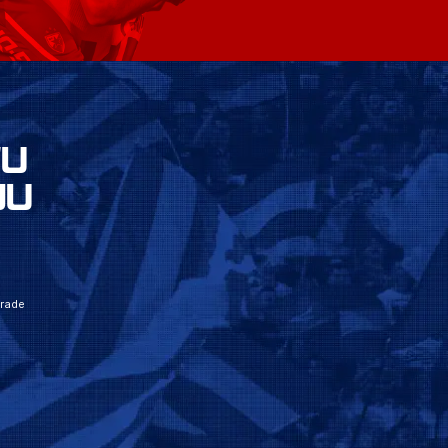
VU
JU
grade