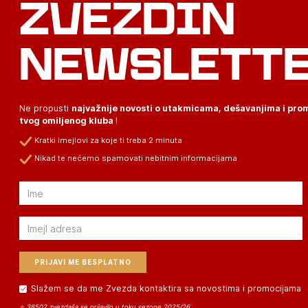
ZVEZDIN
NEWSLETT
Ne propusti
najvažnije novosti o utakmicama, dešavanjima i pr
tvog omiljenog kluba
!
Kratki imejlovi za koje ti treba 2 minuta
Nikad te nećemo spamovati nebitnim informacijama
Email
Email
Slažem se da me Zvezda kontaktira sa novostima i promocijama
⭐ 38502 zvezdaša se prijavilo u toku sezone 2025/26