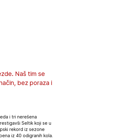
vezde. Naš tim se
ačin, bez poraza i
eda i tri nerešena
estigavši Seltik koji se u
upski rekord iz sezone
ena iz 40 odigranih kola.