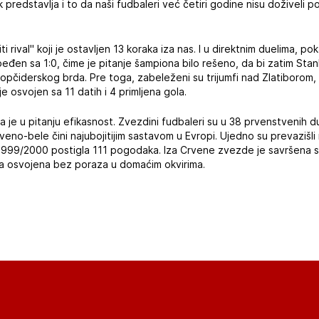
predstavlja i to da naši fudbaleri već četiri godine nisu doživeli p
iti rival" koji je ostavljen 13 koraka iza nas. I u direktnim duelima, po
eđen sa 1:0, čime je pitanje šampiona bilo rešeno, da bi zatim Stanko
sa Topčiderskog brda. Pre toga, zabeleženi su trijumfi nad Zlatiborom
e osvojen sa 11 datih i 4 primljena gola.
 je u pitanju efikasnost. Zvezdini fudbaleri su u 38 prvenstvenih du
eno-bele čini najubojitijim sastavom u Evropi. Ujedno su prevazišli r
 1999/2000 postigla 111 pogodaka. Iza Crvene zvezde je savršena
una osvojena bez poraza u domaćim okvirima.