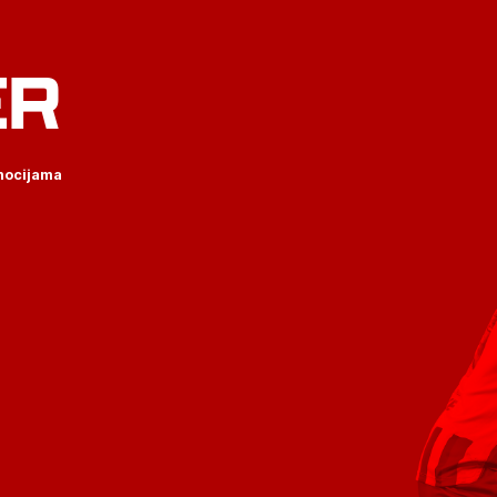
ER
omocijama