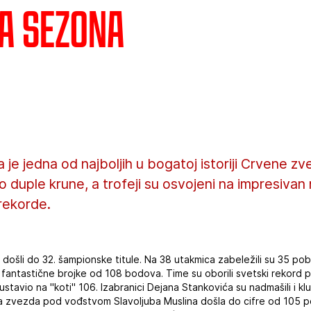
a sezona
 je jedna od najboljih u bogatoj istoriji Crvene z
ple krune, a trofeji su osvojeni na impresivan n
rekorde.
 došli do 32. šampionske titule. Na 38 utakmica zabeležili su 35 pob
 fantastične brojke od 108 bodova. Time su oborili svetski rekord pr
stavio na "koti" 106. Izabranici Dejana Stankovića su nadmašili i kl
 zvezda pod vođstvom Slavoljuba Muslina došla do cifre od 105 po