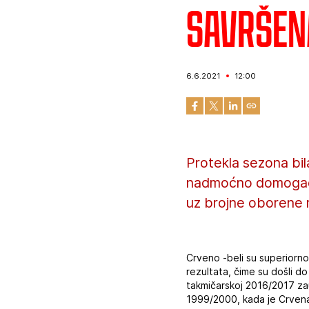
Savršen
6.6.2021
12:00
Protekla sezona bila
nadmoćno domogao du
uz brojne oborene 
Crveno -beli su superiorno
rezultata, čime su došli do
takmičarskoj 2016/2017 zau
1999/2000, kada je Crvena