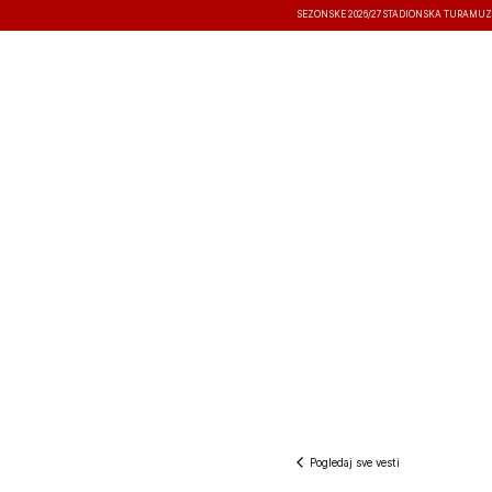
SEZONSKE 2026/27
STADIONSKA TURA
MUZ
VESTI
TAKMIČENJA
REZULTATI
Pogledaj sve vesti