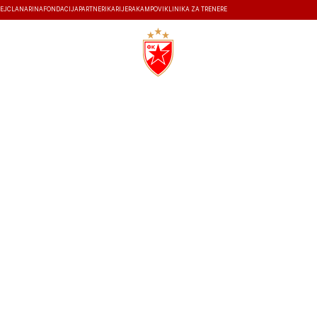
EJ
ČLANARINA
FONDACIJA
PARTNERI
KARIJERA
KAMPOVI
KLINIKA ZA TRENERE
ISTORIJA