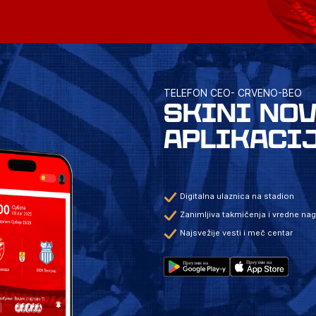
TELEFON CEO- CRVENO-BEO
SKINI NO
APLIKACI
Digitalna ulaznica na stadion
Zanimljiva takmičenja i vredne na
Najsvežije vesti i meč centar