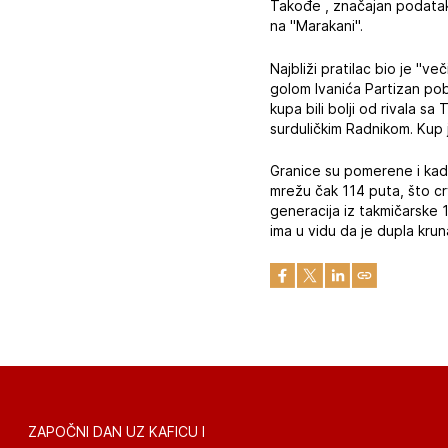
Takođe , značajan podatak 
na "Marakani".
Najbliži pratilac bio je "več
golom Ivanića Partizan pob
kupa bili bolji od rivala 
surduličkim Radnikom. Kup j
Granice su pomerene i kada
mrežu čak 114 puta, što crv
generacija iz takmičarske
ima u vidu da je dupla kr
ZAPOČNI DAN UZ KAFICU I