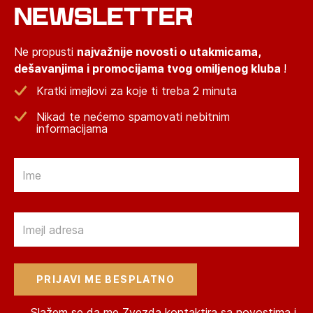
NEWSLETTER
Ne propusti
najvažnije novosti o utakmicama,
dešavanjima i promocijama tvog omiljenog kluba
!
Kratki imejlovi za koje ti treba 2 minuta
Nikad te nećemo spamovati nebitnim
informacijama
Email
Email
Slažem se da me Zvezda kontaktira sa novostima i