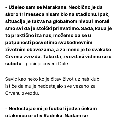
-
Uželeo sam se Marakane. Neobično je da
skoro tri meseca nisam bio na stadionu. Ipak,
situacija je takva na globalnom nivou i morali
smo svi da je stoički prihvatimo. Sada, kada je
to praktično iza nas, možemo da se u
potpunosti posvetimo svakodnevnim
životnim obavezama, a za mene je to svakako
Crvena zvezda. Tako da, zvezdaši vidimo se u
subotu
- počinje čuveni Dule.
Savić kao neko ko je čitav život uz naš klub
ističe da mu je nedostajalo sve vezano za
Crvenu zvezdu.
-
Nedostajao mi je fudbal i jedva čekam
utakmicu protiv Radnika. Nadam se