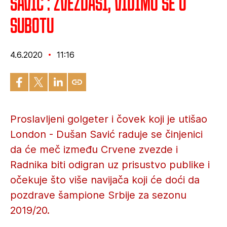
Savić : Zvezdaši, vidimo se u
subotu
4.6.2020
11:16
Proslavljeni golgeter i čovek koji je utišao
London - Dušan Savić raduje se činjenici
da će meč između Crvene zvezde i
Radnika biti odigran uz prisustvo publike i
očekuje što više navijača koji će doći da
pozdrave šampione Srbije za sezonu
2019/20.