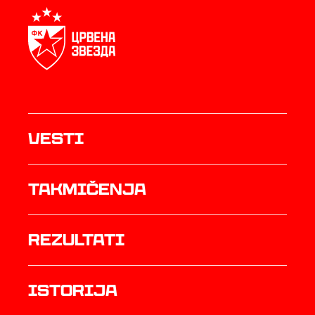
Vesti
Takmičenja
rezultati
istorija