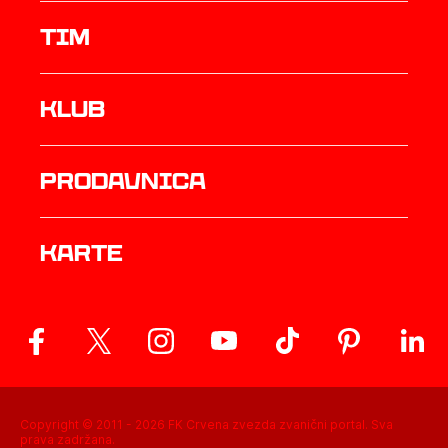
TIM
Klub
prodavnica
Karte
Copyright © 2011 -
2026
FK Crvena zvezda zvanični portal. Sva
prava zadržana.