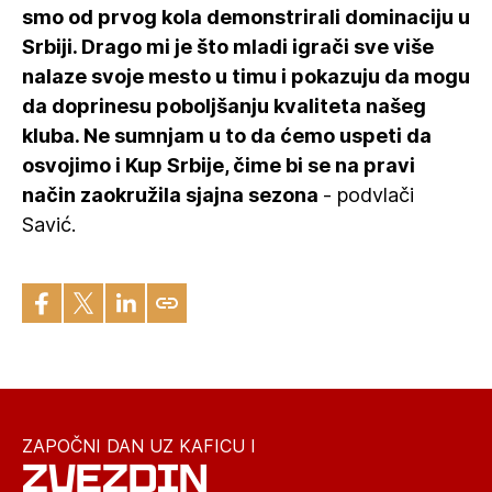
smo od prvog kola demonstrirali dominaciju u
Srbiji. Drago mi je što mladi igrači sve više
nalaze svoje mesto u timu i pokazuju da mogu
da doprinesu poboljšanju kvaliteta našeg
kluba. Ne sumnjam u to da ćemo uspeti da
osvojimo i Kup Srbije, čime bi se na pravi
način zaokružila sjajna sezona
- podvlači
Savić.
ZAPOČNI DAN UZ KAFICU I
ZVEZDIN