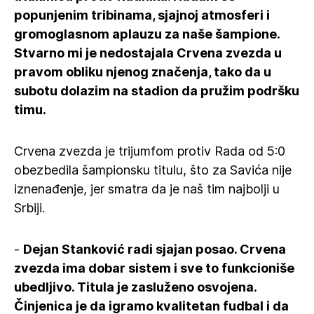
popunjenim tribinama, sjajnoj atmosferi i
gromoglasnom aplauzu za naše šampione.
Stvarno mi je nedostajala Crvena zvezda u
pravom obliku njenog značenja, tako da u
subotu dolazim na stadion da pružim podršku
timu.
Crvena zvezda je trijumfom protiv Rada od 5:0
obezbedila šampionsku titulu, što za Savića nije
iznenađenje, jer smatra da je naš tim najbolji u
Srbiji.
-
Dejan Stanković radi sjajan posao. Crvena
zvezda ima dobar sistem i sve to funkcioniše
ubedljivo. Titula je zasluženo osvojena.
Činjenica je da igramo kvalitetan fudbal i da