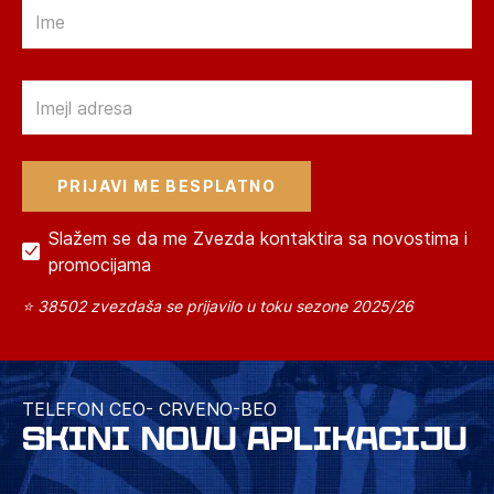
Email
Email
Slažem se da me Zvezda kontaktira sa novostima i
promocijama
⭐ 38502 zvezdaša se prijavilo u toku sezone 2025/26
TELEFON CEO- CRVENO-BEO
SKINI NOVU APLIKACIJU