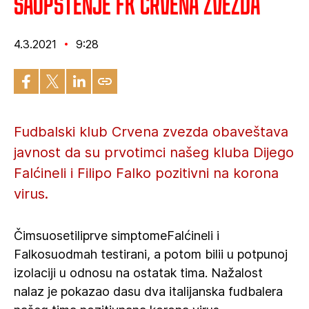
Saopštenje FK Crvena zvezda
4.3.2021
9:28
Fudbalski klub Crvena zvezda obaveštava
javnost da su prvotimci našeg kluba Dijego
Falćineli i Filipo Falko pozitivni na korona
virus.
Čimsuosetiliprve simptomeFalćineli i
Falkosuodmah testirani, a potom bilii u potpunoj
izolaciji u odnosu na ostatak tima. Nažalost
nalaz je pokazao dasu dva italijanska fudbalera