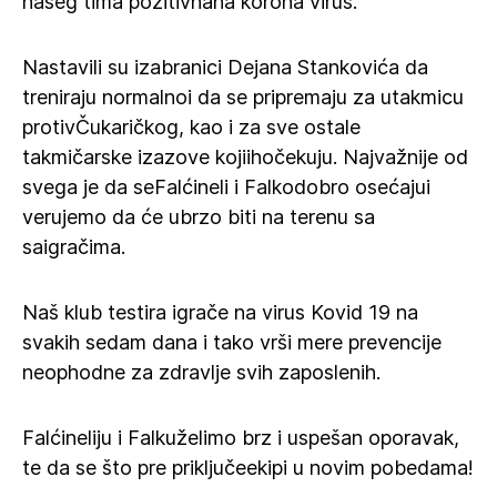
našeg tima pozitivnana korona virus.
Nastavili su izabranici Dejana Stankovića da
treniraju normalnoi da se pripremaju za utakmicu
protivČukaričkog, kao i za sve ostale
takmičarske izazove kojiihočekuju. Najvažnije od
svega je da seFalćineli i Falkodobro osećajui
verujemo da će ubrzo biti na terenu sa
saigračima.
Naš klub testira igrače na virus Kovid 19 na
svakih sedam dana i tako vrši mere prevencije
neophodne za zdravlje svih zaposlenih.
Falćineliju i Falkuželimo brz i uspešan oporavak,
te da se što pre priključeekipi u novim pobedama!