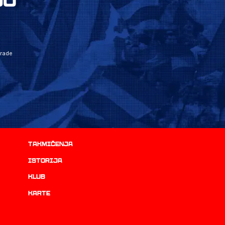
grade
Takmičenja
istorija
Klub
Karte