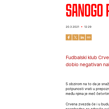
Sanogo 
20.3.2021
12:29
Fudbalski klub Crv
dobio negativan nal
S obzirom na to da je snaž
potpunosti vrati u prepozn
među njima je meč četvrti
Crvena zvezda će i u budućn
neophodne za zdravlje svi