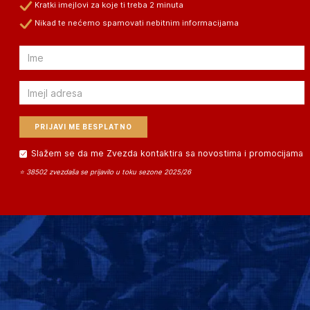
Kratki imejlovi za koje ti treba 2 minuta
Nikad te nećemo spamovati nebitnim informacijama
Email
Email
Slažem se da me Zvezda kontaktira sa novostima i promocijama
⭐ 38502 zvezdaša se prijavilo u toku sezone 2025/26