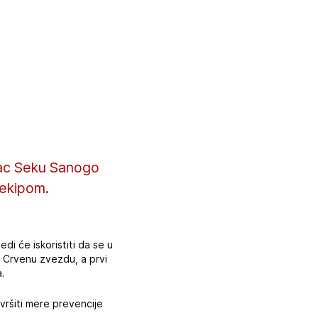
mac Seku Sanogo
 ekipom.
di će iskoristiti da se u
u Crvenu zvezdu, a prvi
.
 vršiti mere prevencije