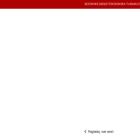
SEZONSKE 2026/27
STADIONSKA TURA
MUZ
VESTI
TAKMIČENJA
REZULTATI
Pogledaj sve vesti