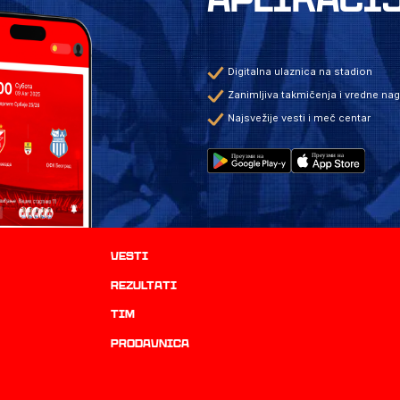
Digitalna ulaznica na stadion
Zanimljiva takmičenja i vredne na
Najsvežije vesti i meč centar
Vesti
rezultati
TIM
prodavnica