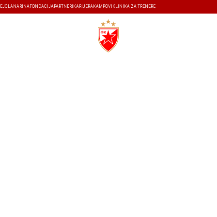
EJ
ČLANARINA
FONDACIJA
PARTNERI
KARIJERA
KAMPOVI
KLINIKA ZA TRENERE
ISTORIJA