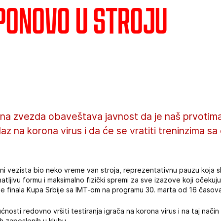
ponovo u stroju
ena zvezda obaveštava javnost da je naš prvoti
az na korona virus i da će se vratiti treninzima sa
ni vezista bio neko vreme van stroja, reprezentativnu pauzu koja sle
atljivu formu i maksimalno fizički spremi za sve izazove koji očekuj
ne finala Kupa Srbije sa IMT-om na programu 30. marta od 16 časova
osti redovno vršiti testiranja igrača na korona virus i na taj način
h zaposlenih u klubu.