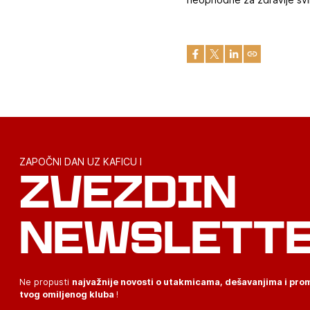
ZAPOČNI DAN UZ KAFICU I
ZVEZDIN
NEWSLETT
Ne propusti
najvažnije novosti o utakmicama, dešavanjima i pr
tvog omiljenog kluba
!