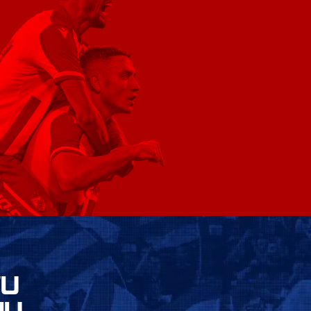
VU
JU