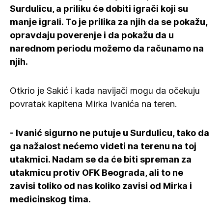
Surdulicu, a priliku će dobiti igrači koji su
manje igrali. To je prilika za njih da se pokažu,
opravdaju poverenje i da pokažu da u
narednom periodu možemo da računamo na
njih.
Otkrio je Sakić i kada navijači mogu da očekuju
povratak kapitena Mirka Ivanića na teren.
- Ivanić sigurno ne putuje u Surdulicu, tako da
ga nažalost nećemo videti na terenu na toj
utakmici. Nadam se da će biti spreman za
utakmicu protiv OFK Beograda, ali to ne
zavisi toliko od nas koliko zavisi od Mirka i
medicinskog tima.