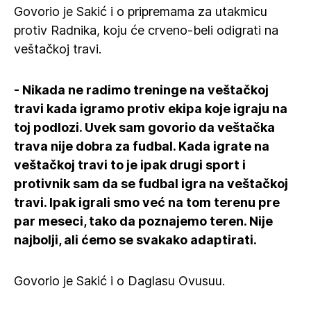
Govorio je Sakić i o pripremama za utakmicu
protiv Radnika, koju će crveno-beli odigrati na
veštačkoj travi.
- Nikada ne radimo treninge na veštačkoj
travi kada igramo protiv ekipa koje igraju na
toj podlozi. Uvek sam govorio da veštačka
trava nije dobra za fudbal. Kada igrate na
veštačkoj travi to je ipak drugi sport i
protivnik sam da se fudbal igra na veštačkoj
travi. Ipak igrali smo već na tom terenu pre
par meseci, tako da poznajemo teren. Nije
najbolji, ali ćemo se svakako adaptirati.
Govorio je Sakić i o Daglasu Ovusuu.