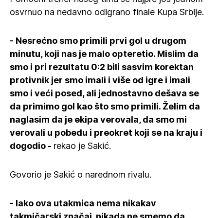
osvrnuo na nedavno odigrano finale Kupa Srbije.
- Nesrećno smo primili prvi gol u drugom
minutu, koji nas je malo opteretio. Mislim da
smo i pri rezultatu 0:2 bili sasvim korektan
protivnik jer smo imali i više od igre i imali
smo i veći posed, ali jednostavno dešava se
da primimo gol kao što smo primili. Želim da
naglasim da je ekipa verovala, da smo mi
verovali u pobedu i preokret koji se na kraju i
dogodio -
rekao je Sakić.
Govorio je Sakić o narednom rivalu.
- Iako ova utakmica nema nikakav
takmičarski značaj, nikada ne smemo da