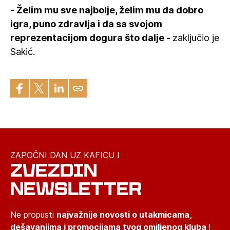
- Želim mu sve najbolje, želim mu da dobro
igra, puno zdravlja i da sa svojom
reprezentacijom dogura što dalje -
zaključio je
Sakić.
ZAPOČNI DAN UZ KAFICU I
ZVEZDIN
NEWSLETTER
Ne propusti
najvažnije novosti o utakmicama,
dešavanjima i promocijama tvog omiljenog kluba
!