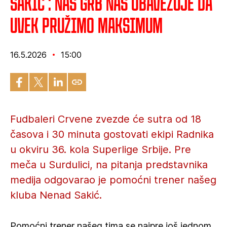
Sakić : Naš grb nas obavezuje da
uvek pružimo maksimum
16.5.2026
15:00
Fudbaleri Crvene zvezde će sutra od 18
časova i 30 minuta gostovati ekipi Radnika
u okviru 36. kola Superlige Srbije. Pre
meča u Surdulici, na pitanja predstavnika
medija odgovarao je pomoćni trener našeg
kluba Nenad Sakić.
Pomoćni trener našeg tima se najpre još jednom