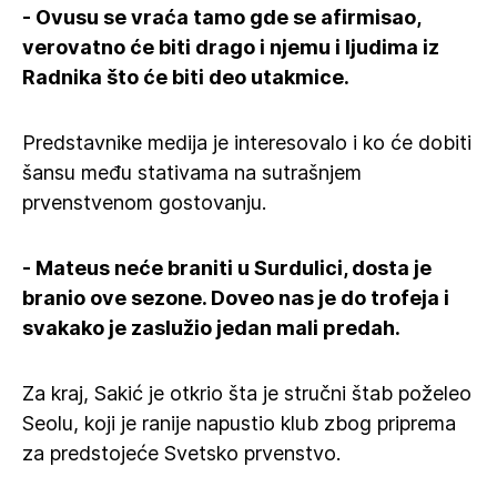
- Ovusu se vraća tamo gde se afirmisao,
verovatno će biti drago i njemu i ljudima iz
Radnika što će biti deo utakmice.
Predstavnike medija je interesovalo i ko će dobiti
šansu među stativama na sutrašnjem
prvenstvenom gostovanju.
- Mateus neće braniti u Surdulici, dosta je
branio ove sezone. Doveo nas je do trofeja i
svakako je zaslužio jedan mali predah.
Za kraj, Sakić je otkrio šta je stručni štab poželeo
Seolu, koji je ranije napustio klub zbog priprema
za predstojeće Svetsko prvenstvo.