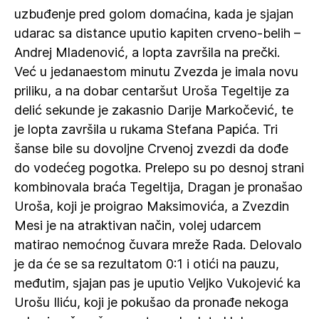
uzbuđenje pred golom domaćina, kada je sjajan
udarac sa distance uputio kapiten crveno-belih –
Andrej Mladenović, a lopta završila na prečki.
Već u jedanaestom minutu Zvezda je imala novu
priliku, a na dobar centaršut Uroša Tegeltije za
delić sekunde je zakasnio Darije Markočević, te
je lopta završila u rukama Stefana Papića. Tri
šanse bile su dovoljne Crvenoj zvezdi da dođe
do vodećeg pogotka. Prelepo su po desnoj strani
kombinovala braća Tegeltija, Dragan je pronašao
Uroša, koji je proigrao Maksimovića, a Zvezdin
Mesi je na atraktivan način, volej udarcem
matirao nemoćnog čuvara mreže Rada. Delovalo
je da će se sa rezultatom 0:1 i otići na pauzu,
međutim, sjajan pas je uputio Veljko Vukojević ka
Urošu Iliću, koji je pokušao da pronađe nekoga