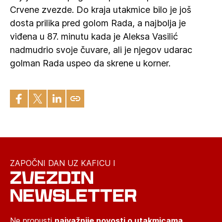
Crvene zvezde. Do kraja utakmice bilo je još
dosta prilika pred golom Rada, a najbolja je
viđena u 87. minutu kada je Aleksa Vasilić
nadmudrio svoje čuvare, ali je njegov udarac
golman Rada uspeo da skrene u korner.
ZAPOČNI DAN UZ KAFICU I
ZVEZDIN
NEWSLETTER
Ne propusti
najvažnije novosti o utakmicama,