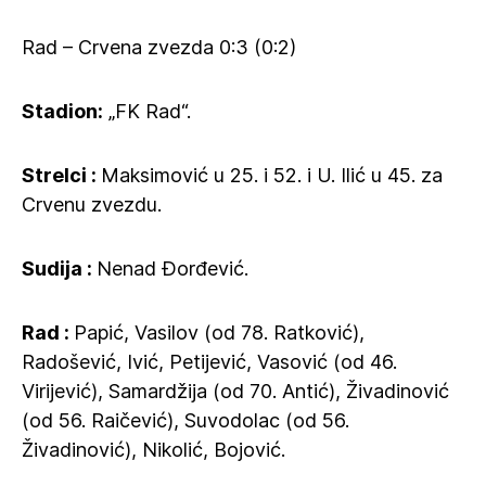
Rad – Crvena zvezda 0:3 (0:2)
Stadion:
„FK Rad“.
Strelci :
Maksimović u 25. i 52. i U. Ilić u 45. za
Crvenu zvezdu.
Sudija :
Nenad Đorđević.
Rad :
Papić, Vasilov (od 78. Ratković),
Radošević, Ivić, Petijević, Vasović (od 46.
Virijević), Samardžija (od 70. Antić), Živadinović
(od 56. Raičević), Suvodolac (od 56.
Živadinović), Nikolić, Bojović.