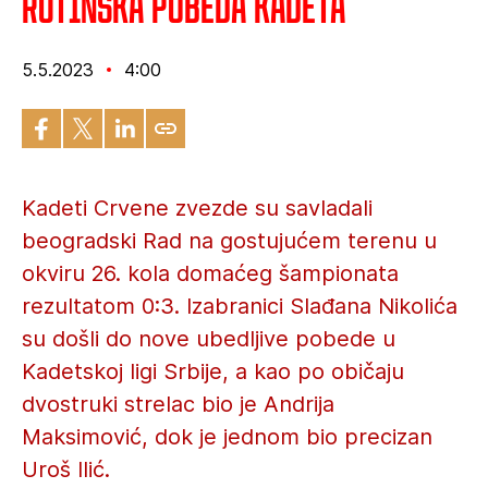
Rutinska pobeda kadeta
5.5.2023
4:00
Kadeti Crvene zvezde su savladali
beogradski Rad na gostujućem terenu u
okviru 26. kola domaćeg šampionata
rezultatom 0:3. Izabranici Slađana Nikolića
su došli do nove ubedljive pobede u
Kadetskoj ligi Srbije, a kao po običaju
dvostruki strelac bio je Andrija
Maksimović, dok je jednom bio precizan
Uroš Ilić.