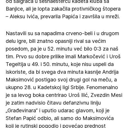
od saigrača u šesnaestercu kadeta kluba sa
Banjice, ali je lopta zakačila protivničkog štopera
– Aleksu Ivića, prevarila Papića i završila u mreži.
Nastavili su sa napadima crveno-beli i u drugom
delu igre, bili znatno opasniji rival sa većim
posedom, pa je u 52. minutu već bilo 0:3 za naš
tim. Prvo su dobre prilike imali Markočević i Uroš
Tegeltija u 49. i 50. minutu, koje nisu uspeli da
iskoriste, da bi svega dva minuta kasnije Andrija
Maksimović postigao svoj drugi gol na meču, a
ukupno 28. u Kadetskoj ligi Srbije. Fenomenalno
je sa levog boka centrirao Uroš Ilić, Zvezdin Mesi
je zatim nadvisio čitavu defanzivnu liniju
„Građevinara“ i uputio udarac glavom, koji je
Stefan Papić odbio, ali samo do Maksimovića
koji je rutinski pogodio i povećao prednost