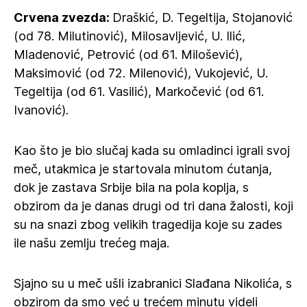
Crvena zvezda:
Draškić, D. Tegeltija, Stojanović
(od 78. Milutinović), Milosavljević, U. Ilić,
Mladenović, Petrović (od 61. Milošević),
Maksimović (od 72. Milenović), Vukojević, U.
Tegeltija (od 61. Vasilić), Markočević (od 61.
Ivanović).
Kao što je bio slučaj kada su omladinci igrali svoj
meč, utakmica je startovala minutom ćutanja,
dok je zastava Srbije bila na pola koplja, s
obzirom da je danas drugi od tri dana žalosti, koji
su na snazi zbog velikih tragedija koje su zades
ile našu zemlju trećeg maja.
Sjajno su u meč ušli izabranici Slađana Nikolića, s
obzirom da smo već u trećem minutu videli