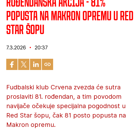
Rođendanska akcija - 81%
popusta na Makron opremu u Red
Star šopu
7.3.2026
20:37
Fudbalski klub Crvena zvezda će sutra
proslaviti 81. rođendan, a tim povodom
navijače očekuje specijalna pogodnost u
Red Star šopu, čak 81 posto popusta na
Makron opremu.