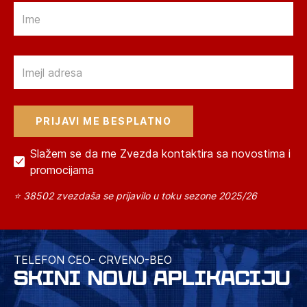
Email
Email
Slažem se da me Zvezda kontaktira sa novostima i
promocijama
⭐ 38502 zvezdaša se prijavilo u toku sezone 2025/26
TELEFON CEO- CRVENO-BEO
SKINI NOVU APLIKACIJU