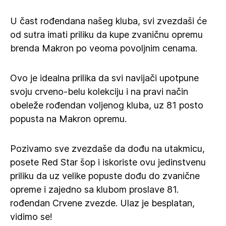
U čast rođendana našeg kluba, svi zvezdaši će
od sutra imati priliku da kupe zvaničnu opremu
brenda Makron po veoma povoljnim cenama.
Ovo je idealna prilika da svi navijači upotpune
svoju crveno-belu kolekciju i na pravi način
obeleže rođendan voljenog kluba, uz 81 posto
popusta na Makron opremu.
Pozivamo sve zvezdaše da dođu na utakmicu,
posete Red Star šop i iskoriste ovu jedinstvenu
priliku da uz velike popuste dođu do zvanične
opreme i zajedno sa klubom proslave 81.
rođendan Crvene zvezde. Ulaz je besplatan,
vidimo se!