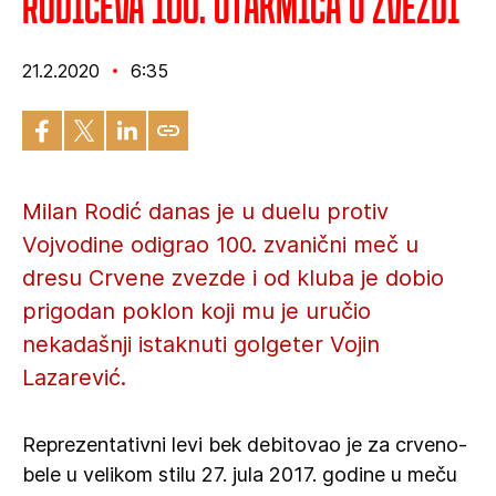
Rodićeva 100. utakmica u Zvezdi
21.2.2020
6:35
Milan Rodić danas je u duelu protiv
Vojvodine odigrao 100. zvanični meč u
dresu Crvene zvezde i od kluba je dobio
prigodan poklon koji mu je uručio
nekadašnji istaknuti golgeter Vojin
Lazarević.
Reprezentativni levi bek debitovao je za crveno-
bele u velikom stilu 27. jula 2017. godine u meču