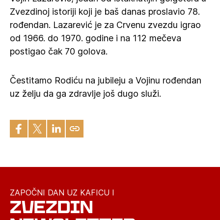
Zvezdinoj istoriji koji je baš danas proslavio 78.
rođendan. Lazarević je za Crvenu zvezdu igrao
od 1966. do 1970. godine i na 112 mečeva
postigao čak 70 golova.
Čestitamo Rodiću na jubileju a Vojinu rođendan
uz želju da ga zdravlje još dugo služi.
ZAPOČNI DAN UZ KAFICU I
ZVEZDIN