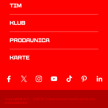
TIM
Klub
prodavnica
Karte
Copyright © 2011 -
2026
FK Crvena zvezda zvanični portal. Sva
prava zadržana.