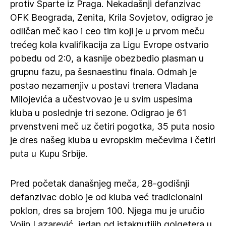
protiv Sparte iz Praga. Nekadašnji defanzivac
OFK Beograda, Zenita, Krila Sovjetov, odigrao je
odličan meč kao i ceo tim koji je u prvom meču
trećeg kola kvalifikacija za Ligu Evrope ostvario
pobedu od 2:0, a kasnije obezbedio plasman u
grupnu fazu, pa šesnaestinu finala. Odmah je
postao nezamenjiv u postavi trenera Vladana
Milojevića a učestvovao je u svim uspesima
kluba u poslednje tri sezone. Odigrao je 61
prvenstveni meč uz četiri pogotka, 35 puta nosio
je dres našeg kluba u evropskim mečevima i četiri
puta u Kupu Srbije.
Pred početak današnjeg meča, 28-godišnji
defanzivac dobio je od kluba već tradicionalni
poklon, dres sa brojem 100. Njega mu je uručio
Vojin Lazarević, jedan od istaknutijih golgetera u