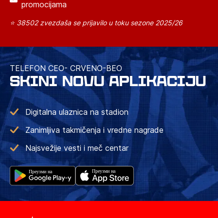
promocijama
⭐ 38502 zvezdaša se prijavilo u toku sezone 2025/26
TELEFON CEO- CRVENO-BEO
SKINI NOVU APLIKACIJU
Digitalna ulaznica na stadion
Zanimljiva takmičenja i vredne nagrade
Najsvežije vesti i meč centar