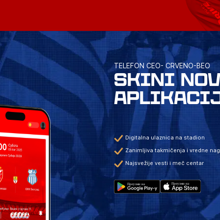
TELEFON CEO- CRVENO-BEO
SKINI NO
APLIKACI
Digitalna ulaznica na stadion
Zanimljiva takmičenja i vredne na
Najsvežije vesti i meč centar