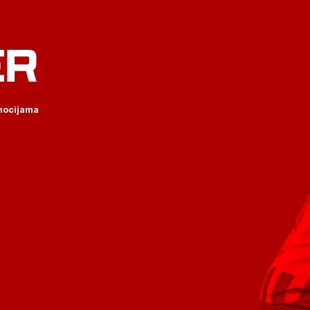
ER
omocijama