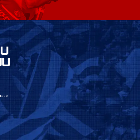
VU
JU
grade