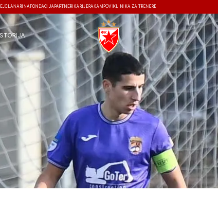
EJ
ČLANARINA
FONDACIJA
PARTNERI
KARIJERA
KAMPOVI
KLINIKA ZA TRENERE
ISTORIJA