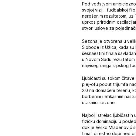
Pod vođstvom ambicioznog 
svojoj viziji i fudbalskoj f
nerešenim rezultatom, uz 
uprkos prirodnim oscilacij
stvori uslove za pojedinač
Sezona je otvorena u velik
Slobode iz Užica, kada su l
šesnaestini finala savladan
u Novom Sadu rezultatom 3:
najvišeg ranga srpskog fu
Ljubičasti su tokom čitav
plej-ofu poput trijumfa na
2:0 na domaćem terenu, koja
borbenim i efikasnim nastu
utakmici sezone.
Najbolji strelac ljubičasti
fizičku dominaciju u posle
dok je Veljko Mladenović š
tima i direktno doprineo 