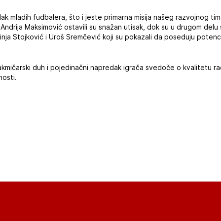
 mladih fudbalera, što i jeste primarna misija našeg razvojnog tima
i Andrija Maksimović ostavili su snažan utisak, dok su u drugom delu
ahinja Stojković i Uroš Sremčević koji su pokazali da poseduju potenc
takmičarski duh i pojedinačni napredak igrača svedoče o kvalitetu ra
osti.