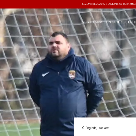
SEZONSKE 2026/27
STADIONSKA TURA
MUZ
VESTI
TAKMIČENJA
REZULTATI
Pogledaj sve vesti