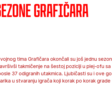
sezone Grafičara
vojnog tima Grafičara okončali su još jednu sezonu 
avršivši takmičenje na šestoj poziciji u plej-ofu s
osle 37 odigranih utakmica. Ljubičasti su i ove go
karika u stvaranju igrača koji korak po korak grad