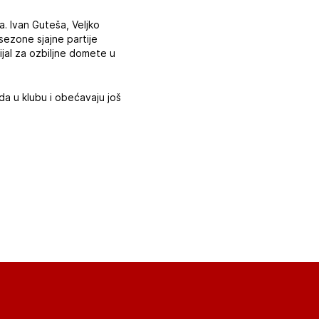
. Ivan Guteša, Veljko
 sezone sjajne partije
ijal za ozbiljne domete u
da u klubu i obećavaju još