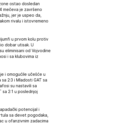
ezone ostao dosledan
a, 14 mečeva je završeno
žnju, jer je uspeo da,
vakom rivalu i istovremeno
ijumfi u prvom kolu protiv
vio dobar utisak. U
 su eliminisani od Vojvodine
si i sa klubovima iz
nje i omogućile učešće u
 sa 2:3 i Mladosti GAT sa
fosi su nastavili sa
 sa 2:1 u poslednjoj
napadački potencijal i
Furtula sa devet pogodaka,
nac u ofanzivnim zadacima