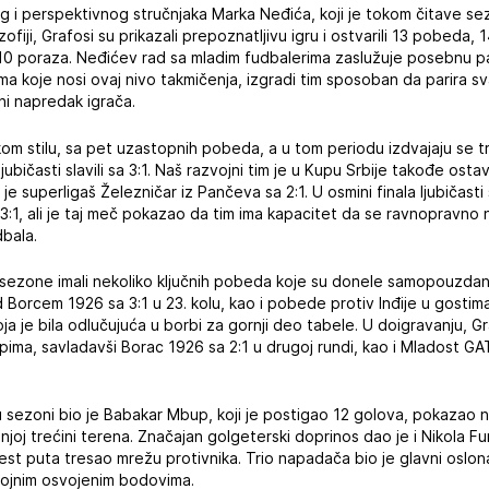
i perspektivnog stručnjaka Marka Neđića, koji je tokom čitave s
ilozofiji, Grafosi su prikazali prepoznatljivu igru i ostvarili 13 pobed
10 poraza. Neđićev rad sa mladim fudbalerima zaslužuje posebnu pa
ama koje nosi ovaj nivo takmičenja, izgradi tim sposoban da parira s
ni napredak igrača.
om stilu, sa pet uzastopnih pobeda, a u tom periodu izdvajaju se tr
jubičasti slavili sa 3:1. Naš razvojni tim je u Kupu Srbije takođe osta
 je superligaš Železničar iz Pančeva sa 2:1. U osmini finala ljubičasti
1, ali je taj meč pokazao da tim ima kapacitet da se ravnopravno no
dbala.
e sezone imali nekoliko ključnih pobeda koje su donele samopouzda
d Borcem 1926 sa 3:1 u 23. kolu, kao i pobede protiv Inđije u gostima
 je bila odlučujuća u borbi za gornji deo tabele. U doigravanju, Gra
pima, savladavši Borac 1926 sa 2:1 u drugoj rundi, kao i Mladost GAT
h u sezoni bio je Babakar Mbup, koji je postigao 12 golova, pokazao 
dnjoj trećini terena. Značajan golgeterski doprinos dao je i Nikola 
est puta tresao mrežu protivnika. Trio napadača bio je glavni oslo
brojnim osvojenim bodovima.