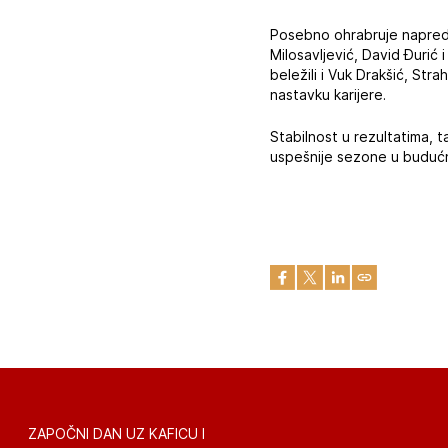
Posebno ohrabruje napredak
Milosavljević, David Đurić 
beležili i Vuk Drakšić, Str
nastavku karijere.
Stabilnost u rezultatima, 
uspešnije sezone u budućn
ZAPOČNI DAN UZ KAFICU I