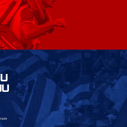
VU
JU
grade