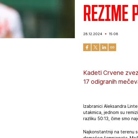
Rezime 
28.12.2024
15:08
Kadeti Crvene zvezd
17 odigranih mečev
Izabranici Aleksandra Linte
utakmica, jednom su remizi
razliku 50:13, čime smo naj
Najkonstantniji na terenu su
domaćeg šampionata. Meč ma