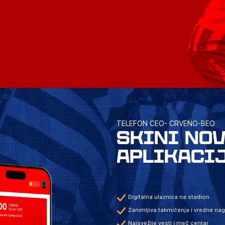
TELEFON CEO- CRVENO-BEO
SKINI NO
APLIKACI
Digitalna ulaznica na stadion
Zanimljiva takmičenja i vredne na
Najsvežije vesti i meč centar