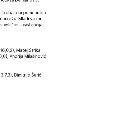
e. Trebalo bi pomenuti o
ao mrežu. Mladi vezni
savši šest asistencija.
(16,0,2), Matej Strika
0,0), Andrija Milašinović
3,7,3), Dimitrije Šarić