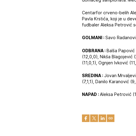
Centarfor crveno-belih Ale
Pavla Krstića, koji je u d
fudbaler Aleksa Petrović se
GOLMANI :
Savo Radanović 
ODBRANA :
Balša Papović (
(12,0,0), Nikša Blagojević (
(11,0,1), Ognjen Ivković (11,
SREDINA :
Jovan Mrvaljević
(7,1,1), Danilo Karanović (9
NAPAD :
Aleksa Petrović (1