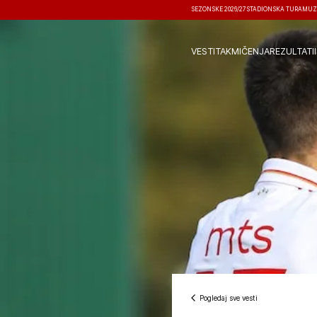
SEZONSKE 2026/27
STADIONSKA TURA
MUZ
VESTI
TAKMIČENJA
REZULTATI
Pogledaj sve vesti