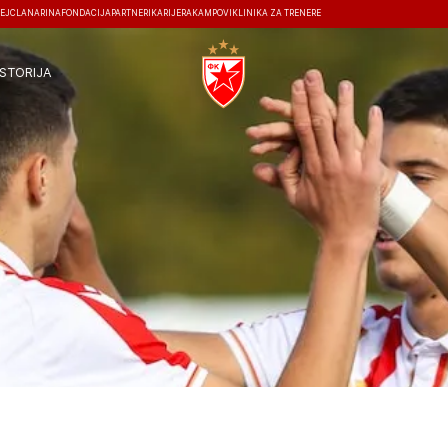
EJ
ČLANARINA
FONDACIJA
PARTNERI
KARIJERA
KAMPOVI
KLINIKA ZA TRENERE
ISTORIJA