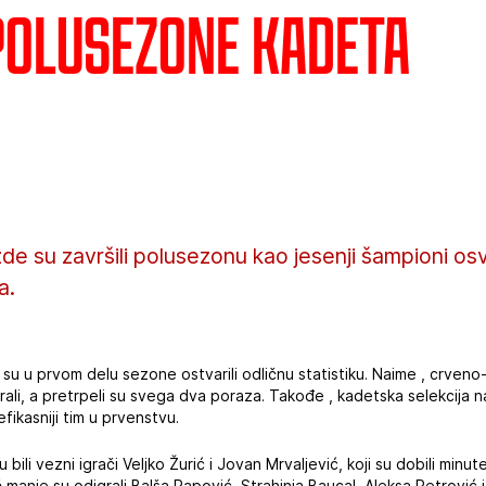
polusezone kadeta
e su završili polusezonu kao jesenji šampioni os
a.
 su u prvom delu sezone ostvarili odličnu statistiku. Naime , crveno-
rali, a pretrpeli su svega dva poraza. Takođe , kadetska selekcija n
efikasniji tim u prvenstvu.
 bili vezni igrači Veljko Žurić i Jovan Mrvaljević, koji su dobili minu
nje su odigrali Balša Papović, Strahinja Baucal, Aleksa Petrović 