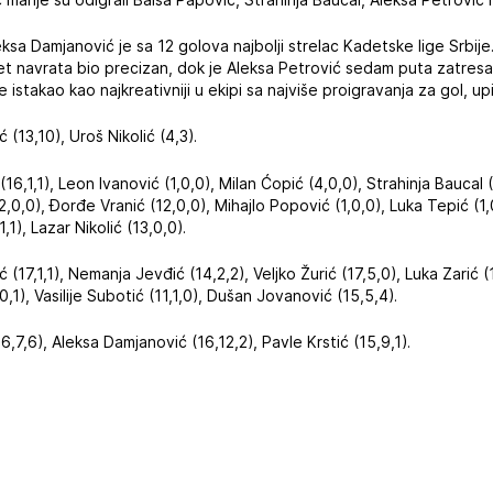
ksa Damjanović je sa 12 golova najbolji strelac Kadetske lige Srbij
evet navrata bio precizan, dok je Aleksa Petrović sedam puta zatres
 istakao kao najkreativniji u ekipi sa najviše proigravanja za gol, upi
(13,10), Uroš Nikolić (4,3).
16,1,1), Leon Ivanović (1,0,0), Milan Ćopić (4,0,0), Strahinja Baucal 
2,0,0), Đorđe Vranić (12,0,0), Mihajlo Popović (1,0,0), Luka Tepić (1,
1,1), Lazar Nikolić (13,0,0).
 (17,1,1), Nemanja Jevđić (14,2,2), Veljko Žurić (17,5,0), Luka Zarić (1
,0,1), Vasilije Subotić (11,1,0), Dušan Jovanović (15,5,4).
6,7,6), Aleksa Damjanović (16,12,2), Pavle Krstić (15,9,1).