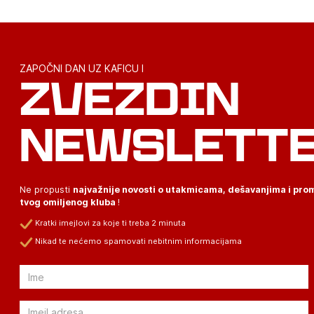
ZAPOČNI DAN UZ KAFICU I
ZVEZDIN
NEWSLETT
Ne propusti
najvažnije novosti o utakmicama, dešavanjima i pr
tvog omiljenog kluba
!
Kratki imejlovi za koje ti treba 2 minuta
Nikad te nećemo spamovati nebitnim informacijama
Email
Email