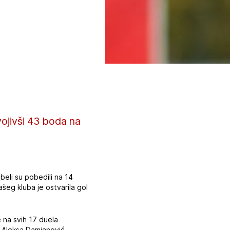
vojivši 43 boda na
beli su pobedili na 14
ašeg kluba je ostvarila gol
te na svih 17 duela
i Aleksa Damjanović.