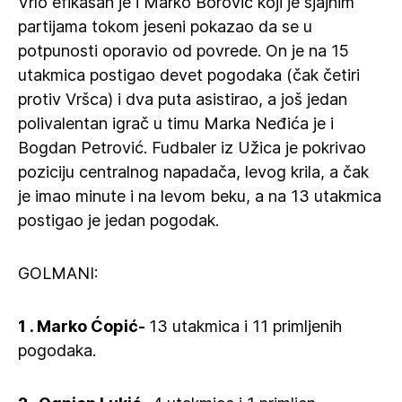
Vrlo efikasan je i Marko Borović koji je sjajnim
partijama tokom jeseni pokazao da se u
potpunosti oporavio od povrede. On je na 15
utakmica postigao devet pogodaka (čak četiri
protiv Vršca) i dva puta asistirao, a još jedan
polivalentan igrač u timu Marka Neđića je i
Bogdan Petrović. Fudbaler iz Užica je pokrivao
poziciju centralnog napadača, levog krila, a čak
je imao minute i na levom beku, a na 13 utakmica
postigao je jedan pogodak.
GOLMANI:
1 . Marko Ćopić-
13 utakmica i 11 primljenih
pogodaka.