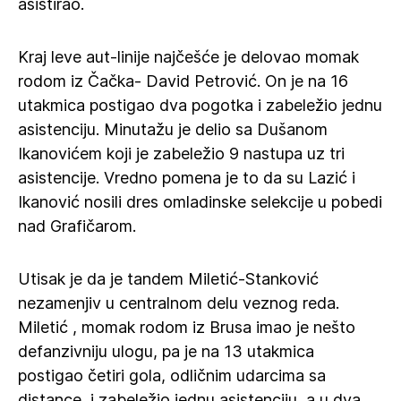
asistirao.
Kraj leve aut-linije najčešće je delovao momak
rodom iz Čačka- David Petrović. On je na 16
utakmica postigao dva pogotka i zabeležio jednu
asistenciju. Minutažu je delio sa Dušanom
Ikanovićem koji je zabeležio 9 nastupa uz tri
asistencije. Vredno pomena je to da su Lazić i
Ikanović nosili dres omladinske selekcije u pobedi
nad Grafičarom.
Utisak je da je tandem Miletić-Stanković
nezamenjiv u centralnom delu veznog reda.
Miletić , momak rodom iz Brusa imao je nešto
defanzivniju ulogu, pa je na 13 utakmica
postigao četiri gola, odličnim udarcima sa
distance, i zabeležio jednu asistenciju, a u dva