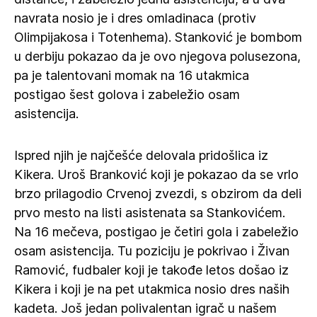
navrata nosio je i dres omladinaca (protiv
Olimpijakosa i Totenhema). Stanković je bombom
u derbiju pokazao da je ovo njegova polusezona,
pa je talentovani momak na 16 utakmica
postigao šest golova i zabeležio osam
asistencija.
Ispred njih je najčešće delovala pridošlica iz
Kikera. Uroš Branković koji je pokazao da se vrlo
brzo prilagodio Crvenoj zvezdi, s obzirom da deli
prvo mesto na listi asistenata sa Stankovićem.
Na 16 mečeva, postigao je četiri gola i zabeležio
osam asistencija. Tu poziciju je pokrivao i Živan
Ramović, fudbaler koji je takođe letos došao iz
Kikera i koji je na pet utakmica nosio dres naših
kadeta. Još jedan polivalentan igrač u našem