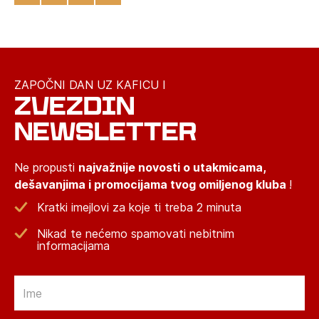
ZAPOČNI DAN UZ KAFICU I
ZVEZDIN
NEWSLETTER
Ne propusti
najvažnije novosti o utakmicama,
dešavanjima i promocijama tvog omiljenog kluba
!
Kratki imejlovi za koje ti treba 2 minuta
Nikad te nećemo spamovati nebitnim
informacijama
Email