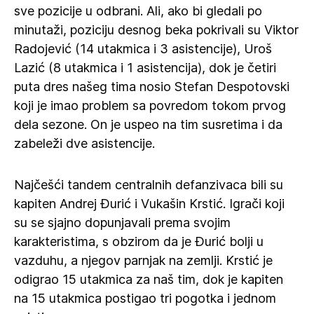
sve pozicije u odbrani. Ali, ako bi gledali po
minutaži, poziciju desnog beka pokrivali su Viktor
Radojević (14 utakmica i 3 asistencije), Uroš
Lazić (8 utakmica i 1 asistencija), dok je četiri
puta dres našeg tima nosio Stefan Despotovski
koji je imao problem sa povredom tokom prvog
dela sezone. On je uspeo na tim susretima i da
zabeleži dve asistencije.
Najčešći tandem centralnih defanzivaca bili su
kapiten Andrej Đurić i Vukašin Krstić. Igrači koji
su se sjajno dopunjavali prema svojim
karakteristima, s obzirom da je Đurić bolji u
vazduhu, a njegov parnjak na zemlji. Krstić je
odigrao 15 utakmica za naš tim, dok je kapiten
na 15 utakmica postigao tri pogotka i jednom