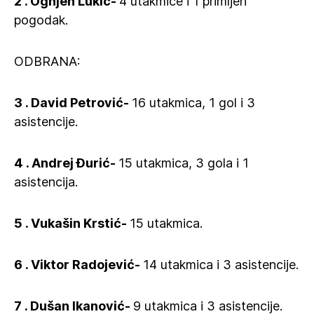
2 . Ognjen Lukić-
4 utakmice i 1 primljen
pogodak.
ODBRANA:
3 . David Petrović-
16 utakmica, 1 gol i 3
asistencije.
4 . Andrej Đurić-
15 utakmica, 3 gola i 1
asistencija.
5 . Vukašin Krstić-
15 utakmica.
6 . Viktor Radojević-
14 utakmica i 3 asistencije.
7 . Dušan Ikanović-
9 utakmica i 3 asistencije.