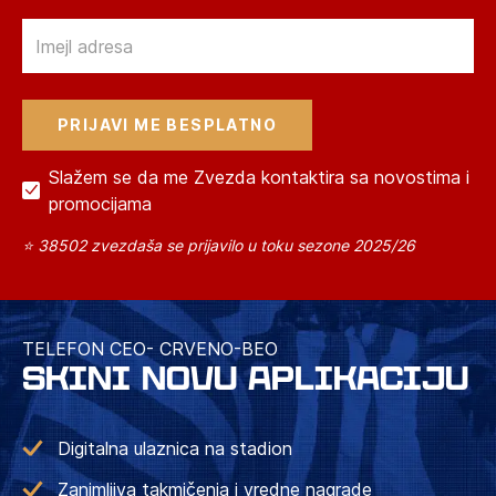
Email
Slažem se da me Zvezda kontaktira sa novostima i
promocijama
⭐ 38502 zvezdaša se prijavilo u toku sezone 2025/26
TELEFON CEO- CRVENO-BEO
SKINI NOVU APLIKACIJU
Digitalna ulaznica na stadion
Zanimljiva takmičenja i vredne nagrade