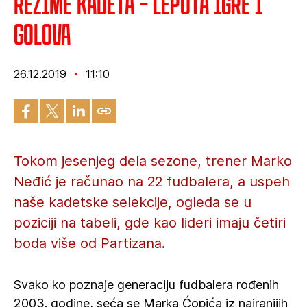
Rezime kadeta – Lepota igre i
golova
26.12.2019
11:10
Tokom jesenjeg dela sezone, trener Marko
Neđić je računao na 22 fudbalera, a uspeh
naše kadetske selekcije, ogleda se u
poziciji na tabeli, gde kao lideri imaju četiri
boda više od Partizana.
Svako ko poznaje generaciju fudbalera rođenih
2003. godine, seća se Marka Ćopića iz najranijih