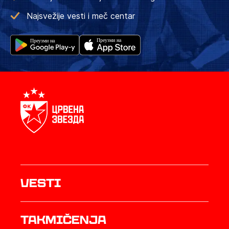
Najsvežije vesti i meč centar
Vesti
Takmičenja