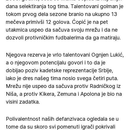
dana selektiranja tog tima. Talentovani golman je
tokom prvog dela sezone branio na ukupno 13
mečeva primivši 12 golova. Ćopić je na pet
utakmica uspeo da sačuva svoju mrežu i da ne
dozvoli protivničkim fudbalerima da ga matiraju.
Njegova rezerva je vrlo talentovani Ognjen Lukić,
a o njegovom potencijalu govori i to da je
dobijao poziv kadetske reprezentacije Srbije,
iako je dres našeg tima nosio svega četiri puta.
Mrežu nije uspeo da sačuva protiv Radničkog iz
Niša, a protiv Kikera, Zemuna i Apolona je bio na
visini zadatka.
Polivalentnost naših defanzivaca ogledala se u
tome da su skoro svi pomenuti igrači pokrivali