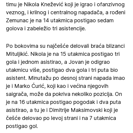
timu je Nikola Knežević koji je igrao i ofanzivnog
veznog, i krilnog i centralnog napadača, a rođeni
Zemunac je na 14 utakmica postigao sedam
golova i zabeležio tri asistencije.
Po bokovima su najčešće delovali braća blizanci
Mituljikić. Nikola je na 15 utakmica postigao tri
gola i jednom asistirao, a Jovan je odigrao
utakmicu više, postigao dva gola i tri puta bio
asistent. Minutažu po desnoj strani napada imao
je i Marko Ćurić, koji kao i većina njegovih
saigrača, može da pokriva nekoliko pozicija. On
je na 16 utakmica postigao pogodak i dva puta
asistirao, a tu je i Dimitrije Maksimovski koji je
češće delovao po levoj strani i na 7 utakmica
postigao gol.