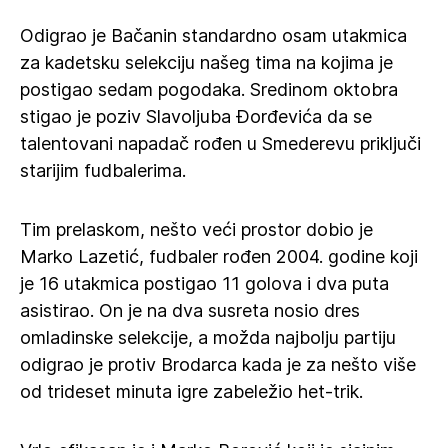
Odigrao je Bačanin standardno osam utakmica
za kadetsku selekciju našeg tima na kojima je
postigao sedam pogodaka. Sredinom oktobra
stigao je poziv Slavoljuba Đorđevića da se
talentovani napadač rođen u Smederevu priključi
starijim fudbalerima.
Tim prelaskom, nešto veći prostor dobio je
Marko Lazetić, fudbaler rođen 2004. godine koji
je 16 utakmica postigao 11 golova i dva puta
asistirao. On je na dva susreta nosio dres
omladinske selekcije, a možda najbolju partiju
odigrao je protiv Brodarca kada je za nešto više
od trideset minuta igre zabeležio het-trik.