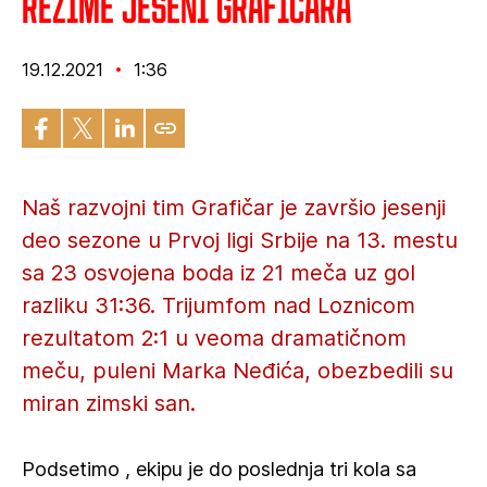
Rezime jeseni Grafičara
19.12.2021
1:36
Naš razvojni tim Grafičar je završio jesenji
deo sezone u Prvoj ligi Srbije na 13. mestu
sa 23 osvojena boda iz 21 meča uz gol
razliku 31:36. Trijumfom nad Loznicom
rezultatom 2:1 u veoma dramatičnom
meču, puleni Marka Neđića, obezbedili su
miran zimski san.
Podsetimo , ekipu je do poslednja tri kola sa