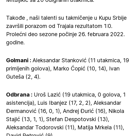
Takođe , naši talenti su takmičenje u Kupu Srbije
završili porazom od Trajala rezultatom 1:0.
Prolećni deo sezone počinje 26. februara 2022.
godine.
Golmani :
Aleksandar Stanković (11 utakmica, 19
primljenih golova), Marko Ćopić (10, 14), Ivan
Guteša (2, 4).
Odbrana :
Uroš Lazić (19 utakmica, 0 golova, 1
asistencija), Luis Ibanjez (17, 2, 2), Aleksandar
Đermanović (16, 0, 1), Andrej Đurić (16), Nikola
Stajić (13, 1, 1), Stefan Despotovski (13),
Aleksandar Todorovski (11), Matija Mrkela (11),
David Petrović (9).