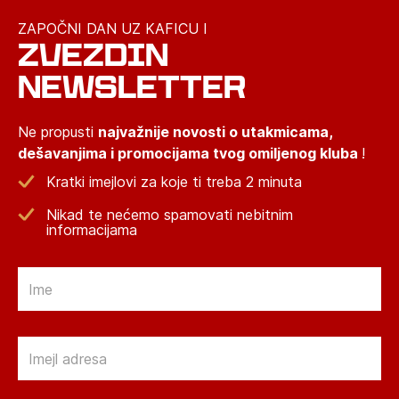
ZAPOČNI DAN UZ KAFICU I
ZVEZDIN
NEWSLETTER
Ne propusti
najvažnije novosti o utakmicama,
dešavanjima i promocijama tvog omiljenog kluba
!
Kratki imejlovi za koje ti treba 2 minuta
Nikad te nećemo spamovati nebitnim
informacijama
Email
Email