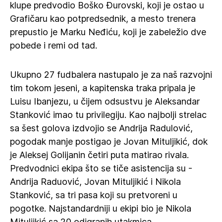
klupe predvodio Boško Đurovski, koji je ostao u
Grafičaru kao potpredsednik, a mesto trenera
prepustio je Marku Neđiću, koji je zabeležio dve
pobede i remi od tad.
Ukupno 27 fudbalera nastupalo je za naš razvojni
tim tokom jeseni, a kapitenska traka pripala je
Luisu Ibanjezu, u čijem odsustvu je Aleksandar
Stanković imao tu privilegiju. Kao najbolji strelac
sa šest golova izdvojio se Andrija Radulović,
pogodak manje postigao je Jovan Mituljikić, dok
je Aleksej Golijanin četiri puta matirao rivala.
Predvodnici ekipa što se tiče asistencija su -
Andrija Raduović, Jovan Mituljikić i Nikola
Stanković, sa tri pasa koji su pretvoreni u
pogotke. Najstandardniji u ekipi bio je Nikola
Mituljikić sa 20 odigranih utakmica.