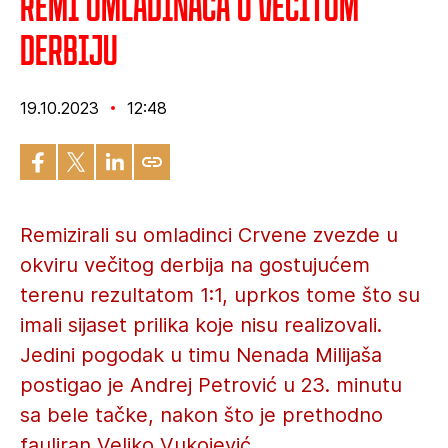
Remi omladinaca u večitom
derbiju
19.10.2023
12:48
Remizirali su omladinci Crvene zvezde u
okviru večitog derbija na gostujućem
terenu rezultatom 1:1, uprkos tome što su
imali sijaset prilika koje nisu realizovali.
Jedini pogodak u timu Nenada Milijaša
postigao je Andrej Petrović u 23. minutu
sa bele tačke, nakon što je prethodno
fauliran Veljko Vukojević.