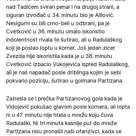
nad Tadićem sviran penal i na drugoj strani, a
siguran izvođač u 34. minutu bio je Alilović.
Nesigurni su bili crno-beli u odbrani, pa je
Cvetković u 36. minutu umalo iskoristio
indolentnost rivala te šutirao, ali u Radulaškog
koji je poslao loptu u korner. Još jedan zicer
Zvezda nije iskoristila kada je u 38. minutu
Cvetković izbacio Vukojevića ispred Radulaškog,
ali je naš napadač posle driblinga kojim je sebi
pokvario poziciju, šutirao u golmana Partizana.
Zatresla se i prečka Partizanovog gola kada je
Vidojević pokušao glavom posle kornera, ali lopta
ni u 47. minutu nije htela u mrežu koju čuva
Radulaški. Ni tri minuta kasnije put do mreže
Partizana nisu pronašli naši ofanzivci, kada se