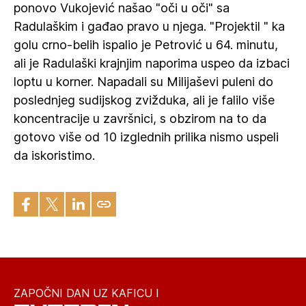
ponovo Vukojević našao "oči u oči" sa
Radulaškim i gađao pravo u njega. "Projektil " ka
golu crno-belih ispalio je Petrović u 64. minutu,
ali je Radulaški krajnjim naporima uspeo da izbaci
loptu u korner. Napadali su Milijaševi puleni do
poslednjeg sudijskog zvižduka, ali je falilo više
koncentracije u završnici, s obzirom na to da
gotovo više od 10 izglednih prilika nismo uspeli
da iskoristimo.
ZAPOČNI DAN UZ KAFICU I