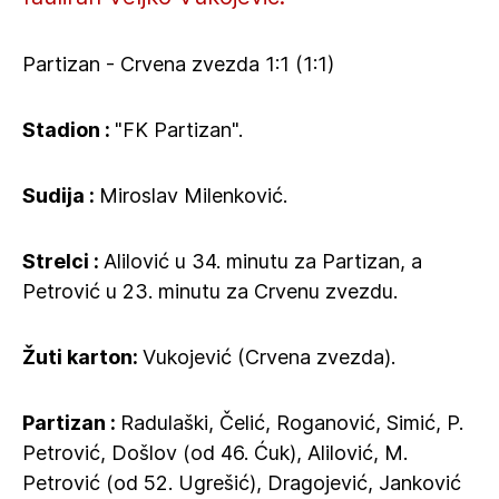
Partizan - Crvena zvezda 1:1 (1:1)
Stadion :
"FK Partizan".
Sudija :
Miroslav Milenković.
Strelci :
Alilović u 34. minutu za Partizan, a
Petrović u 23. minutu za Crvenu zvezdu.
Žuti karton:
Vukojević (Crvena zvezda).
Partizan :
Radulaški, Čelić, Roganović, Simić, P.
Petrović, Došlov (od 46. Ćuk), Alilović, M.
Petrović (od 52. Ugrešić), Dragojević, Janković