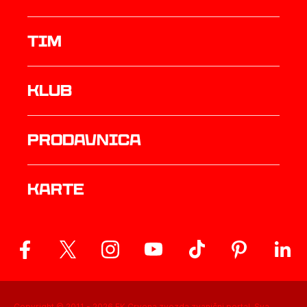
TIM
Klub
prodavnica
Karte
Copyright © 2011 -
2026
FK Crvena zvezda zvanični portal. Sva