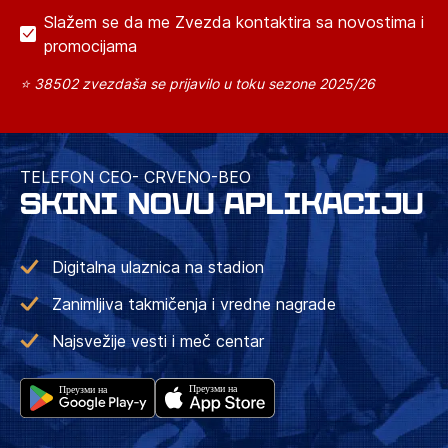
Slažem se da me Zvezda kontaktira sa novostima i
promocijama
⭐ 38502 zvezdaša se prijavilo u toku sezone 2025/26
TELEFON CEO- CRVENO-BEO
SKINI NOVU APLIKACIJU
Digitalna ulaznica na stadion
Zanimljiva takmičenja i vredne nagrade
Najsvežije vesti i meč centar