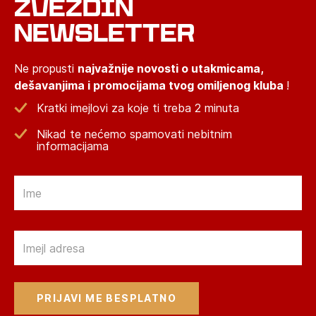
ZVEZDIN
NEWSLETTER
Ne propusti
najvažnije novosti o utakmicama,
dešavanjima i promocijama tvog omiljenog kluba
!
Kratki imejlovi za koje ti treba 2 minuta
Nikad te nećemo spamovati nebitnim
informacijama
Email
Email