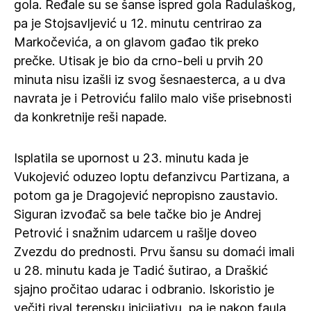
gola. Ređale su se šanse ispred gola Radulaškog,
pa je Stojsavljević u 12. minutu centrirao za
Markočevića, a on glavom gađao tik preko
prečke. Utisak je bio da crno-beli u prvih 20
minuta nisu izašli iz svog šesnaesterca, a u dva
navrata je i Petroviću falilo malo više prisebnosti
da konkretnije reši napade.
Isplatila se upornost u 23. minutu kada je
Vukojević oduzeo loptu defanzivcu Partizana, a
potom ga je Dragojević nepropisno zaustavio.
Siguran izvođač sa bele tačke bio je Andrej
Petrović i snažnim udarcem u rašlje doveo
Zvezdu do prednosti. Prvu šansu su domaći imali
u 28. minutu kada je Tadić šutirao, a Draškić
sjajno pročitao udarac i odbranio. Iskoristio je
večiti rival terensku inicijativu, pa je nakon faula