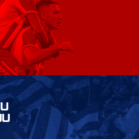
VU
JU