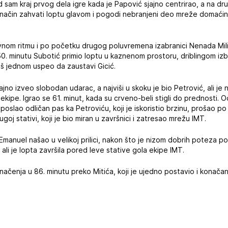
red sam kraj prvog dela igre kada je Papović sjajno centrirao, a na dru
i način zahvati loptu glavom i pogodi nebranjeni deo mreže domaći
ivnom ritmu i po početku drugog poluvremena izabranici Nenada Milij
 u 50. minutu Subotić primio loptu u kaznenom prostoru, driblingom i
još jednom uspeo da zaustavi Gicić.
jajno izveo slobodan udarac, a najviši u skoku je bio Petrović, ali j
ipe. Igrao se 61. minut, kada su crveno-beli stigli do prednosti. O
poslao odličan pas ka Petroviću, koji je iskoristio brzinu, prošao 
oj stativi, koji je bio miran u završnici i zatresao mrežu IMT.
 Emanuel našao u velikoj prilici, nakon što je nizom dobrih poteza p
ali je lopta završila pored leve stative gola ekipe IMT.
ednačenja u 86. minutu preko Mitića, koji je ujedno postavio i konača