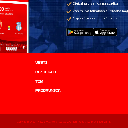
Digitalna ulaznica na stadion
Zanimljiva takmičenja i vredne na
Najsvežije vesti i meč centar
Vesti
rezultati
TIM
prodavnica
Copyright © 2011 -
2026
FK Crvena zvezda zvanični portal. Sva prava zadržana.