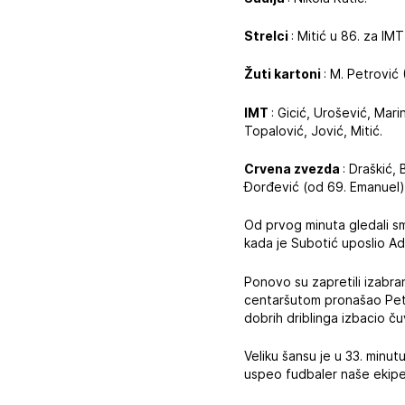
Strelci
: Mitić u 86. za IM
Žuti kartoni
: M. Petrović 
IMT
: Gicić, Urošević, Mari
Topalović, Jović, Mitić.
Crvena zvezda
: Draškić,
Đorđević (od 69. Emanuel),
Od prvog minuta gledali s
kada je Subotić uposlio Ad
Ponovo su zapretili izabran
centaršutom pronašao Petro
dobrih driblinga izbacio č
Veliku šansu je u 33. minut
uspeo fudbaler naše ekipe 