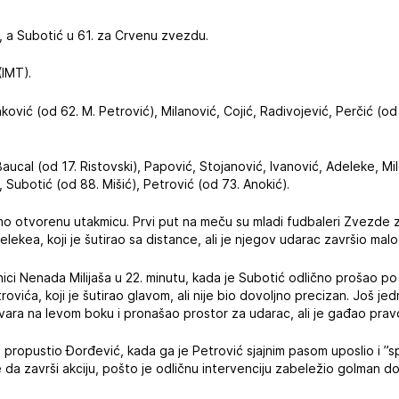
T, a Subotić u 61. za Crvenu zvezdu.
(IMT).
nković (od 62. M. Petrović), Milanović, Cojić, Radivojević, Perčić (od 
 Baucal (od 17. Ristovski), Papović, Stojanović, Ivanović, Adeleke, Mile
 Subotić (od 88. Mišić), Petrović (od 73. Anokić).
mo otvorenu utakmicu. Prvi put na meču su mladi fudbaleri Zvezde 
elekea, koji je šutirao sa distance, ali je njegov udarac završio ma
ici Nenada Milijaša u 22. minutu, kada je Subotić odlično prošao po 
vića, koji je šutirao glavom, ali nije bio dovoljno precizan. Još j
uvara na levom boku i pronašao prostor za udarac, ali je gađao pra
u propustio Đorđević, kada ga je Petrović sjajnim pasom uposlio i ”sp
da završi akciju, pošto je odličnu intervenciju zabeležio golman d