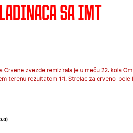
ladinaca sa IMT
a Crvene zvezde remizirala je u meču 22. kola Oml
m terenu rezultatom 1:1. Strelac za crveno-bele bi
0:0)