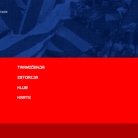
grade
Takmičenja
istorija
Klub
Karte