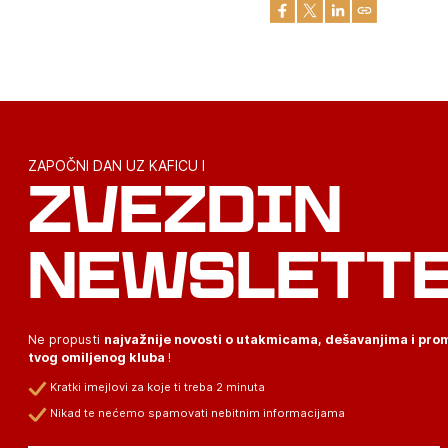
ZAPOČNI DAN UZ KAFICU I
ZVEZDIN
NEWSLETT
Ne propusti
najvažnije novosti o utakmicama, dešavanjima i pr
tvog omiljenog kluba
!
Kratki imejlovi za koje ti treba 2 minuta
Nikad te nećemo spamovati nebitnim informacijama