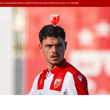
EJ
ČLANARINA
FONDACIJA
PARTNERI
KARIJERA
KAMPOVI
KLINIKA ZA TRENERE
ISTORIJA