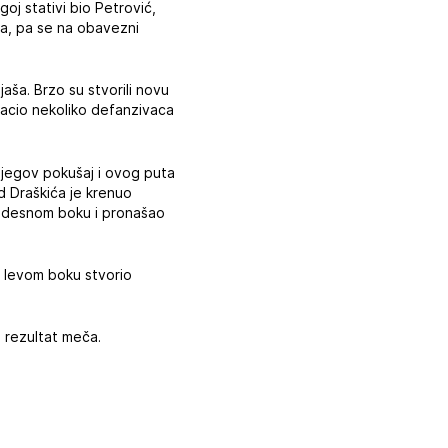
goj stativi bio Petrović,
na, pa se na obavezni
aša. Brzo su stvorili novu
zbacio nekoliko defanzivaca
e njegov pokušaj i ovog puta
d Draškića je krenuo
po desnom boku i pronašao
o levom boku stvorio
n rezultat meča.