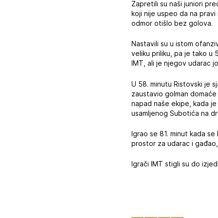
Zapretili su naši juniori p
koji nije uspeo da na prav
odmor otišlo bez golova.
Nastavili su u istom ofanz
veliku priliku, pa je tako
IMT, ali je njegov udarac 
U 58. minutu Ristovski je s
zaustavio golman domaće ek
napad naše ekipe, kada je 
usamljenog Subotića na drug
Igrao se 81. minut kada se
prostor za udarac i gađao, 
Igrači IMT stigli su do izj