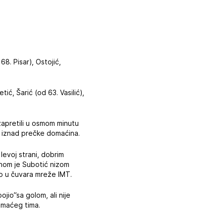
68. Pisar), Ostojić,
tić, Šarić (od 63. Vasilić),
zapretili u osmom minutu
lo iznad prečke domaćina.
levoj strani, dobrim
ednom je Subotić nizom
vo u čuvara mreže IMT.
ojio”sa golom, ali nije
omaćeg tima.