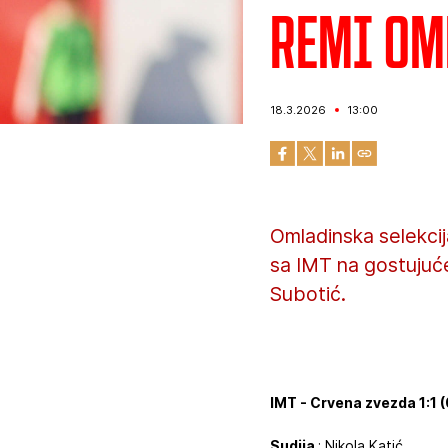
Remi om
18.3.2026
13:00
Omladinska selekcij
sa IMT na gostujuće
Subotić.
IMT - Crvena zvezda 1:1 (
Sudija
: Nikola Katić.