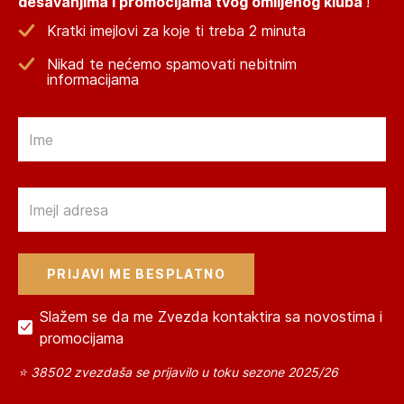
dešavanjima i promocijama tvog omiljenog kluba
!
Kratki imejlovi za koje ti treba 2 minuta
Nikad te nećemo spamovati nebitnim
informacijama
Email
Email
Slažem se da me Zvezda kontaktira sa novostima i
promocijama
⭐ 38502 zvezdaša se prijavilo u toku sezone 2025/26