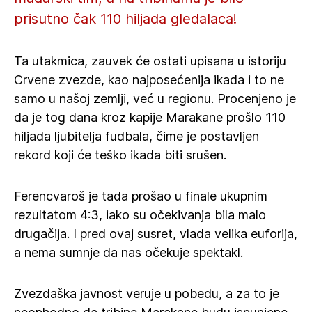
prisutno čak 110 hiljada gledalaca!
Ta utakmica, zauvek će ostati upisana u istoriju
Crvene zvezde, kao najposećenija ikada i to ne
samo u našoj zemlji, već u regionu. Procenjeno je
da je tog dana kroz kapije Marakane prošlo 110
hiljada ljubitelja fudbala, čime je postavljen
rekord koji će teško ikada biti srušen.
Ferencvaroš je tada prošao u finale ukupnim
rezultatom 4:3, iako su očekivanja bila malo
drugačija. I pred ovaj susret, vlada velika euforija,
a nema sumnje da nas očekuje spektakl.
Zvezdaška javnost veruje u pobedu, a za to je