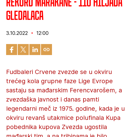
Rekord Marakane - 110 hiljada
gledalaca
3.10.2022
12:00
Fudbaleri Crvene zvezde se u okviru
trećeg kola grupne faze Lige Evrope
sastaju sa mađarskim Ferencvarošem, a
zvezdaška javnost i danas pamti
legendarni meč iz 1975. godine, kada je u
okviru revanš utakmice polufinala Kupa
pobednika kupova Zvezda ugostila
mađarski tim, a na tribinama je bilo