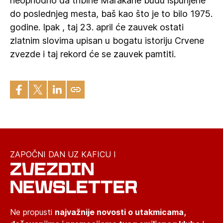
neophodno da tribine Marakane budu ispunjene
do poslednjeg mesta, baš kao što je to bilo 1975.
godine. Ipak , taj 23. april će zauvek ostati
zlatnim slovima upisan u bogatu istoriju Crvene
zvezde i taj rekord će se zauvek pamtiti.
ZAPOČNI DAN UZ KAFICU I
ZVEZDIN
NEWSLETTER
Ne propusti
najvažnije novosti o utakmicama,