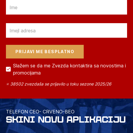
Email
Email
Slažem se da me Zvezda kontaktira sa novostima i
promocijama
⭐ 38502 zvezdaša se prijavilo u toku sezone 2025/26
TELEFON CEO- CRVENO-BEO
SKINI NOVU APLIKACIJU