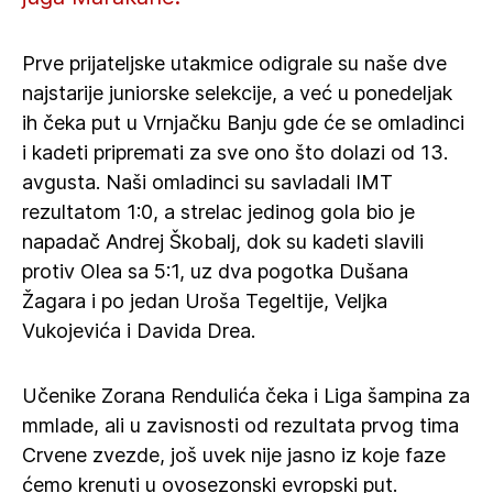
Prve prijateljske utakmice odigrale su naše dve
najstarije juniorske selekcije, a već u ponedeljak
ih čeka put u Vrnjačku Banju gde će se omladinci
i kadeti pripremati za sve ono što dolazi od 13.
avgusta. Naši omladinci su savladali IMT
rezultatom 1:0, a strelac jedinog gola bio je
napadač Andrej Škobalj, dok su kadeti slavili
protiv Olea sa 5:1, uz dva pogotka Dušana
Žagara i po jedan Uroša Tegeltije, Veljka
Vukojevića i Davida Drea.
Učenike Zorana Rendulića čeka i Liga šampina za
mmlade, ali u zavisnosti od rezultata prvog tima
Crvene zvezde, još uvek nije jasno iz koje faze
ćemo krenuti u ovosezonski evropski put.