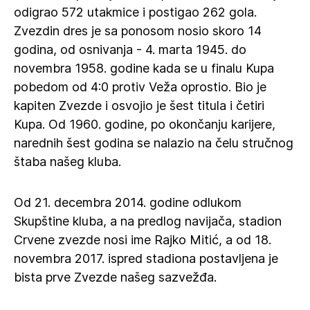
odigrao 572 utakmice i postigao 262 gola.
Zvezdin dres je sa ponosom nosio skoro 14
godina, od osnivanja - 4. marta 1945. do
novembra 1958. godine kada se u finalu Kupa
pobedom od 4:0 protiv Veža oprostio. Bio je
kapiten Zvezde i osvojio je šest titula i četiri
Kupa. Od 1960. godine, po okončanju karijere,
narednih šest godina se nalazio na čelu stručnog
štaba našeg kluba.
Od 21. decembra 2014. godine odlukom
Skupštine kluba, a na predlog navijača, stadion
Crvene zvezde nosi ime Rajko Mitić, a od 18.
novembra 2017. ispred stadiona postavljena je
bista prve Zvezde našeg sazvežđa.