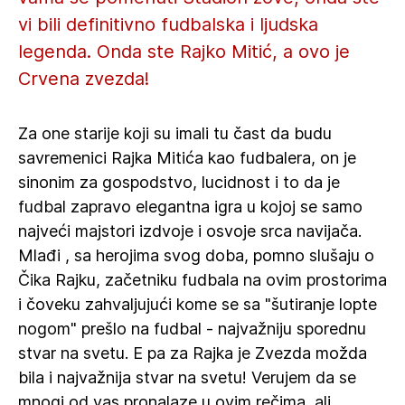
vi bili definitivno fudbalska i ljudska
legenda. Onda ste Rajko Mitić, a ovo je
Crvena zvezda!
Za one starije koji su imali tu čast da budu
savremenici Rajka Mitića kao fudbalera, on je
sinonim za gospodstvo, lucidnost i to da je
fudbal zapravo elegantna igra u kojoj se samo
najveći majstori izdvoje i osvoje srca navijača.
Mlađi , sa herojima svog doba, pomno slušaju o
Čika Rajku, začetniku fudbala na ovim prostorima
i čoveku zahvaljujući kome se sa "šutiranje lopte
nogom" prešlo na fudbal - najvažniju sporednu
stvar na svetu. E pa za Rajka je Zvezda možda
bila i najvažnija stvar na svetu! Verujem da se
mnogi od vas pronalaze u ovim rečima, ali