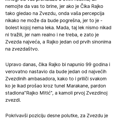
nemojte da vas to brine, jer ako je Čika Rajko
tako gledao na Zvezdu, onda vaša percepcija
nikako ne može da bude pogrešna, jer to je -
bolest kojoj nema leka. Mada, taj lek nismo nikad
ni tražili, jer nam realno i ne treba, e zato je
Zvezda najveća, a Rajko jedan od prvih sinonima
na zvezdaštvo.
Upravo danas, čika Rajko bi napunio 99 godina i
verovatno nastavio da bude jedan od najvećih
Zvezdinih ambasadora, kako to i priliči svakom
ko je ikad prošao kroz tunel Marakane, pardon
stadiona"Rajko Mitić", a kamoli prvoj Zvezdinoj
zvezdi.
Pokrivavši poziciju desne polutke, za Zvezdu je