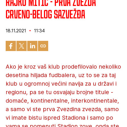
Rajko Mitić - prva Zvezda
crveno-belog sazvežđa
18.11.2021
11:34
Ako je kroz vaš klub prodefilovalo nekoliko
desetina hiljada fudbalera, uz to se za taj
klub u ogromnoj većini navija za u državi i
regionu, pa se tu osvajaju brojne titule -
domaće, kontinentalne, interkontinentale,
a samo vi ste prva Zvezdina zvezda, samo
vi imate bistu ispred Stadiona i samo po
vama se pomenuti Stadion zove, onda ste