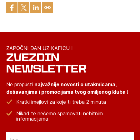
ZAPOČNI DAN UZ KAFICU I
ZVEZDIN
NEWSLETTER
Ne propusti
najvažnije novosti o utakmicama,
dešavanjima i promocijama tvog omiljenog kluba
!
Kratki imejlovi za koje ti treba 2 minuta
Nikad te nećemo spamovati nebitnim
informacijama
Email