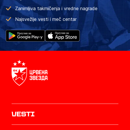
Zanimljiva takmičenja i vredne nagrade
Najsvežije vesti i meč centar
Vesti