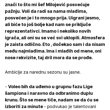
znači to što mi šef Milojević posvećuje
pažnju. Voli da radi sa nama mlađima,
posvećen je i to mnogo prija. Uigrani jesmo,
ali biće to još bolje kad nam se priključe
reprezentativci. Imamo i nekoliko novih
igrača, ali oni su se već svi uklopili. Atmosfera
je zaista odlično. Eto , dočekao sam i da nisam
među najmlađima. Ima i mlađih od mene, oni
nose rekvizite, taj dril mora da se prođe.
Ambicije za narednu sezonu su jasne.
-
Voleo bih da uđemo u grupnu fazu Lige
šampiona i naravno da odbranimo duplu
krunu. Što se mene tiče, nadam se da ću se
izboriti za minute
- podvukao je talentovani