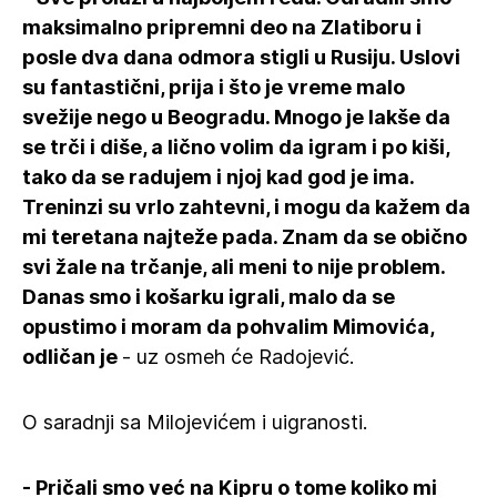
maksimalno pripremni deo na Zlatiboru i
posle dva dana odmora stigli u Rusiju. Uslovi
su fantastični, prija i što je vreme malo
svežije nego u Beogradu. Mnogo je lakše da
se trči i diše, a lično volim da igram i po kiši,
tako da se radujem i njoj kad god je ima.
Treninzi su vrlo zahtevni, i mogu da kažem da
mi teretana najteže pada. Znam da se obično
svi žale na trčanje, ali meni to nije problem.
Danas smo i košarku igrali, malo da se
opustimo i moram da pohvalim Mimovića,
odličan je
- uz osmeh će Radojević.
O saradnji sa Milojevićem i uigranosti.
- Pričali smo već na Kipru o tome koliko mi