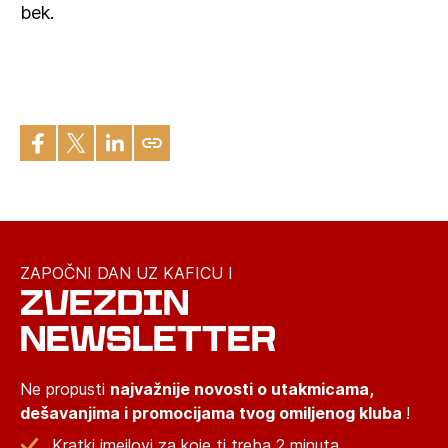
bek.
ZAPOČNI DAN UZ KAFICU I
ZVEZDIN
NEWSLETTER
Ne propusti
najvažnije novosti o utakmicama,
dešavanjima i promocijama tvog omiljenog kluba
!
Kratki imejlovi za koje ti treba 2 minuta