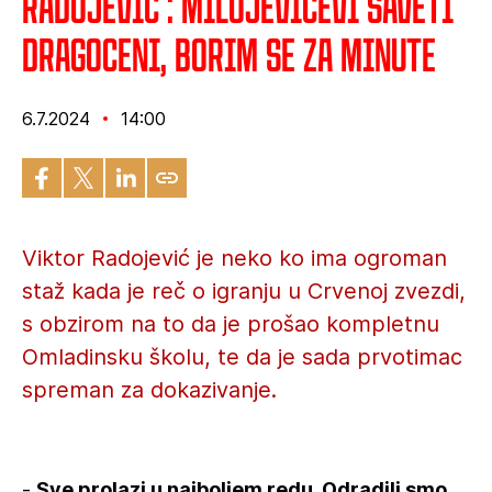
Radojević : Milojevićevi saveti
dragoceni, borim se za minute
6.7.2024
14:00
Viktor Radojević je neko ko ima ogroman
staž kada je reč o igranju u Crvenoj zvezdi,
s obzirom na to da je prošao kompletnu
Omladinsku školu, te da je sada prvotimac
spreman za dokazivanje.
-
Sve prolazi u najboljem redu. Odradili smo