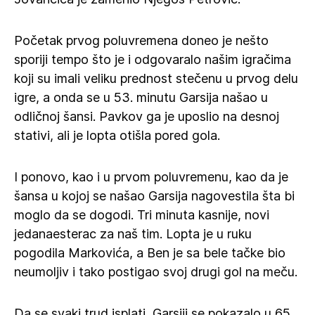
Početak prvog poluvremena doneo je nešto
sporiji tempo što je i odgovaralo našim igračima
koji su imali veliku prednost stečenu u prvog delu
igre, a onda se u 53. minutu Garsija našao u
odličnoj šansi. Pavkov ga je uposlio na desnoj
stativi, ali je lopta otišla pored gola.
I ponovo, kao i u prvom poluvremenu, kao da je
šansa u kojoj se našao Garsija nagovestila šta bi
moglo da se dogodi. Tri minuta kasnije, novi
jedanaesterac za naš tim. Lopta je u ruku
pogodila Markovića, a Ben je sa bele tačke bio
neumoljiv i tako postigao svoj drugi gol na meču.
Da se svaki trud isplati, Garsiji se pokazalo u 65.