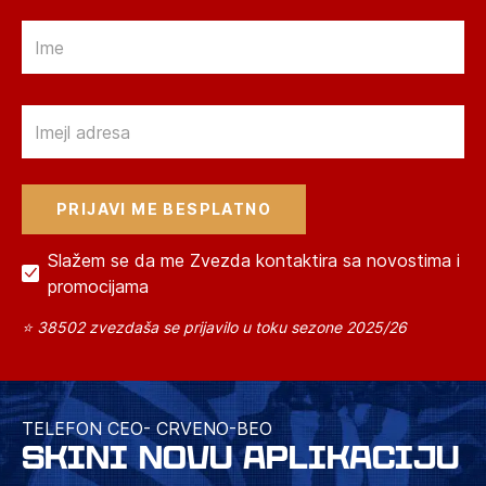
Email
Email
Slažem se da me Zvezda kontaktira sa novostima i
promocijama
⭐ 38502 zvezdaša se prijavilo u toku sezone 2025/26
TELEFON CEO- CRVENO-BEO
SKINI NOVU APLIKACIJU