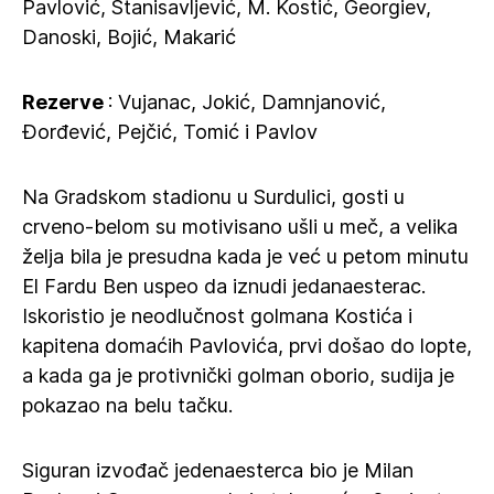
Pavlović, Stanisavljević, M. Kostić, Georgiev,
Danoski, Bojić, Makarić
Rezerve
: Vujanac, Jokić, Damnjanović,
Đorđević, Pejčić, Tomić i Pavlov
Na Gradskom stadionu u Surdulici, gosti u
crveno-belom su motivisano ušli u meč, a velika
želja bila je presudna kada je već u petom minutu
El Fardu Ben uspeo da iznudi jedanaesterac.
Iskoristio je neodlučnost golmana Kostića i
kapitena domaćih Pavlovića, prvi došao do lopte,
a kada ga je protivnički golman oborio, sudija je
pokazao na belu tačku.
Siguran izvođač jedenaesterca bio je Milan