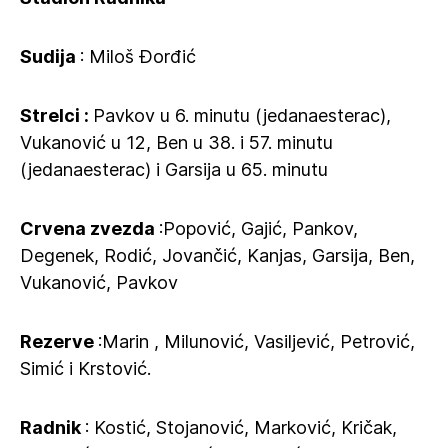
Sudija
: Miloš Đorđić
Strelci :
Pavkov u 6. minutu (jedanaesterac),
Vukanović u 12, Ben u 38. i 57. minutu
(jedanaesterac) i Garsija u 65. minutu
Crvena zvezda
:Popović, Gajić, Pankov,
Degenek, Rodić, Jovančić, Kanjas, Garsija, Ben,
Vukanović, Pavkov
Rezerve
:Marin , Milunović, Vasiljević, Petrović,
Simić i Krstović.
Radnik
: Kostić, Stojanović, Marković, Kričak,