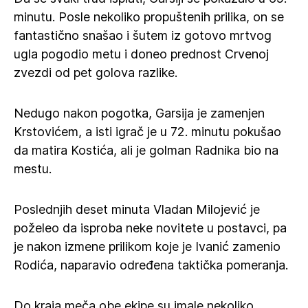
minutu. Posle nekoliko propuštenih prilika, on se
fantastično snašao i šutem iz gotovo mrtvog
ugla pogodio metu i doneo prednost Crvenoj
zvezdi od pet golova razlike.
Nedugo nakon pogotka, Garsija je zamenjen
Krstovićem, a isti igrač je u 72. minutu pokušao
da matira Kostića, ali je golman Radnika bio na
mestu.
Poslednjih deset minuta Vladan Milojević je
poželeo da isproba neke novitete u postavci, pa
je nakon izmene prilikom koje je Ivanić zamenio
Rodića, naparavio određena taktička pomeranja.
Do kraja meča obe ekipe su imale nekoliko