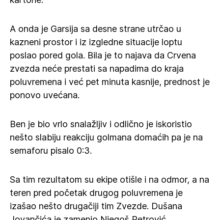
A onda je Garsija sa desne strane utrčao u
kazneni prostor i iz izgledne situacije loptu
poslao pored gola. Bila je to najava da Crvena
zvezda neće prestati sa napadima do kraja
poluvremena i već pet minuta kasnije, prednost je
ponovo uvećana.
Ben je bio vrlo snalažljiv i odlično je iskoristio
nešto slabiju reakciju golmana domaćih pa je na
semaforu pisalo 0:3.
Sa tim rezultatom su ekipe otišle i na odmor, a na
teren pred početak drugog poluvremena je
izašao nešto drugačiji tim Zvezde. Dušana
Jovančića je zamenio Njegoš Petrović.