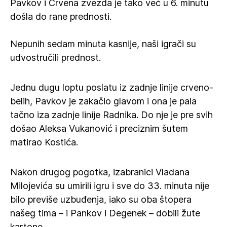
Pavkov i Crvena zvezda je tako već u 6. minutu
došla do rane prednosti.
Nepunih sedam minuta kasnije, naši igrači su
udvostručili prednost.
Jednu dugu loptu poslatu iz zadnje linije crveno-
belih, Pavkov je zakačio glavom i ona je pala
tačno iza zadnje linije Radnika. Do nje je pre svih
došao Aleksa Vukanović i preciznim šutem
matirao Kostića.
Nakon drugog pogotka, izabranici Vladana
Milojevića su umirili igru i sve do 33. minuta nije
bilo previše uzbuđenja, iako su oba štopera
našeg tima – i Pankov i Degenek – dobili žute
kartone.